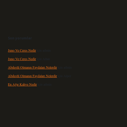
Son yorumlar
Juno Ve Ceres Nedir
için
admin
Juno Ve Ceres Nedir
için
Altan
Abdestli Olmanın Faydaları Nelerdir
için
admin
Abdestli Olmanın Faydaları Nelerdir
için
Alper
En Ağır Kahve Nedir
için
admin