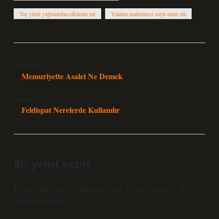
Taş yünü yağmurdan etkilenir mi
Yalıtım malzemesi suyu emer mi
Önceki Yazı
Memuriyette Asalet Ne Demek
Sonraki Yazı
Feldispat Nerelerde Kullanılır
Bir yanıt yazın
E-posta adresiniz yayınlanmayacak.
Gerekli alanlar
*
ile
işaretlenmişlerdir