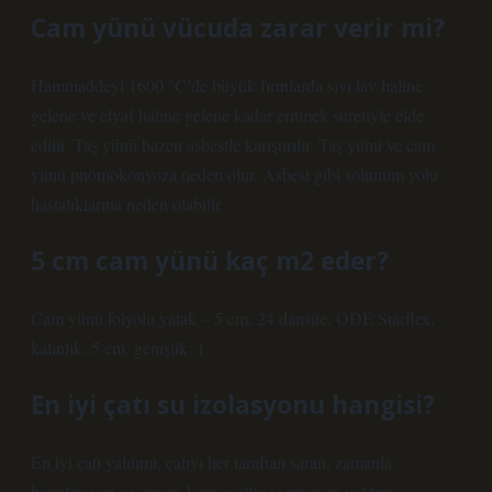
Cam yünü vücuda zarar verir mi?
Hammaddeyi 1600 °C’de büyük fırınlarda sıvı lav haline
gelene ve elyaf haline gelene kadar eritmek suretiyle elde
edilir. Taş yünü bazen asbestle karıştırılır. Taş yünü ve cam
yünü pnömokonyoza neden olur. Asbest gibi solunum yolu
hastalıklarına neden olabilir.
5 cm cam yünü kaç m2 eder?
Cam yünü folyolu yatak – 5 cm, 24 dansite, ODE Starflex,
kalınlık: 5 cm, genişlik: 1.
En iyi çatı su izolasyonu hangisi?
En iyi çatı yalıtımı, çatıyı her taraftan saran, zamanla
bozulmayan ve zararlı kimyasallar içermeyen yalıtım