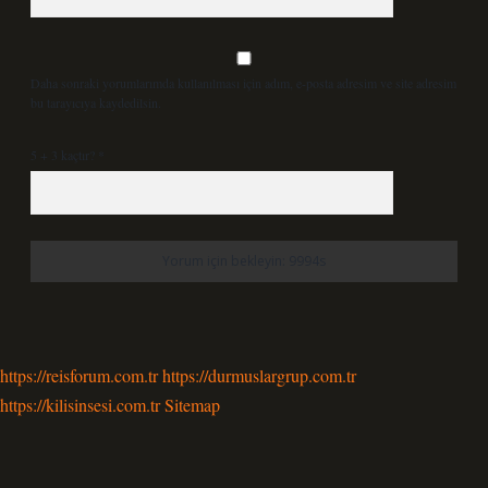
Daha sonraki yorumlarımda kullanılması için adım, e-posta adresim ve site adresim
bu tarayıcıya kaydedilsin.
5 + 3 kaçtır?
*
https://reisforum.com.tr
https://durmuslargrup.com.tr
https://kilisinsesi.com.tr
Sitemap