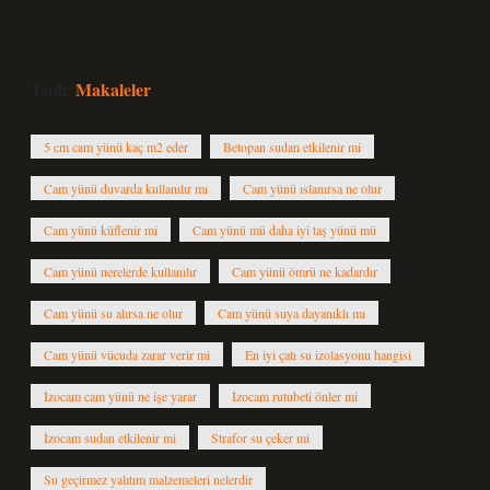
Makaleler
Tarih:
5 cm cam yünü kaç m2 eder
Betopan sudan etkilenir mi
Cam yünü duvarda kullanılır mı
Cam yünü ıslanırsa ne olur
Cam yünü küflenir mi
Cam yünü mü daha iyi taş yünü mü
Cam yünü nerelerde kullanılır
Cam yünü ömrü ne kadardır
Cam yünü su alırsa ne olur
Cam yünü suya dayanıklı mı
Cam yünü vücuda zarar verir mi
En iyi çatı su izolasyonu hangisi
İzocam cam yünü ne işe yarar
İzocam rutubeti önler mi
İzocam sudan etkilenir mi
Strafor su çeker mi
Su geçirmez yalıtım malzemeleri nelerdir