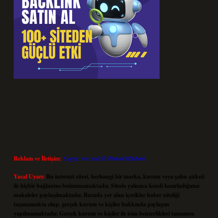
Reklam ve İletişim:
Skype: live:.cid.575569c608265c69
Yasal Uyarı:
Bu internet sitesi, herhangi bir marka, kurum veya şahıs şirketi
ile hiçbir bağlantısı bulunmamaktadır. Sitede yalnızca kendi hazırladığımız
makaleler paylaşılmaktadır. Burada yer alan içerikler haber niteliği
taşımamakta olup, gerçek kurum ve kişiler hakkında paylaşım
yapılmamaktadır. Gerçek kurum ve kişiler ile isim benzerlikleri tamamen