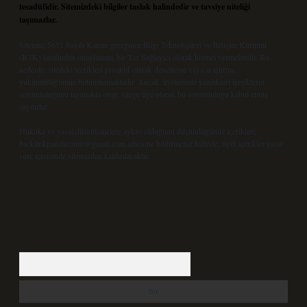
tesadüfidir. Sitemizdeki bilgiler taslak halindedir ve tavsiye niteliği
taşımazlar.
Sitemiz, 5651 Sayılı Kanun gereğince Bilgi Teknolojileri ve İletişim Kurumu
(BTK) tarafından onaylanmış bir Yer Sağlayıcı olarak hizmet vermektedir. Bu
nedenle, sitedeki içerikleri proaktif olarak denetleme veya araştırma
yükümlülüğümüz bulunmamaktadır. Ancak, üyelerimiz yazdıkları içeriklerin
sorumluluğunu taşımakta olup, siteye üye olarak bu sorumluluğu kabul etmiş
sayılırlar.
Hukuka ve yasal düzenlemelere aykırı olduğunu düşündüğünüz içerikleri,
backlinkpanelicomtr@gmail.com
adresine bildirmeniz halinde, ilgili içerikler yasal
süre içerisinde sitemizden kaldırılacaktır.
Arama