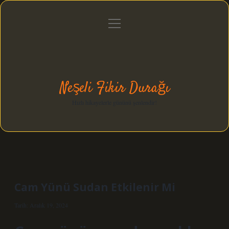
menüyü
Anasayfa
Gizlilik Politikası
Yasal Uyarı
aç
Hakkımızda
Neşeli Fikir Durağı
Hızlı hikayelerle gününü şenlendir!
Cam Yünü Sudan Etkilenir Mi
Tarih: Aralık 19, 2024