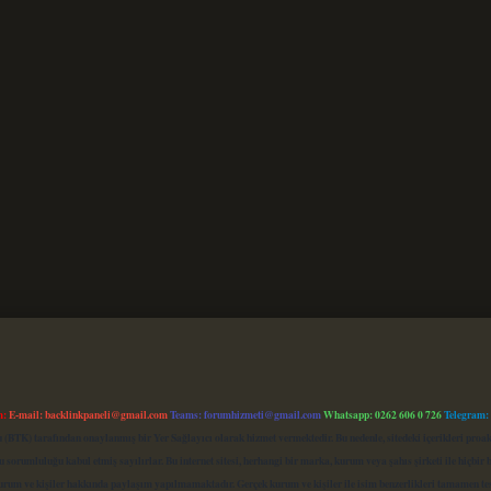
m:
E-mail:
backlinkpaneli@gmail.com
Teams:
forumhizmeti@gmail.com
Whatsapp: 0262 606 0 726
Telegram:
mu (BTK) tarafından onaylanmış bir Yer Sağlayıcı olarak hizmet vermektedir. Bu nedenle, sitedeki içerikleri 
 sorumluluğu kabul etmiş sayılırlar. Bu internet sitesi, herhangi bir marka, kurum veya şahıs şirketi ile hiçbi
kurum ve kişiler hakkında paylaşım yapılmamaktadır. Gerçek kurum ve kişiler ile isim benzerlikleri tamamen te