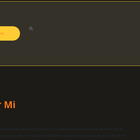
zda
r Mi
malzemedir. Bu özelliği sayesinde yangın korumasında da etkilidir. Nem,
ca su geçirmez ve su itici özelliklere sahiptir. Cam yünü su alırsa ne olur?