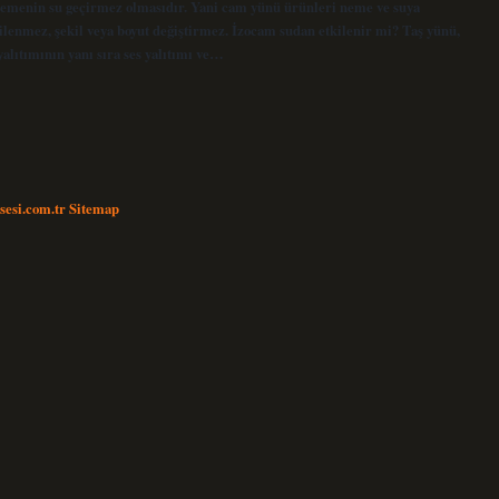
lzemenin su geçirmez olmasıdır. Yani cam yünü ürünleri neme ve suya
kilenmez, şekil veya boyut değiştirmez. İzocam sudan etkilenir mi? Taş yünü,
yalıtımının yanı sıra ses yalıtımı ve…
nsesi.com.tr
Sitemap