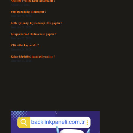
Anestezi 4 yıllığa nasıl tamamlanır ?
Ağustos 4, 2026
Yunt Dağı hangi ilimizdedir ?
Temmuz 29, 2026
Köfte için en iyi kıyma hangi etten yapılır ?
Temmuz 27, 2026
Kitapta barkod okutma nasıl yapılır ?
Temmuz 25, 2026
8’lik dübel kaç cm’dir ?
Temmuz 24, 2026
Kahve köpürtücü hangi pille çalışır ?
Temmuz 23, 2026