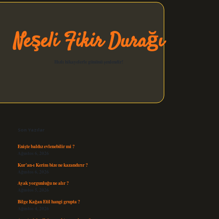
Neşeli Fikir Durağı
Hızlı hikayelerle gününü şenlendir!
Sidebar
elexbet güncel
Son Yazılar
Enişte baldız evlenebilir mi ?
Ağustos 6, 2026
Kur’an-ı Kerim bize ne kazandırır ?
Ağustos 6, 2026
Ayak yorgunluğu ne alır ?
Ağustos 5, 2026
Bilge Kağan Etil hangi grupta ?
Ağustos 4, 2026