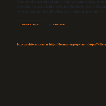
Olası bir selde cam yünü ıslanırsa ne olur sorusunun cevabı, bu ma
dayanıklıdır, ayrıca sıcaklığa da dayanıklıdır. Sudan veya nemden et
volkanik bazalt taşından elde edilen bir ısı yalıtım malzemesidir. Isı 
Cam
Devamını okuyun
Yorum Bırak
Yünü
Sudan
Etkilenir
Mi
https://reisforum.com.tr
https://durmuslargrup.com.tr
https://kilisi