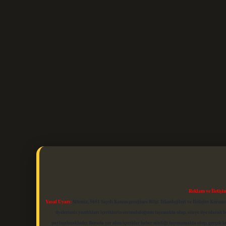
Reklam ve İletişi
Yasal Uyarı:
Sitemiz, 5651 Sayılı Kanun gereğince Bilgi Teknolojileri ve İletişim Kuru
üyelerimiz yazdıkları içeriklerin sorumluluğunu taşımakta olup, siteye üye olarak bu
paylaşılmaktadır. Burada yer alan içerikler haber niteliği taşımamakta olup, gerçek 