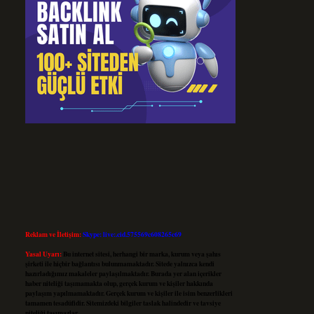
Reklam ve İletişim:
Skype: live:.cid.575569c608265c69
Yasal Uyarı:
Bu internet sitesi, herhangi bir marka, kurum veya şahıs
şirketi ile hiçbir bağlantısı bulunmamaktadır. Sitede yalnızca kendi
hazırladığımız makaleler paylaşılmaktadır. Burada yer alan içerikler
haber niteliği taşımamakta olup, gerçek kurum ve kişiler hakkında
paylaşım yapılmamaktadır. Gerçek kurum ve kişiler ile isim benzerlikleri
tamamen tesadüfidir. Sitemizdeki bilgiler taslak halindedir ve tavsiye
niteliği taşımazlar.