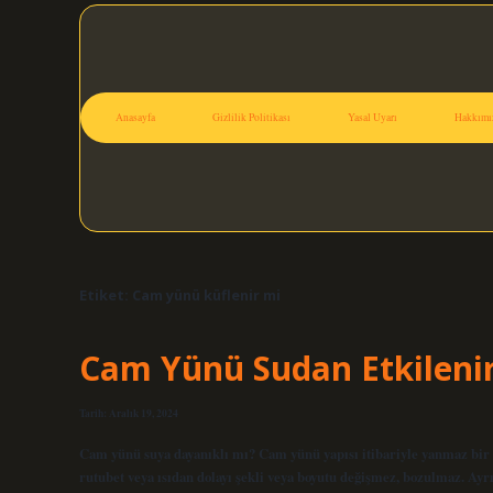
Anasayfa
Gizlilik Politikası
Yasal Uyarı
Hakkımı
Etiket:
Cam yünü küflenir mi
Cam Yünü Sudan Etkileni
Tarih: Aralık 19, 2024
Cam yünü suya dayanıklı mı? Cam yünü yapısı itibariyle yanmaz bir 
rutubet veya ısıdan dolayı şekli veya boyutu değişmez, bozulmaz. Ayrı