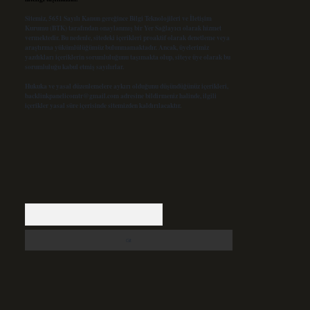
Sitemiz, 5651 Sayılı Kanun gereğince Bilgi Teknolojileri ve İletişim
Kurumu (BTK) tarafından onaylanmış bir Yer Sağlayıcı olarak hizmet
vermektedir. Bu nedenle, sitedeki içerikleri proaktif olarak denetleme veya
araştırma yükümlülüğümüz bulunmamaktadır. Ancak, üyelerimiz
yazdıkları içeriklerin sorumluluğunu taşımakta olup, siteye üye olarak bu
sorumluluğu kabul etmiş sayılırlar.
Hukuka ve yasal düzenlemelere aykırı olduğunu düşündüğünüz içerikleri,
backlinkpanelicomtr@gmail.com
adresine bildirmeniz halinde, ilgili
içerikler yasal süre içerisinde sitemizden kaldırılacaktır.
Arama