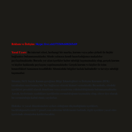
Reklam ve İletişim:
Skype: live:.cid.575569c608265c69
Yasal Uyarı:
Bu internet sitesi, herhangi bir marka, kurum veya şahıs şirketi ile hiçbir
bağlantısı bulunmamaktadır. Sitede yalnızca kendi hazırladığımız makaleler
paylaşılmaktadır. Burada yer alan içerikler haber niteliği taşımamakta olup, gerçek kurum
ve kişiler hakkında paylaşım yapılmamaktadır. Gerçek kurum ve kişiler ile isim
benzerlikleri tamamen tesadüfidir. Sitemizdeki bilgiler taslak halindedir ve tavsiye niteliği
taşımazlar.
Sitemiz, 5651 Sayılı Kanun gereğince Bilgi Teknolojileri ve İletişim Kurumu (BTK)
tarafından onaylanmış bir Yer Sağlayıcı olarak hizmet vermektedir. Bu nedenle, sitedeki
içerikleri proaktif olarak denetleme veya araştırma yükümlülüğümüz bulunmamaktadır.
Ancak, üyelerimiz yazdıkları içeriklerin sorumluluğunu taşımakta olup, siteye üye olarak
bu sorumluluğu kabul etmiş sayılırlar.
Hukuka ve yasal düzenlemelere aykırı olduğunu düşündüğünüz içerikleri,
backlinkpanelicomtr@gmail.com
adresine bildirmeniz halinde, ilgili içerikler yasal süre
içerisinde sitemizden kaldırılacaktır.