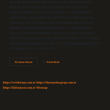
bir malzemedir. Bu özelliği sayesinde yangın korumasında da
etkilidir. Nem, rutubet veya ısıdan dolayı şekli veya boyutu
değişmez, bozulmaz. Ayrıca su geçirmez ve su itici özelliklere
sahiptir. Cam yünü su alırsa ne olur? Olası bir selde cam yünü
ıslanırsa ne olur sorusunun cevabı, bu malzemenin su geçirmez
olmasıdır. Yani cam yünü ürünleri neme ve suya dayanıklıdır,
ayrıca sıcaklığa da dayanıklıdır. Sudan veya nemden etkilenmez,
şekil veya boyut değiştirmez. İzocam sudan etkilenir mi? Taş yünü,
volkanik bazalt taşından elde edilen bir ısı yalıtım malzemesidir. Isı
yalıtımının yanı sıra ses yalıtımı ve…
Cam
Devamını okuyun
Yorum Bırak
Yünü
Sudan
Etkilenir
Mi
https://reisforum.com.tr
https://durmuslargrup.com.tr
https://kilisinsesi.com.tr
Sitemap