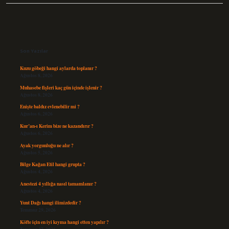
Sidebar
Son Yazılar
Kuzu göbeği hangi aylarda toplanır ?
Ağustos 8, 2026
Muhasebe fişleri kaç gün içinde işlenir ?
Ağustos 8, 2026
Enişte baldız evlenebilir mi ?
Ağustos 6, 2026
Kur’an-ı Kerim bize ne kazandırır ?
Ağustos 6, 2026
Ayak yorgunluğu ne alır ?
Ağustos 5, 2026
Bilge Kağan Etil hangi grupta ?
Ağustos 4, 2026
Anestezi 4 yıllığa nasıl tamamlanır ?
Ağustos 4, 2026
Yunt Dağı hangi ilimizdedir ?
Temmuz 29, 2026
Köfte için en iyi kıyma hangi etten yapılır ?