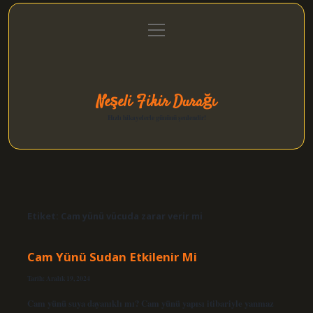
menüyü
Anasayfa
Gizlilik Politikası
Yasal Uyarı
aç
Hakkımızda
Neşeli Fikir Durağı
Hızlı hikayelerle gününü şenlendir!
Etiket:
Cam yünü vücuda zarar verir mi
Cam Yünü Sudan Etkilenir Mi
Tarih: Aralık 19, 2024
Cam yünü suya dayanıklı mı? Cam yünü yapısı itibariyle yanmaz