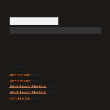
Arama
Son yorumlar
Juno Ve Ceres Nedir
için
admin
Juno Ve Ceres Nedir
için
Altan
Abdestli Olmanın Faydaları Nelerdir
için
admin
Abdestli Olmanın Faydaları Nelerdir
için
Alper
En Ağır Kahve Nedir
için
admin