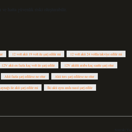
e hatta güvenlik riski oluşturabilir.
ur
12 volt akü 19 volt ile şarj edilir mi
12 volt akü 24 voltla takviye edilir mi
12V akü en fazla kaç volt ile şarj edilir
12V akülü araba kaç saatte şarj olur
Akü fazla şarj edilirse ne olur
Akü ters şarj edilirse ne olur
ynağı ile akü şarj edilir mi
İki akü aynı anda nasıl şarj edilir
Sonraki Yaz