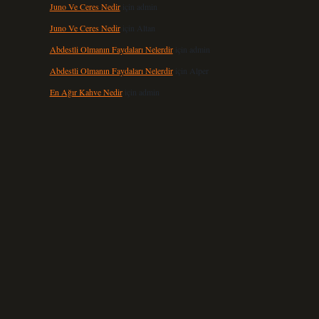
Juno Ve Ceres Nedir
için
admin
Juno Ve Ceres Nedir
için
Altan
Abdestli Olmanın Faydaları Nelerdir
için
admin
Abdestli Olmanın Faydaları Nelerdir
için
Alper
En Ağır Kahve Nedir
için
admin