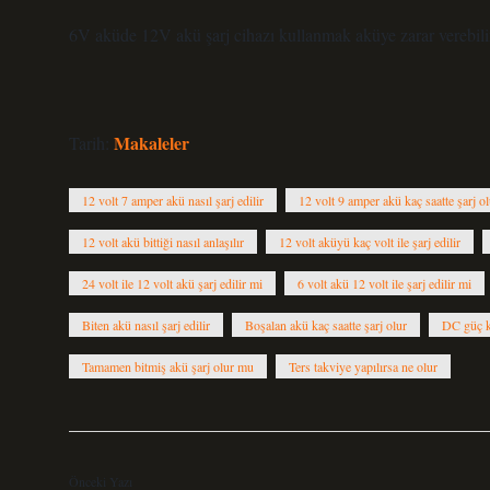
6V aküde 12V akü şarj cihazı kullanmak aküye zarar verebilir v
Makaleler
Tarih:
12 volt 7 amper akü nasıl şarj edilir
12 volt 9 amper akü kaç saatte şarj ol
12 volt akü bittiği nasıl anlaşılır
12 volt aküyü kaç volt ile şarj edilir
24 volt ile 12 volt akü şarj edilir mi
6 volt akü 12 volt ile şarj edilir mi
Biten akü nasıl şarj edilir
Boşalan akü kaç saatte şarj olur
DC güç ka
Tamamen bitmiş akü şarj olur mu
Ters takviye yapılırsa ne olur
Önceki Yazı