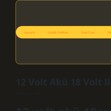
Anasayfa
Gizlilik Politikası
Yasal Uyarı
Ha
12 Volt Akü 18 Volt Il
Tarih: Ekim 11, 2024