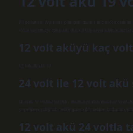
12 volt akü 19 vol
Pil patlaması: Aşırı şarj, pilin patlamasına bile neden olabili
voltla şarj etmeye çalışmak, dizüstü bilgisayar adaptörüne de z
12 volt aküyü kaç volt 
12 voltluk akü 13.
24 volt ile 12 volt akü 
Güvenli ve verimli şarj için, akünün gereksinimlerine uyan d
şarj etmeye çalışmak, performansın düşmesine, kullanım ömrün
12 volt akü 24 voltla t