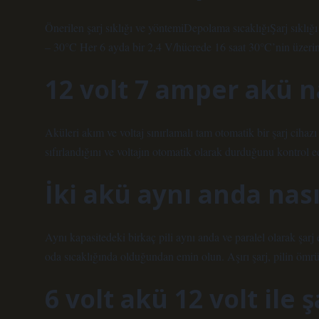
Önerilen şarj sıklığı ve yöntemiDepolama sıcaklığıŞarj sıklı
– 30°C Her 6 ayda bir 2,4 V/hücrede 16 saat 30°C’nin üzerin
12 volt 7 amper akü nas
Aküleri akım ve voltaj sınırlamalı tam otomatik bir şarj ciha
sıfırlandığını ve voltajın otomatik olarak durduğunu kontrol
İki akü aynı anda nasıl
Aynı kapasitedeki birkaç pili aynı anda ve paralel olarak şarj
oda sıcaklığında olduğundan emin olun. Aşırı şarj, pilin ömrün
6 volt akü 12 volt ile ş