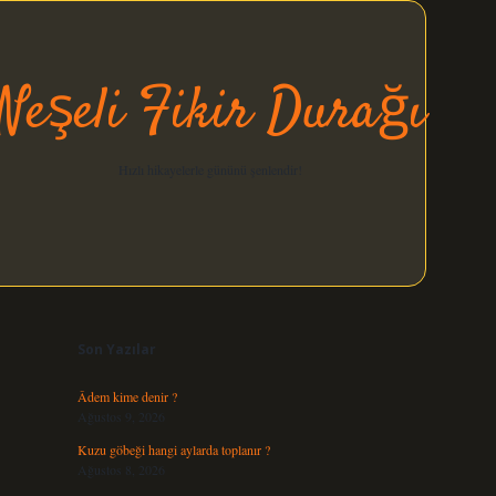
Neşeli Fikir Durağı
Hızlı hikayelerle gününü şenlendir!
Sidebar
elexbet güncel
Son Yazılar
Âdem kime denir ?
Ağustos 9, 2026
Kuzu göbeği hangi aylarda toplanır ?
Ağustos 8, 2026