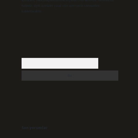
halinde, ilgili içerikler yasal süre içerisinde sitemizden
kaldırılacaktır.
Arama
Son yorumlar