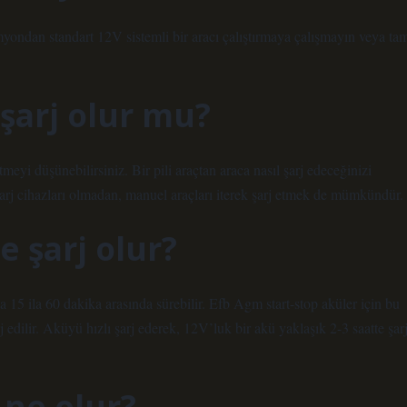
myondan standart 12V sistemli bir aracı çalıştırmaya çalışmayın veya ta
şarj olur mu?
meyi düşünebilirsiniz. Bir pili araçtan araca nasıl şarj edeceğinizi
 şarj cihazları olmadan, manuel araçları iterek şarj etmek de mümkündür.
e şarj olur?
 15 ila 60 dakika arasında sürebilir. Efb Agm start-stop aküler için bu
j edilir. Aküyü hızlı şarj ederek, 12V’luk bir akü yaklaşık 2-3 saatte şar
 ne olur?