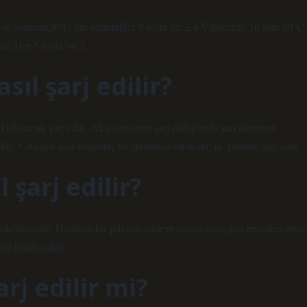
ğı ve yöntemi20°C’nin altındaHer 9 ayda bir 2,4 V/hücrede 16 saat 20°C
de Her 5 ayda bir 2.
ıl şarj edilir?
zı kullanarak şarj edin. Akü tamamen şarj olduğunda şarj akımının
 edin. * Aküyü asla boşalmış bir durumda bırakmayın. Hemen şarj edin.
 şarj edilir?
 edebilirsiniz. Donmuş bir pili şarj etmeye çalışmayın; şarj etmeden önce
ü kısaltacaktır.
arj edilir mi?