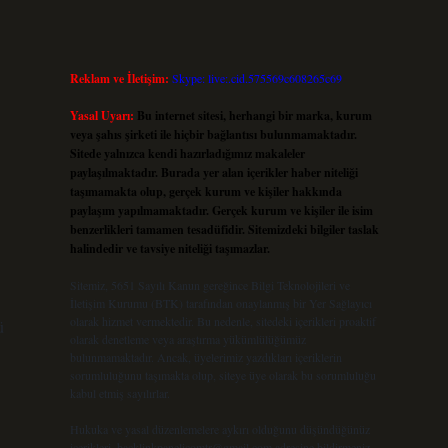
Reklam ve İletişim:
Skype: live:.cid.575569c608265c69
Yasal Uyarı:
Bu internet sitesi, herhangi bir marka, kurum
veya şahıs şirketi ile hiçbir bağlantısı bulunmamaktadır.
Sitede yalnızca kendi hazırladığımız makaleler
paylaşılmaktadır. Burada yer alan içerikler haber niteliği
taşımamakta olup, gerçek kurum ve kişiler hakkında
paylaşım yapılmamaktadır. Gerçek kurum ve kişiler ile isim
benzerlikleri tamamen tesadüfidir. Sitemizdeki bilgiler taslak
halindedir ve tavsiye niteliği taşımazlar.
Sitemiz, 5651 Sayılı Kanun gereğince Bilgi Teknolojileri ve
İletişim Kurumu (BTK) tarafından onaylanmış bir Yer Sağlayıcı
olarak hizmet vermektedir. Bu nedenle, sitedeki içerikleri proaktif
ü
olarak denetleme veya araştırma yükümlülüğümüz
bulunmamaktadır. Ancak, üyelerimiz yazdıkları içeriklerin
sorumluluğunu taşımakta olup, siteye üye olarak bu sorumluluğu
kabul etmiş sayılırlar.
Hukuka ve yasal düzenlemelere aykırı olduğunu düşündüğünüz
içerikleri,
backlinkpanelicomtr@gmail.com
adresine bildirmeniz