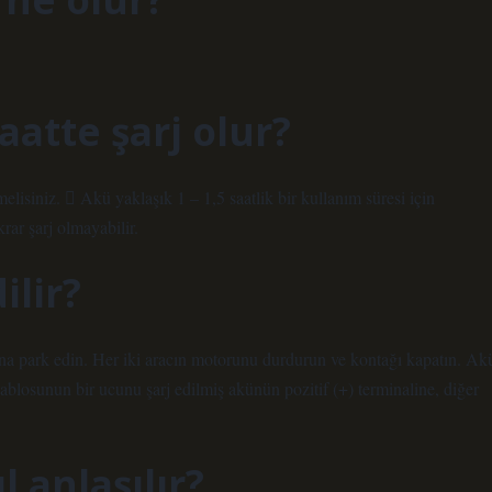
aatte şarj olur?
lisiniz.  Akü yaklaşık 1 – 1,5 saatlik bir kullanım süresi için
ar şarj olmayabilir.
ilir?
na park edin. Her iki aracın motorunu durdurun ve kontağı kapatın. Ak
kablosunun bir ucunu şarj edilmiş akünün pozitif (+) terminaline, diğer
l anlaşılır?