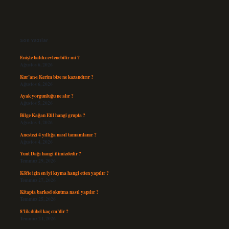
Sidebar
Son Yazılar
Enişte baldız evlenebilir mi ?
Ağustos 6, 2026
Kur’an-ı Kerim bize ne kazandırır ?
Ağustos 6, 2026
Ayak yorgunluğu ne alır ?
Ağustos 5, 2026
Bilge Kağan Etil hangi grupta ?
Ağustos 4, 2026
Anestezi 4 yıllığa nasıl tamamlanır ?
Ağustos 4, 2026
Yunt Dağı hangi ilimizdedir ?
Temmuz 29, 2026
Köfte için en iyi kıyma hangi etten yapılır ?
Temmuz 27, 2026
Kitapta barkod okutma nasıl yapılır ?
Temmuz 25, 2026
8’lik dübel kaç cm’dir ?
Temmuz 24, 2026