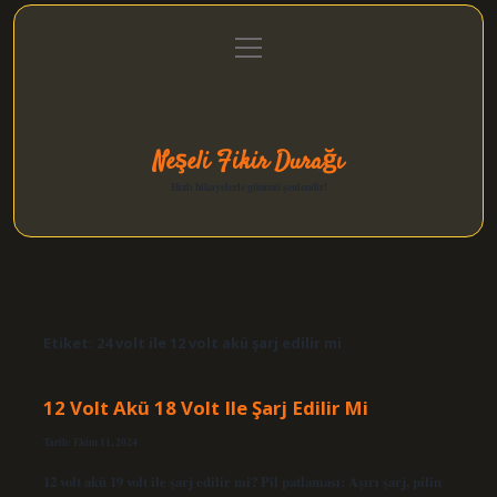
menüyü
Anasayfa
Gizlilik Politikası
Yasal Uyarı
aç
Hakkımızda
Neşeli Fikir Durağı
Hızlı hikayelerle gününü şenlendir!
Etiket:
24 volt ile 12 volt akü şarj edilir mi
12 Volt Akü 18 Volt Ile Şarj Edilir Mi
Tarih: Ekim 11, 2024
12 volt akü 19 volt ile şarj edilir mi? Pil patlaması: Aşırı şarj, pilin