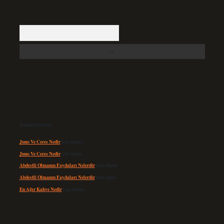
Arama
Son yorumlar
Juno Ve Ceres Nedir
için
admin
Juno Ve Ceres Nedir
için
Altan
Abdestli Olmanın Faydaları Nelerdir
için
admin
Abdestli Olmanın Faydaları Nelerdir
için
Alper
En Ağır Kahve Nedir
için
admin