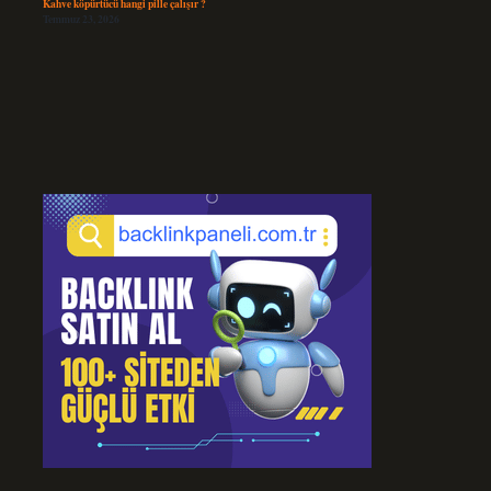
Kahve köpürtücü hangi pille çalışır ?
Temmuz 23, 2026