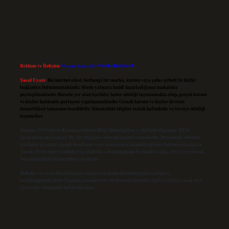
Reklam ve İletişim:
Skype: live:.cid.575569c608265c69
Yasal Uyarı:
Bu internet sitesi, herhangi bir marka, kurum veya şahıs şirketi ile hiçbir
bağlantısı bulunmamaktadır. Sitede yalnızca kendi hazırladığımız makaleler
paylaşılmaktadır. Burada yer alan içerikler haber niteliği taşımamakta olup, gerçek kurum
ve kişiler hakkında paylaşım yapılmamaktadır. Gerçek kurum ve kişiler ile isim
benzerlikleri tamamen tesadüfidir. Sitemizdeki bilgiler taslak halindedir ve tavsiye niteliği
taşımazlar.
Sitemiz, 5651 Sayılı Kanun gereğince Bilgi Teknolojileri ve İletişim Kurumu (BTK)
tarafından onaylanmış bir Yer Sağlayıcı olarak hizmet vermektedir. Bu nedenle, sitedeki
içerikleri proaktif olarak denetleme veya araştırma yükümlülüğümüz bulunmamaktadır.
Ancak, üyelerimiz yazdıkları içeriklerin sorumluluğunu taşımakta olup, siteye üye olarak
bu sorumluluğu kabul etmiş sayılırlar.
Hukuka ve yasal düzenlemelere aykırı olduğunu düşündüğünüz içerikleri,
backlinkpanelicomtr@gmail.com
adresine bildirmeniz halinde, ilgili içerikler yasal süre
içerisinde sitemizden kaldırılacaktır.