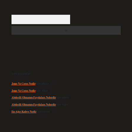
Arama
Son yorumlar
Juno Ve Ceres Nedir
için
admin
Juno Ve Ceres Nedir
için
Altan
Abdestli Olmanın Faydaları Nelerdir
için
admin
Abdestli Olmanın Faydaları Nelerdir
için
Alper
En Ağır Kahve Nedir
için
admin