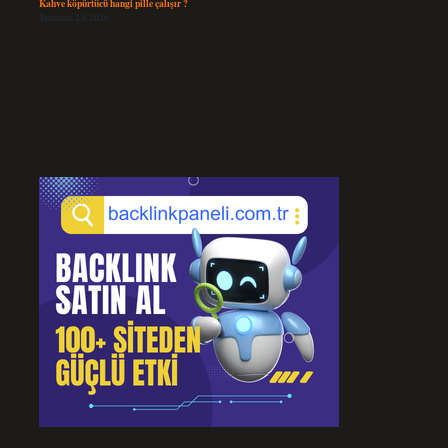
Kahve köpürtücü hangi pille çalışır ?
Temmuz 23, 2026