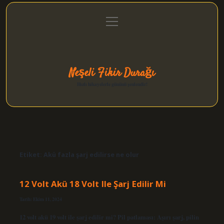
menüyü
Anasayfa
Gizlilik Politikası
Yasal Uyarı
aç
Hakkımızda
Neşeli Fikir Durağı
Hızlı hikayelerle gününü şenlendir!
Etiket:
Akü fazla şarj edilirse ne olur
12 Volt Akü 18 Volt Ile Şarj Edilir Mi
Tarih: Ekim 11, 2024
12 volt akü 19 volt ile şarj edilir mi? Pil patlaması: Aşırı şarj, pilin