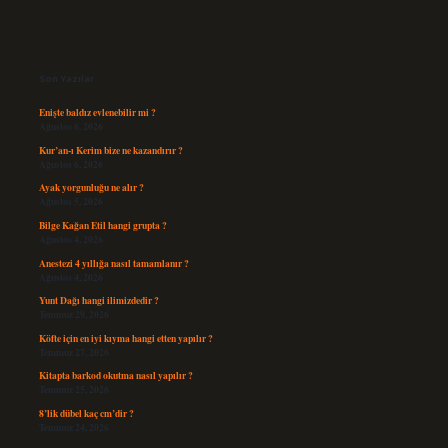
Sidebar
Son Yazılar
Enişte baldız evlenebilir mi ?
Ağustos 6, 2026
Kur’an-ı Kerim bize ne kazandırır ?
Ağustos 6, 2026
Ayak yorgunluğu ne alır ?
Ağustos 5, 2026
Bilge Kağan Etil hangi grupta ?
Ağustos 4, 2026
Anestezi 4 yıllığa nasıl tamamlanır ?
Ağustos 4, 2026
Yunt Dağı hangi ilimizdedir ?
Temmuz 29, 2026
Köfte için en iyi kıyma hangi etten yapılır ?
Temmuz 27, 2026
Kitapta barkod okutma nasıl yapılır ?
Temmuz 25, 2026
8’lik dübel kaç cm’dir ?
Temmuz 24, 2026