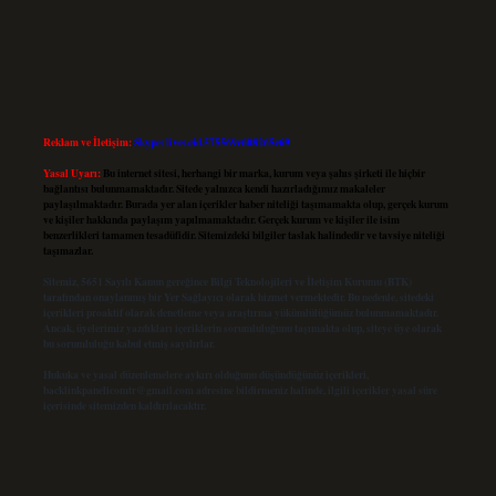
Reklam ve İletişim:
Skype: live:.cid.575569c608265c69
Yasal Uyarı:
Bu internet sitesi, herhangi bir marka, kurum veya şahıs şirketi ile hiçbir
bağlantısı bulunmamaktadır. Sitede yalnızca kendi hazırladığımız makaleler
paylaşılmaktadır. Burada yer alan içerikler haber niteliği taşımamakta olup, gerçek kurum
ve kişiler hakkında paylaşım yapılmamaktadır. Gerçek kurum ve kişiler ile isim
benzerlikleri tamamen tesadüfidir. Sitemizdeki bilgiler taslak halindedir ve tavsiye niteliği
taşımazlar.
Sitemiz, 5651 Sayılı Kanun gereğince Bilgi Teknolojileri ve İletişim Kurumu (BTK)
tarafından onaylanmış bir Yer Sağlayıcı olarak hizmet vermektedir. Bu nedenle, sitedeki
içerikleri proaktif olarak denetleme veya araştırma yükümlülüğümüz bulunmamaktadır.
Ancak, üyelerimiz yazdıkları içeriklerin sorumluluğunu taşımakta olup, siteye üye olarak
bu sorumluluğu kabul etmiş sayılırlar.
Hukuka ve yasal düzenlemelere aykırı olduğunu düşündüğünüz içerikleri,
backlinkpanelicomtr@gmail.com
adresine bildirmeniz halinde, ilgili içerikler yasal süre
içerisinde sitemizden kaldırılacaktır.