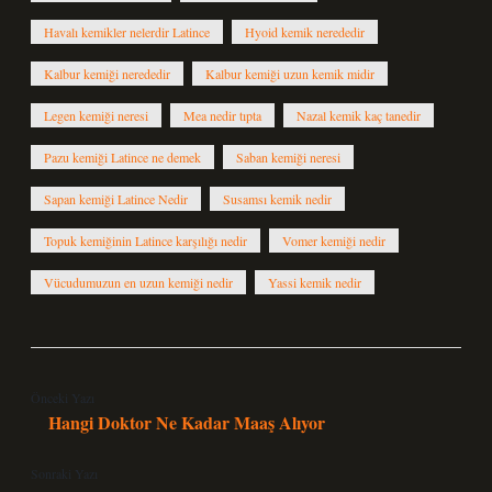
Havalı kemikler nelerdir Latince
Hyoid kemik nerededir
Kalbur kemiği nerededir
Kalbur kemiği uzun kemik midir
Legen kemiği neresi
Mea nedir tıpta
Nazal kemik kaç tanedir
Pazu kemiği Latince ne demek
Saban kemiği neresi
Sapan kemiği Latince Nedir
Susamsı kemik nedir
Topuk kemiğinin Latince karşılığı nedir
Vomer kemiği nedir
Vücudumuzun en uzun kemiği nedir
Yassi kemik nedir
Önceki Yazı
Hangi Doktor Ne Kadar Maaş Alıyor
Sonraki Yazı