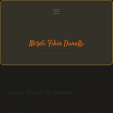
menüyü
Anasayfa
Gizlilik Politikası
Yasal Uyarı
aç
Hakkımızda
Neşeli Fikir Durağı
Hızlı hikayelerle gününü şenlendir!
Vomer Kemik Ne Demek
Tarih: Aralık 30, 2024