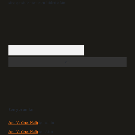
süre içerisinde sitemizden kaldırılacaktır.
Arama
Son yorumlar
Juno Ve Ceres Nedir
için
admin
Juno Ve Ceres Nedir
için
Altan