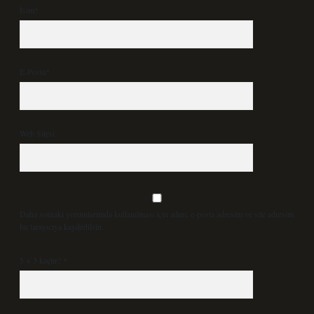
İsim*
E-Posta*
Web Sitesi
Daha sonraki yorumlarımda kullanılması için adım, e-posta adresim ve site adresim
bu tarayıcıya kaydedilsin.
5 + 3 kaçtır?
*