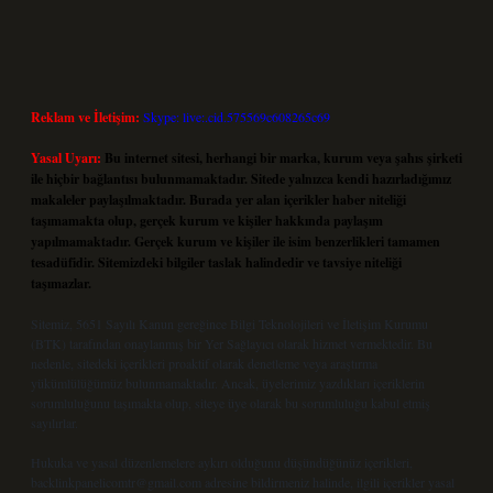
Reklam ve İletişim:
Skype: live:.cid.575569c608265c69
Yasal Uyarı:
Bu internet sitesi, herhangi bir marka, kurum veya şahıs şirketi
ile hiçbir bağlantısı bulunmamaktadır. Sitede yalnızca kendi hazırladığımız
makaleler paylaşılmaktadır. Burada yer alan içerikler haber niteliği
taşımamakta olup, gerçek kurum ve kişiler hakkında paylaşım
yapılmamaktadır. Gerçek kurum ve kişiler ile isim benzerlikleri tamamen
tesadüfidir. Sitemizdeki bilgiler taslak halindedir ve tavsiye niteliği
taşımazlar.
Sitemiz, 5651 Sayılı Kanun gereğince Bilgi Teknolojileri ve İletişim Kurumu
(BTK) tarafından onaylanmış bir Yer Sağlayıcı olarak hizmet vermektedir. Bu
nedenle, sitedeki içerikleri proaktif olarak denetleme veya araştırma
yükümlülüğümüz bulunmamaktadır. Ancak, üyelerimiz yazdıkları içeriklerin
sorumluluğunu taşımakta olup, siteye üye olarak bu sorumluluğu kabul etmiş
sayılırlar.
Hukuka ve yasal düzenlemelere aykırı olduğunu düşündüğünüz içerikleri,
backlinkpanelicomtr@gmail.com
adresine bildirmeniz halinde, ilgili içerikler yasal