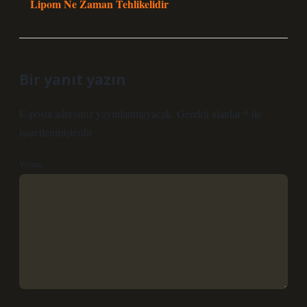
Lipom Ne Zaman Tehlikelidir
Bir yanıt yazın
E-posta adresiniz yayınlanmayacak.
Gerekli alanlar
*
ile
işaretlenmişlerdir
Yorum