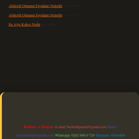
Abdestli Olmanın Faydaları Nelerdir
için
admin
Abdestli Olmanın Faydaları Nelerdir
için
Alper
En Ağır Kahve Nedir
için
admin
bet güncel
Reklam ve İletişim:
E-mail:
backlinkpaneli@gmail.com
Teams:
forumhizmeti@gmail.com
Whatsapp: 0262 606 0 726
Telegram: @karabul