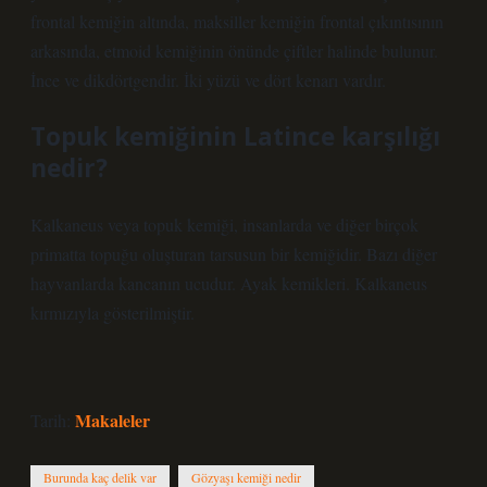
frontal kemiğin altında, maksiller kemiğin frontal çıkıntısının
arkasında, etmoid kemiğinin önünde çiftler halinde bulunur.
İnce ve dikdörtgendir. İki yüzü ve dört kenarı vardır.
Topuk kemiğinin Latince karşılığı
nedir?
Kalkaneus veya topuk kemiği, insanlarda ve diğer birçok
primatta topuğu oluşturan tarsusun bir kemiğidir. Bazı diğer
hayvanlarda kancanın ucudur. Ayak kemikleri. Kalkaneus
kırmızıyla gösterilmiştir.
Makaleler
Tarih:
Burunda kaç delik var
Gözyaşı kemiği nedir