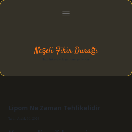
menüyü
Anasayfa
Gizlilik Politikası
Yasal Uyarı
aç
Hakkımızda
Neşeli Fikir Durağı
Hızlı hikayelerle gününü şenlendir!
Lipom Ne Zaman Tehlikelidir
Tarih: Aralık 30, 2024