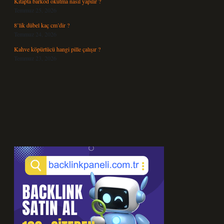
Kitapta barkod okutma nasıl yapılır ?
Temmuz 25, 2026
8’lik dübel kaç cm’dir ?
Temmuz 24, 2026
Kahve köpürtücü hangi pille çalışır ?
Temmuz 23, 2026