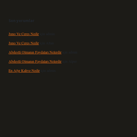
Son yorumlar
Juno Ve Ceres Nedir
için
admin
Juno Ve Ceres Nedir
için
Altan
Abdestli Olmanın Faydaları Nelerdir
için
admin
Abdestli Olmanın Faydaları Nelerdir
için
Alper
En Ağır Kahve Nedir
için
admin