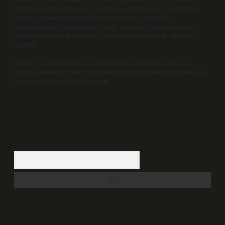
(BTK) tarafından onaylanmış bir Yer Sağlayıcı olarak hizmet vermektedir. Bu
nedenle, sitedeki içerikleri proaktif olarak denetleme veya araştırma
yükümlülüğümüz bulunmamaktadır. Ancak, üyelerimiz yazdıkları içeriklerin
sorumluluğunu taşımakta olup, siteye üye olarak bu sorumluluğu kabul etmiş
sayılırlar.
Hukuka ve yasal düzenlemelere aykırı olduğunu düşündüğünüz içerikleri,
backlinkpanelicomtr@gmail.com
adresine bildirmeniz halinde, ilgili içerikler yasal
süre içerisinde sitemizden kaldırılacaktır.
Arama