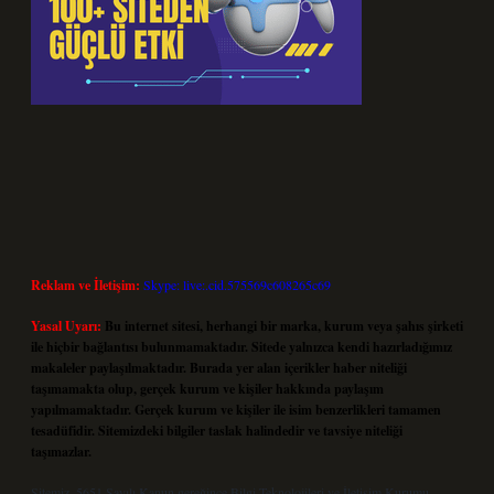
Reklam ve İletişim:
Skype: live:.cid.575569c608265c69
Yasal Uyarı:
Bu internet sitesi, herhangi bir marka, kurum veya şahıs şirketi
ile hiçbir bağlantısı bulunmamaktadır. Sitede yalnızca kendi hazırladığımız
makaleler paylaşılmaktadır. Burada yer alan içerikler haber niteliği
taşımamakta olup, gerçek kurum ve kişiler hakkında paylaşım
yapılmamaktadır. Gerçek kurum ve kişiler ile isim benzerlikleri tamamen
tesadüfidir. Sitemizdeki bilgiler taslak halindedir ve tavsiye niteliği
taşımazlar.
Sitemiz, 5651 Sayılı Kanun gereğince Bilgi Teknolojileri ve İletişim Kurumu