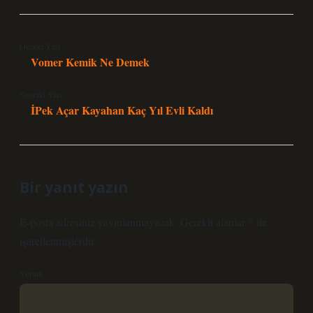
Önceki Yazı
Vomer Kemik Ne Demek
Sonraki Yazı
İPek Açar Kayahan Kaç Yıl Evli Kaldı
Bir yanıt yazın
E-posta adresiniz yayınlanmayacak.
Gerekli alanlar
*
ile
işaretlenmişlerdir
Yorum