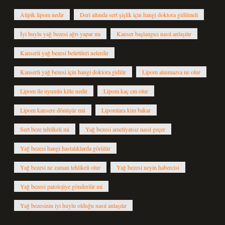
Atipik lipom nedir
Deri altında sert şişlik için hangi doktora gidilmeli
İyi huylu yağ bezesi ağrı yapar mı
Kanser başlangıcı nasıl anlaşılır
Kanserli yağ bezesi belirtileri nelerdir
Kanserli yağ bezesi için hangi doktora gidilir
Lipom alınmazsa ne olur
Lipom ile uyumlu kitle nedir
Lipom kaç cm olur
Lipom kansere dönüşür mü
Lipomlara kim bakar
Sert beze tehlikeli mi
Yağ bezesi ameliyatsız nasıl geçer
Yağ bezesi hangi hastalıklarda görülür
Yağ bezesi ne zaman tehlikeli olur
Yağ bezesi neyin habercisi
Yağ bezesi patolojiye gönderilir mi
Yağ bezesinin iyi huylu olduğu nasıl anlaşılır