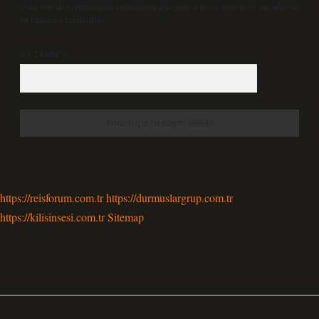
Daha sonraki yorumlarımda kullanılması için adım, e-posta adresim ve site adresim
bu tarayıcıya kaydedilsin.
6 + 2 kaçtır?
*
https://reisforum.com.tr
https://durmuslargrup.com.tr
https://kilisinsesi.com.tr
Sitemap