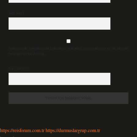
Web Sitesi
Daha sonraki yorumlarımda kullanılması için adım, e-posta adresim ve site adresim
bu tarayıcıya kaydedilsin.
5 + 3 kaçtır?
*
https://reisforum.com.tr
https://durmuslargrup.com.tr