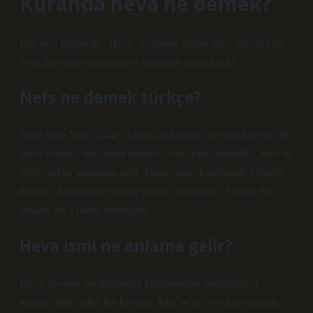
Kuranda heva ne demek?
Kur’an-ı Kerim’de “Hava” kelimesi, ruhun öfke, şehvet gibi
kötü duygulara meyletmesi anlamına gelmektedir.
Nefs ne demek türkçe?
Nefis veya Nefs (نفس) Arapça kökenlidir ve sözlükte ruh, bir
şeyin kendisi, ruh, insan bedeni, ceset, kan, büyüklük, arzu ve
kötü istekler anlamına gelir. Tasavvufta “kendisinde gönüllü
hareket, hissetme ve yaşam gücüne sahip ince, buharlı bir
madde”dir. Olarak tanımlanır.
Heva ismi ne anlama gelir?
Hevâ, insanın yaratılışından kaynaklanan bencil/geçici
arzuları ifade eder. Bu kavram, Kur’an’ın on sekiz ayetinde