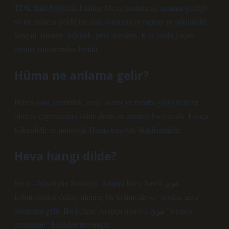
TDK’daki bilgilerle birlikte Meva isminin ne anlama geldiği
ve ne anlama geldiğine dair soruların cevapları şu şekildedir:
Sevgili, istenen. Sığınak, yurt, mesken. Kur’an’da geçen
cennet isimlerinden biridir.
Hüma ne anlama gelir?
Hüma ismi, mutluluk, neşe, asalet ve zarafet gibi güçlü ve
olumlu çağrışımlara sahip derin ve anlamlı bir isimdir. Farsça
kökenlidir ve mitolojik Huma kuşuyla ilişkilendirilir.
Heva hangi dilde?
heva – Nişanyan Sözlüğü. Arapça hwy, hawā هَوَى
kelimesinden ödünç alınmış bir kelimedir ve “coşku, arzu”
anlamına gelir. Bu kelime Arapça hawiya هَويَ “istenen,
arzulanan” fiilinden türemiştir.