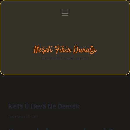
menüyü
Anasayfa
Gizlilik Politikası
Yasal Uyarı
aç
Hakkımızda
Neşeli Fikir Durağı
Hızlı hikayelerle gününü şenlendir!
Nefs Ü Hevâ Ne Demek
Tarih: Nisan 27, 2025