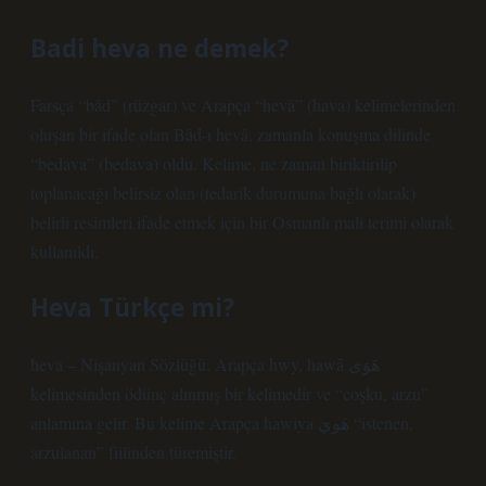
Badi heva ne demek?
Farsça “bâd” (rüzgar) ve Arapça “hevâ” (hava) kelimelerinden
oluşan bir ifade olan Bâd-ı hevâ, zamanla konuşma dilinde
“bedava” (bedava) oldu. Kelime, ne zaman biriktirilip
toplanacağı belirsiz olan (tedarik durumuna bağlı olarak)
belirli resimleri ifade etmek için bir Osmanlı mali terimi olarak
kullanıldı.
Heva Türkçe mi?
heva – Nişanyan Sözlüğü. Arapça hwy, hawā هَوَى
kelimesinden ödünç alınmış bir kelimedir ve “coşku, arzu”
anlamına gelir. Bu kelime Arapça hawiya هَويَ “istenen,
arzulanan” fiilinden türemiştir.