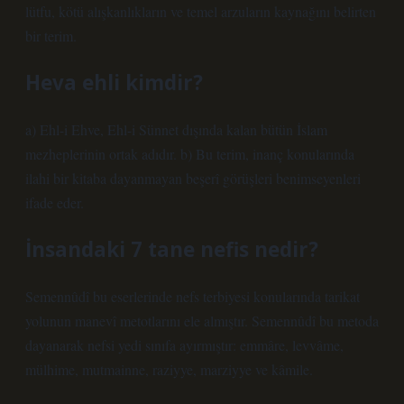
lütfu, kötü alışkanlıkların ve temel arzuların kaynağını belirten
bir terim.
Heva ehli kimdir?
a) Ehl-i Ehve, Ehl-i Sünnet dışında kalan bütün İslam
mezheplerinin ortak adıdır. b) Bu terim, inanç konularında
ilahi bir kitaba dayanmayan beşerî görüşleri benimseyenleri
ifade eder.
İnsandaki 7 tane nefis nedir?
Semennûdî bu eserlerinde nefs terbiyesi konularında tarikat
yolunun manevî metotlarını ele almıştır. Semennûdî bu metoda
dayanarak nefsi yedi sınıfa ayırmıştır: emmâre, levvâme,
mülhime, mutmainne, raziyye, marziyye ve kâmile.