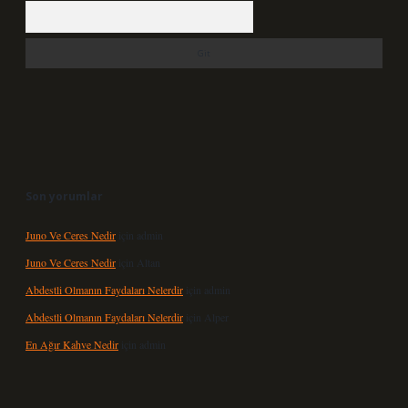
Arama
Son yorumlar
Juno Ve Ceres Nedir
için
admin
Juno Ve Ceres Nedir
için
Altan
Abdestli Olmanın Faydaları Nelerdir
için
admin
Abdestli Olmanın Faydaları Nelerdir
için
Alper
En Ağır Kahve Nedir
için
admin