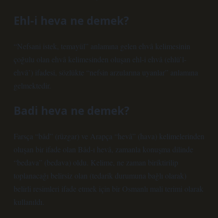
Ehl-i heva ne demek?
“Nefsani istek, temayül” anlamına gelen ehvâ kelimesinin
çoğulu olan ehvâ kelimesinden oluşan ehl-i ehvâ (ehlü’l-
ehvâ’) ifadesi, sözlükte “nefsin arzularına uyanlar” anlamına
gelmektedir.
Badi heva ne demek?
Farsça “bâd” (rüzgar) ve Arapça “hevâ” (hava) kelimelerinden
oluşan bir ifade olan Bâd-ı hevâ, zamanla konuşma dilinde
“bedava” (bedava) oldu. Kelime, ne zaman biriktirilip
toplanacağı belirsiz olan (tedarik durumuna bağlı olarak)
belirli resimleri ifade etmek için bir Osmanlı mali terimi olarak
kullanıldı.