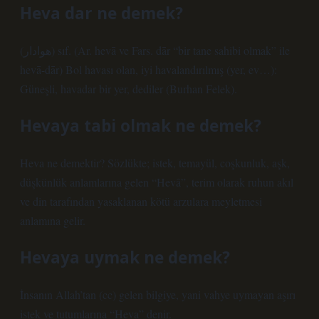
Heva dar ne demek?
(ﻫﻮﺍﺩﺍﺭ) sıf. (Ar. hevā ve Fars. dār “bir tane sahibi olmak” ile
hevā-dār) Bol havası olan, iyi havalandırılmış (yer, ev…):
Güneşli, havadar bir yer, dediler (Burhan Felek).
Hevaya tabi olmak ne demek?
Heva ne demektir? Sözlükte; istek, temayül, coşkunluk, aşk,
düşkünlük anlamlarına gelen “Hevâ”, terim olarak ruhun akıl
ve din tarafından yasaklanan kötü arzulara meyletmesi
anlamına gelir.
Hevaya uymak ne demek?
İnsanın Allah’tan (cc) gelen bilgiye, yani vahye uymayan aşırı
istek ve tutumlarına “Heva” denir.