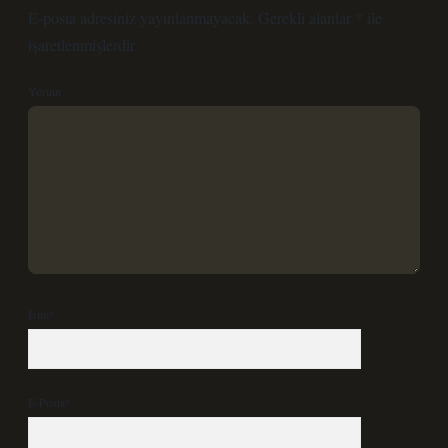
E-posta adresiniz yayınlanmayacak.
Gerekli alanlar
*
ile
işaretlenmişlerdir
Yorum
İsim*
E-Posta*