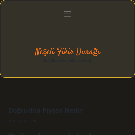
menüyü
Anasayfa
Gizlilik Politikası
Yasal Uyarı
aç
Hakkımızda
Neşeli Fikir Durağı
Hızlı hikayelerle gününü şenlendir!
Doğrudan Piyasa Nedir
Tarih: Nisan 26, 2025