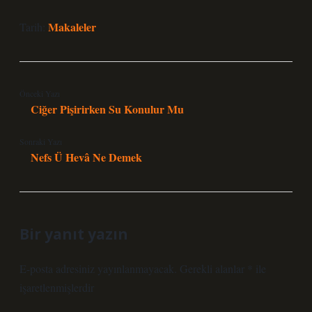
Makaleler
Tarih:
Önceki Yazı
Ciğer Pişirirken Su Konulur Mu
Sonraki Yazı
Nefs Ü Hevâ Ne Demek
Bir yanıt yazın
E-posta adresiniz yayınlanmayacak.
Gerekli alanlar
*
ile
işaretlenmişlerdir