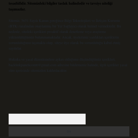
tesadüfidir. Sitemizdeki bilgiler taslak halindedir ve tavsiye niteliği
taşımazlar.
Sitemiz, 5651 Sayılı Kanun gereğince Bilgi Teknolojileri ve İletişim Kurumu
(BTK) tarafından onaylanmış bir Yer Sağlayıcı olarak hizmet vermektedir. Bu
nedenle, sitedeki içerikleri proaktif olarak denetleme veya araştırma
yükümlülüğümüz bulunmamaktadır. Ancak, üyelerimiz yazdıkları içeriklerin
sorumluluğunu taşımakta olup, siteye üye olarak bu sorumluluğu kabul etmiş
sayılırlar.
Hukuka ve yasal düzenlemelere aykırı olduğunu düşündüğünüz içerikleri,
backlinkpanelicomtr@gmail.com
adresine bildirmeniz halinde, ilgili içerikler yasal
süre içerisinde sitemizden kaldırılacaktır.
Arama