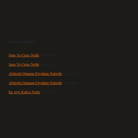
Son yorumlar
Juno Ve Ceres Nedir
için
admin
Juno Ve Ceres Nedir
için
Altan
Abdestli Olmanın Faydaları Nelerdir
için
admin
Abdestli Olmanın Faydaları Nelerdir
için
Alper
En Ağır Kahve Nedir
için
admin