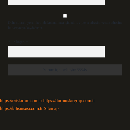
Daha sonraki yorumlarımda kullanılması için adım, e-posta adresim ve site adresim
bu tarayıcıya kaydedilsin.
7 + 8 kaçtır?
*
https://reisforum.com.tr
https://durmuslargrup.com.tr
https://kilisinsesi.com.tr
Sitemap