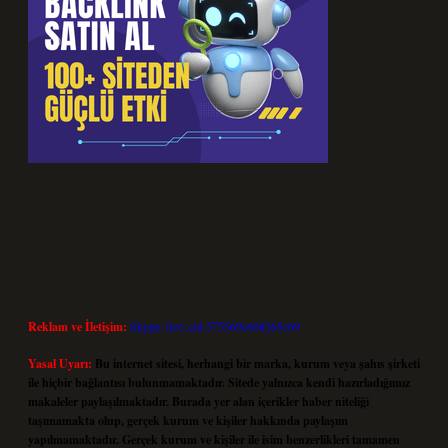
Reklam ve İletişim:
Skype: live:.cid.575569c608265c69
Yasal Uyarı:
Bu internet sitesi, herhangi bir marka, kurum veya şahıs şirketi
ile hiçbir bağlantısı bulunmamaktadır. Sitede yalnızca kendi hazırladığımız
makaleler paylaşılmaktadır. Burada yer alan içerikler haber niteliği
taşımamakta olup, gerçek kurum ve kişiler hakkında paylaşım
yapılmamaktadır. Gerçek kurum ve kişiler ile isim benzerlikleri tamamen