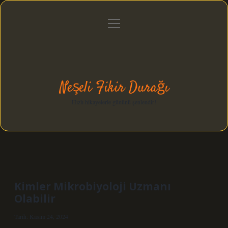
menüyü
Anasayfa
Gizlilik Politikası
Yasal Uyarı
aç
Hakkımızda
Neşeli Fikir Durağı
Hızlı hikayelerle gününü şenlendir!
Kimler Mikrobiyoloji Uzmanı
Olabilir
Tarih: Kasım 24, 2024