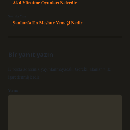
Akıl Yürütme Oyunları Nelerdir
Sonraki Yazı
Şanlıurfa En Meşhur Yemeği Nedir
Bir yanıt yazın
E-posta adresiniz yayınlanmayacak.
Gerekli alanlar
*
ile
işaretlenmişlerdir
Yorum