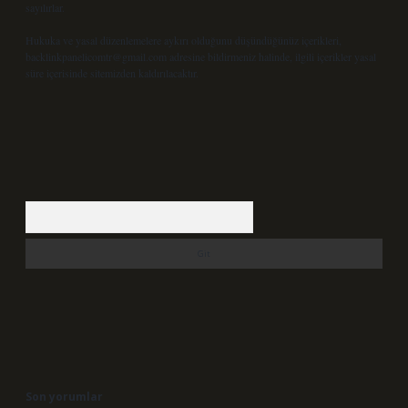
sayılırlar.
Hukuka ve yasal düzenlemelere aykırı olduğunu düşündüğünüz içerikleri,
backlinkpanelicomtr@gmail.com
adresine bildirmeniz halinde, ilgili içerikler yasal
süre içerisinde sitemizden kaldırılacaktır.
Arama
Son yorumlar