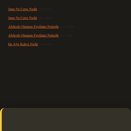
Juno Ve Ceres Nedir
için
admin
Juno Ve Ceres Nedir
için
Altan
Abdestli Olmanın Faydaları Nelerdir
için
admin
Abdestli Olmanın Faydaları Nelerdir
için
Alper
En Ağır Kahve Nedir
için
admin
bet güncel