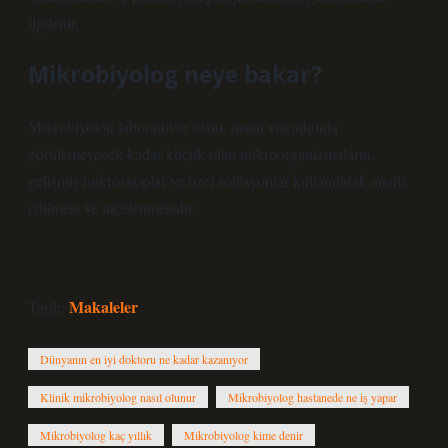
ilgilenir.
Mikrobiyolog neye bakar?
Mikrobiyoloji laboratuvar alanı, insan vücudunda
görülemeyecek kadar küçük olan mikroorganizmaların,
gelişmiş mikroskoplar ve özel solüsyonlar kullanılarak analiz
edilmesi ve incelenmesidir.
Makaleler
Tarih:
Dünyanın en iyi doktoru ne kadar kazanıyor
Klinik mikrobiyolog nasıl olunur
Mikrobiyolog hastanede ne iş yapar
Mikrobiyolog kaç yıllık
Mikrobiyolog kime denir