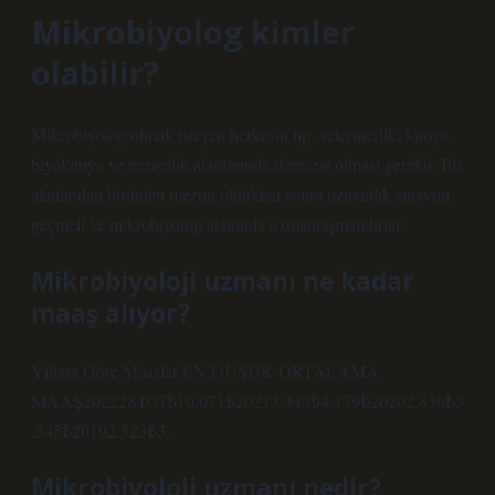
Mikrobiyolog kimler
olabilir?
Mikrobiyolog olmak isteyen herkesin tıp, veterinerlik, kimya,
biyokimya ve eczacılık alanlarında derecesi olması gerekir. Bu
alanlardan birinden mezun olduktan sonra uzmanlık sınavını
geçmeli ve mikrobiyoloji alanında uzmanlaşmalıdırlar.
Mikrobiyoloji uzmanı ne kadar
maaş alıyor?
Yıllara Göre Maaşlar EN DÜŞÜK ORTALAMA
MAAŞ202228.057₺10.071₺20213.343₺4.179₺20202.836₺3
.545₺20192.523₺3.
Mikrobiyoloji uzmanı nedir?