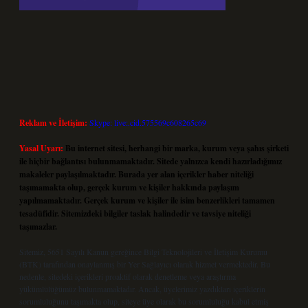
Reklam ve İletişim:
Skype: live:.cid.575569c608265c69
Yasal Uyarı:
Bu internet sitesi, herhangi bir marka, kurum veya şahıs şirketi
ile hiçbir bağlantısı bulunmamaktadır. Sitede yalnızca kendi hazırladığımız
makaleler paylaşılmaktadır. Burada yer alan içerikler haber niteliği
taşımamakta olup, gerçek kurum ve kişiler hakkında paylaşım
yapılmamaktadır. Gerçek kurum ve kişiler ile isim benzerlikleri tamamen
tesadüfidir. Sitemizdeki bilgiler taslak halindedir ve tavsiye niteliği
taşımazlar.
Sitemiz, 5651 Sayılı Kanun gereğince Bilgi Teknolojileri ve İletişim Kurumu
(BTK) tarafından onaylanmış bir Yer Sağlayıcı olarak hizmet vermektedir. Bu
nedenle, sitedeki içerikleri proaktif olarak denetleme veya araştırma
yükümlülüğümüz bulunmamaktadır. Ancak, üyelerimiz yazdıkları içeriklerin
sorumluluğunu taşımakta olup, siteye üye olarak bu sorumluluğu kabul etmiş