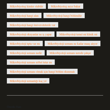
Mikrobiyolog kimler olabilir
Mikrobiyolog neye bakar
Mikrobiyoloji hangi alan
Mikrobiyoloji hangi bölümdür
Mikrobiyoloji hangi üniversitelerde var
Mikrobiyoloji okuyanlar ne iş yapar
Mikrobiyoloji temel mi klinik mi
Mikrobiyoloji tıpta var mı
Mikrobiyoloji uzmanı ne kadar maaş alıyor
Mikrobiyoloji uzmanı nedir
Mikrobiyoloji uzmanı nerede çalışır
Mikrobiyoloji uzmanı nöbet tutar mı
Mikrobiyoloji uzmanı olmak için hangi bölüm okunmalı
Mikrobiyoloji uzmanlığı kaç yıl
Önceki Yazı