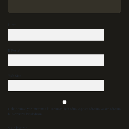
İsim*
E-Posta*
Web Sitesi
Daha sonraki yorumlarımda kullanılması için adım, e-posta adresim ve site adresim
bu tarayıcıya kaydedilsin.
5 + 3 kaçtır?
*