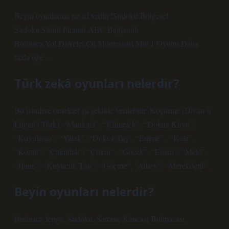
Beyin oyunlarına ne ad verilir?Sudoku.Bölgesel
Sudoku.Sihirli Piramit.ABC Bağlantılı
Bulmaca.Yol.Daireler.Çit.Montessori Mat 1 Oyunu.Daha
fazla öğe…
Türk zekâ oyunları nelerdir?
Bu isimlere örnekler şu şekilde verilebilir: Köçürme (Divan-ü
Lügati’t Türk), “Mankala”, “Kümelek”, “Dokuz Kuyu”,
“Kuyulama”, “Yalak”, “Dokuz Taş”, “Emme” , “Kale”,
“Kortik”, “Çakıldak”, “Çukur”, “Göcek”, “Emen”, “Mele”,
“Hane”, “Kuyucuk Taşı”, “Göçme”, “Altıev”, “Mereköçtü” .
Beyin oyunları nelerdir?
Bulmaca Jenga. Sudoku. Satranç Kancası Bulmacası.