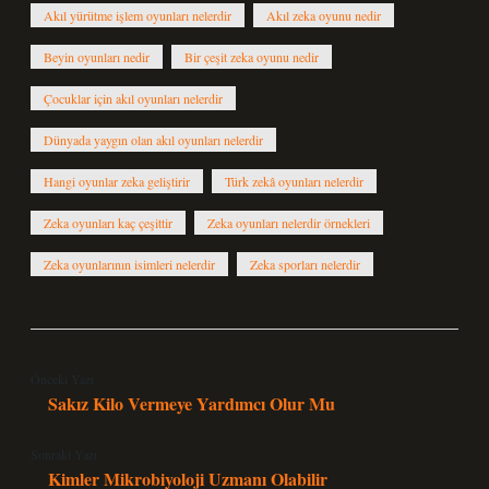
Akıl yürütme işlem oyunları nelerdir
Akıl zeka oyunu nedir
Beyin oyunları nedir
Bir çeşit zeka oyunu nedir
Çocuklar için akıl oyunları nelerdir
Dünyada yaygın olan akıl oyunları nelerdir
Hangi oyunlar zeka geliştirir
Türk zekâ oyunları nelerdir
Zeka oyunları kaç çeşittir
Zeka oyunları nelerdir örnekleri
Zeka oyunlarının isimleri nelerdir
Zeka sporları nelerdir
Önceki Yazı
Sakız Kilo Vermeye Yardımcı Olur Mu
Sonraki Yazı
Kimler Mikrobiyoloji Uzmanı Olabilir