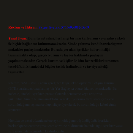
Reklam ve İletişim:
Skype: live:.cid.575569c608265c69
Yasal Uyarı:
Bu internet sitesi, herhangi bir marka, kurum veya şahıs şirketi
ile hiçbir bağlantısı bulunmamaktadır. Sitede yalnızca kendi hazırladığımız
makaleler paylaşılmaktadır. Burada yer alan içerikler haber niteliği
taşımamakta olup, gerçek kurum ve kişiler hakkında paylaşım
yapılmamaktadır. Gerçek kurum ve kişiler ile isim benzerlikleri tamamen
tesadüfidir. Sitemizdeki bilgiler taslak halindedir ve tavsiye niteliği
taşımazlar.
Sitemiz, 5651 Sayılı Kanun gereğince Bilgi Teknolojileri ve İletişim Kurumu
(BTK) tarafından onaylanmış bir Yer Sağlayıcı olarak hizmet vermektedir. Bu
nedenle, sitedeki içerikleri proaktif olarak denetleme veya araştırma
yükümlülüğümüz bulunmamaktadır. Ancak, üyelerimiz yazdıkları içeriklerin
sorumluluğunu taşımakta olup, siteye üye olarak bu sorumluluğu kabul etmiş
sayılırlar.
Hukuka ve yasal düzenlemelere aykırı olduğunu düşündüğünüz içerikleri,
backlinkpanelicomtr@gmail.com
adresine bildirmeniz halinde, ilgili içerikler yasal
süre içerisinde sitemizden kaldırılacaktır.