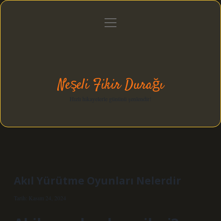
menüyü
Anasayfa
Gizlilik Politikası
Yasal Uyarı
aç
Hakkımızda
Neşeli Fikir Durağı
Hızlı hikayelerle gününü şenlendir!
Akıl Yürütme Oyunları Nelerdir
Tarih: Kasım 24, 2024