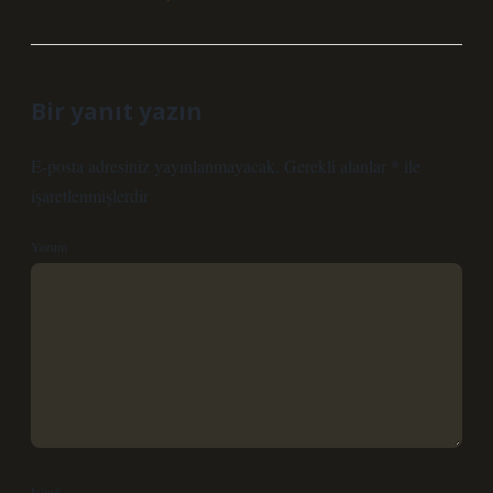
Bir yanıt yazın
E-posta adresiniz yayınlanmayacak.
Gerekli alanlar
*
ile
işaretlenmişlerdir
Yorum
İsim*