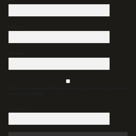
E-Posta*
Web Sitesi
Daha sonraki yorumlarımda kullanılması için adım, e-posta adresim ve site adresim
bu tarayıcıya kaydedilsin.
10 - 4 kaçtır?
*