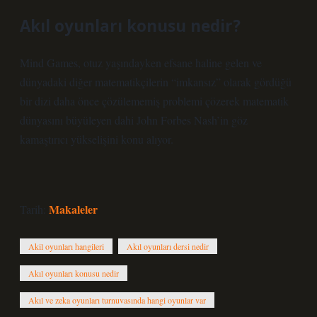
Akıl oyunları konusu nedir?
Mind Games, otuz yaşındayken efsane haline gelen ve
dünyadaki diğer matematikçilerin “imkansız” olarak gördüğü
bir dizi daha önce çözülememiş problemi çözerek matematik
dünyasını büyüleyen dahi John Forbes Nash’in göz
kamaştırıcı yükselişini konu alıyor.
Makaleler
Tarih:
Akil oyunları hangileri
Akıl oyunları dersi nedir
Akıl oyunları konusu nedir
Akıl ve zeka oyunları turnuvasında hangi oyunlar var