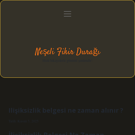
menüyü
Anasayfa
Gizlilik Politikası
Yasal Uyarı
aç
Hakkımızda
Neşeli Fikir Durağı
Hızlı hikayelerle gününü şenlendir!
Ilişiksizlik belgesi ne zaman alınır ?
Tarih: Kasım 5, 2025