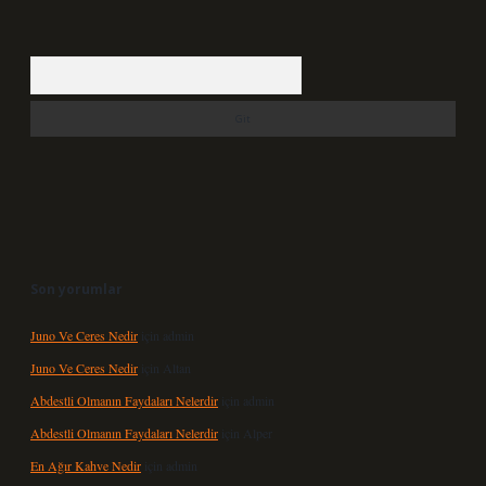
Arama
Son yorumlar
Juno Ve Ceres Nedir
için
admin
Juno Ve Ceres Nedir
için
Altan
Abdestli Olmanın Faydaları Nelerdir
için
admin
Abdestli Olmanın Faydaları Nelerdir
için
Alper
En Ağır Kahve Nedir
için
admin