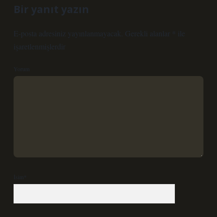
Bir yanıt yazın
E-posta adresiniz yayınlanmayacak.
Gerekli alanlar
*
ile
işaretlenmişlerdir
Yorum
İsim*