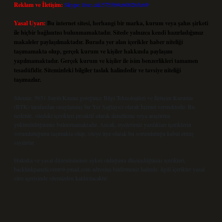
Reklam ve İletişim:
Skype: live:.cid.575569c608265c69
Yasal Uyarı:
Bu internet sitesi, herhangi bir marka, kurum veya şahıs şirketi
ile hiçbir bağlantısı bulunmamaktadır. Sitede yalnızca kendi hazırladığımız
makaleler paylaşılmaktadır. Burada yer alan içerikler haber niteliği
taşımamakta olup, gerçek kurum ve kişiler hakkında paylaşım
yapılmamaktadır. Gerçek kurum ve kişiler ile isim benzerlikleri tamamen
tesadüfidir. Sitemizdeki bilgiler taslak halindedir ve tavsiye niteliği
taşımazlar.
Sitemiz, 5651 Sayılı Kanun gereğince Bilgi Teknolojileri ve İletişim Kurumu
(BTK) tarafından onaylanmış bir Yer Sağlayıcı olarak hizmet vermektedir. Bu
nedenle, sitedeki içerikleri proaktif olarak denetleme veya araştırma
yükümlülüğümüz bulunmamaktadır. Ancak, üyelerimiz yazdıkları içeriklerin
sorumluluğunu taşımakta olup, siteye üye olarak bu sorumluluğu kabul etmiş
sayılırlar.
Hukuka ve yasal düzenlemelere aykırı olduğunu düşündüğünüz içerikleri,
backlinkpanelicomtr@gmail.com
adresine bildirmeniz halinde, ilgili içerikler yasal
süre içerisinde sitemizden kaldırılacaktır.