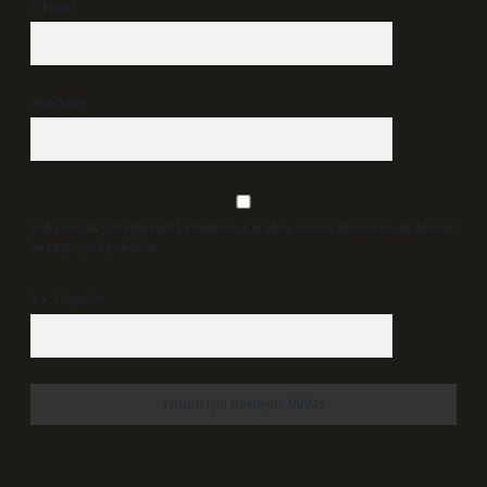
E-Posta*
Web Sitesi
Daha sonraki yorumlarımda kullanılması için adım, e-posta adresim ve site adresim
bu tarayıcıya kaydedilsin.
5 + 3 kaçtır?
*