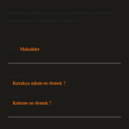
Bu sorular, toplumsal yapıyı ve gücü daha iyi anlamamıza
yardımcı olacak tartışmaları başlatabilir.
Makaleler
Tarih:
Önceki Yazı
Kazakça aşkım ne demek ?
Sonraki Yazı
Kekeme ne demek ?