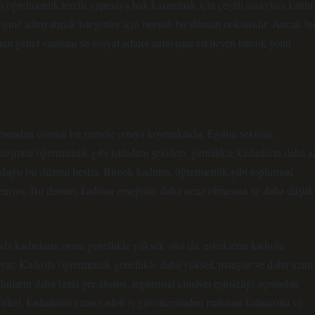
 öğretmenlik tercih yapmaya hak kazanmak için çeşitli sınavlara katılır
eğine adım atmak isteyenler için önemli bir dönüm noktasıdır. Ancak b
un genel yapısını ve sosyal adalet anlayışını etkileyen birçok yönü
açısından önemli bir mesele ortaya koymaktadır. Eğitim sektörü,
özleşmeli öğretmenlik gibi istihdam şekilleri, genellikle kadınların daha a
uğu bir düzeni besler. Birçok kadının, öğretmenlik gibi toplumsal
kleniyor. Bu durum, kadının emeğinin daha ucuz olmasına ve daha düşük
a kadınların oranı genellikle yüksek olsa da, erkeklerin kadrolu
de var. Kadrolu öğretmenlik genellikle daha yüksek maaşlar ve daha uzun
nların daha fazla yer alması, toplumsal cinsiyet eşitsizliği açısından
türleri, kadınların uzun vadeli iş güvencesinden mahrum kalmasına ve