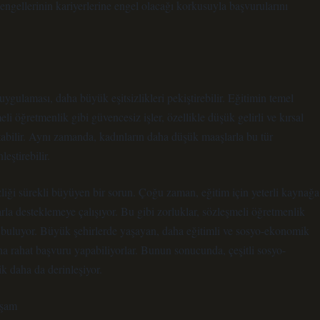
 engellerinin kariyerlerine engel olacağı korkusuyla başvurularını
ygulaması, daha büyük eşitsizlikleri pekiştirebilir. Eğitimin temel
li öğretmenlik gibi güvencesiz işler, özellikle düşük gelirli ve kırsal
ratabilir. Aynı zamanda, kadınların daha düşük maaşlarla bu tür
eştirebilir.
sizliği sürekli büyüyen bir sorun. Çoğu zaman, eğitim için yeterli kaynağa
arla desteklemeye çalışıyor. Bu gibi zorluklar, sözleşmeli öğretmenlik
 buluyor. Büyük şehirlerde yaşayan, daha eğitimli ve sosyo-ekonomik
aha rahat başvuru yapabiliyorlar. Bunun sonucunda, çeşitli sosyo-
ik daha da derinleşiyor.
aşam