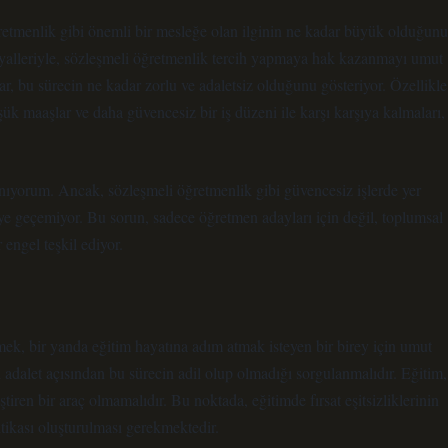
ğretmenlik gibi önemli bir mesleğe olan ilginin ne kadar büyük olduğunu
yalleriyle, sözleşmeli öğretmenlik tercih yapmaya hak kazanmayı umut
, bu sürecin ne kadar zorlu ve adaletsiz olduğunu gösteriyor. Özellikle
şük maaşlar ve daha güvencesiz bir iş düzeni ile karşı karşıya kalmaları,
nanıyorum. Ancak, sözleşmeli öğretmenlik gibi güvencesiz işlerde yer
eye geçemiyor. Bu sorun, sadece öğretmen adayları için değil, toplumsal
r engel teşkil ediyor.
k, bir yanda eğitim hayatına adım atmak isteyen bir birey için umut
yal adalet açısından bu sürecin adil olup olmadığı sorgulanmalıdır. Eğitim,
leştiren bir araç olmamalıdır. Bu noktada, eğitimde fırsat eşitsizliklerinin
itikası oluşturulması gerekmektedir.