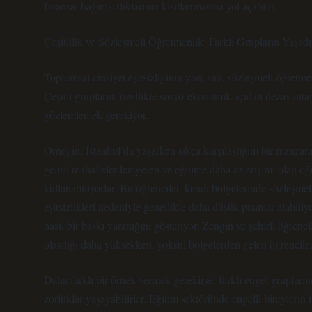
finansal bağımsızlıklarının kısıtlanmasına yol açabilir.
Çeşitlilik ve Sözleşmeli Öğretmenlik: Farklı Grupların Yaşadı
Toplumsal cinsiyet eşitsizliğinin yanı sıra, sözleşmeli öğretme
Çeşitli grupların, özellikle sosyo-ekonomik açıdan dezavantaj
gözlemlemek gerekiyor.
Örneğin, İstanbul’da yaşarken sıkça karşılaştığım bir manzara, 
gelirli mahallelerden gelen ve eğitime daha az erişimi olan öğre
kullanabiliyorlar. Bu öğrenciler, kendi bölgelerinde sözleşmel
eşitsizlikleri nedeniyle genellikle daha düşük puanlar alabiliy
nasıl bir baskı yarattığını gösteriyor. Zengin ve şehirli öğre
olasılığı daha yüksekken, yoksul bölgelerden gelen öğrenciler i
Daha farklı bir örnek vermek gerekirse, farklı engel grupları
zorluklar yaşayabilirler. Eğitim sektöründe engelli bireylerin