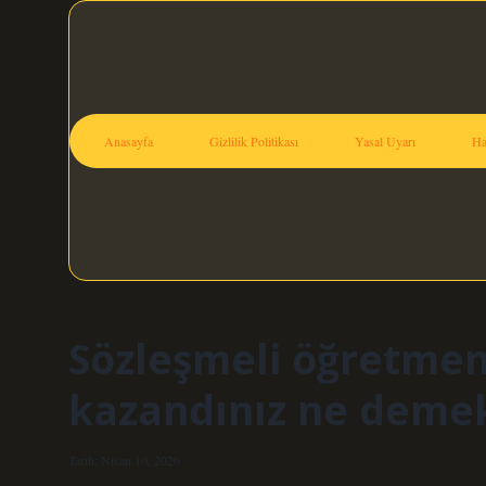
Anasayfa
Gizlilik Politikası
Yasal Uyarı
Ha
Sözleşmeli öğretmen
kazandınız ne demek
Tarih: Nisan 10, 2026