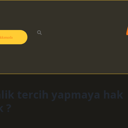
kkımızda
lik tercih yapmaya hak
 ?