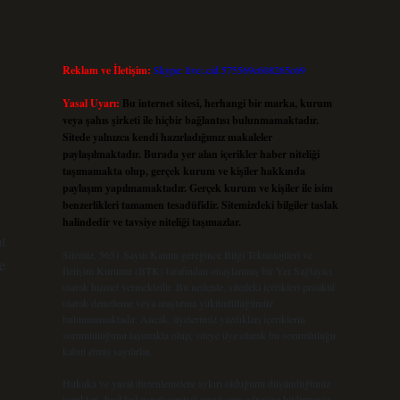
Reklam ve İletişim:
Skype: live:.cid.575569c608265c69
Yasal Uyarı:
Bu internet sitesi, herhangi bir marka, kurum
veya şahıs şirketi ile hiçbir bağlantısı bulunmamaktadır.
Sitede yalnızca kendi hazırladığımız makaleler
paylaşılmaktadır. Burada yer alan içerikler haber niteliği
taşımamakta olup, gerçek kurum ve kişiler hakkında
paylaşım yapılmamaktadır. Gerçek kurum ve kişiler ile isim
benzerlikleri tamamen tesadüfidir. Sitemizdeki bilgiler taslak
halindedir ve tavsiye niteliği taşımazlar.
t
Sitemiz, 5651 Sayılı Kanun gereğince Bilgi Teknolojileri ve
e
İletişim Kurumu (BTK) tarafından onaylanmış bir Yer Sağlayıcı
olarak hizmet vermektedir. Bu nedenle, sitedeki içerikleri proaktif
olarak denetleme veya araştırma yükümlülüğümüz
bulunmamaktadır. Ancak, üyelerimiz yazdıkları içeriklerin
sorumluluğunu taşımakta olup, siteye üye olarak bu sorumluluğu
kabul etmiş sayılırlar.
Hukuka ve yasal düzenlemelere aykırı olduğunu düşündüğünüz
içerikleri,
backlinkpanelicomtr@gmail.com
adresine bildirmeniz