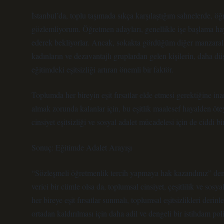
İstanbul’da, toplu taşımada sıkça karşılaştığım sahnelerde, ö
gözlemliyorum. Öğretmen adayları, genellikle işe başlama ha
ederek bekliyorlar. Ancak, sokakta gördüğüm diğer manzaralar
kadınların ve dezavantajlı gruplardan gelen kişilerin, daha dü
eğitimdeki eşitsizliği artıran önemli bir faktör.
Toplumda her bireyin eşit fırsatlar elde etmesi gerektiğine i
almak zorunda kalanlar için, bu eşitlik maalesef hayalden öt
cinsiyet eşitsizliği ve sosyal adalet mücadelesi için de ciddi bi
Sonuç: Eğitimde Adalet Arayışı
“Sözleşmeli öğretmenlik tercih yapmaya hak kazandınız” deme
verici bir cümle olsa da, toplumsal cinsiyet, çeşitlilik ve sos
her bireye eşit fırsatlar sunmalı, toplumsal eşitsizlikleri derin
ortadan kaldırılması için daha adil ve dengeli bir istihdam pol