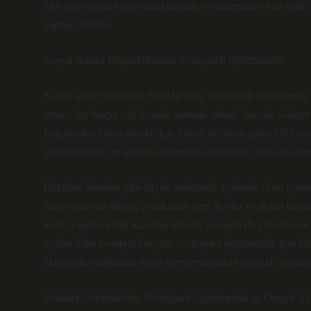
gibi pozisyonlara başvurduklarında, eğitimlerinin ya da fiziki
yapmayabilirler.
Sosyal Adalet Perspektifinden Sözleşmeli Öğretmenlik
Sosyal adalet açısından bakıldığında, sözleşmeli öğretmenlik u
amacı, her bireye eşit fırsatlar sunmak olmalı. Ancak, sözleşme
bölgelerden gelen adaylar için büyük bir fırsat eşitsizliği ya
pozisyonlarda yer alması, toplumsal adaletsizliği daha da derinl
Özellikle İstanbul gibi büyük şehirlerde, eğitimde fırsat eşit
sahip olmayan aileler, çocuklarını özel dersler ve ekstra kursl
tercih yapmaya hak kazanan adaylar arasında da yansımasını
açıdan daha avantajlı bireyler, sözleşmeli öğretmenlik için d
ekonomik sınıflardan gelen bireyler arasında eğitimde eşitsizl
Sokakta Gördüklerim: Sözleşmeli Öğretmenlik ve Gerçek Y