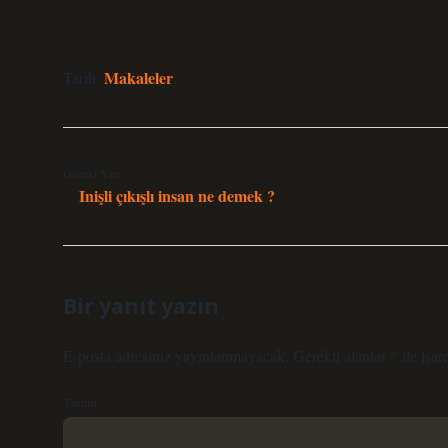
Makaleler
Tarih:
Önceki Yazı
Inişli çıkışlı insan ne demek ?
Bir yanıt yazın
E-posta adresiniz yayınlanmayacak.
Gerekli alanlar
*
ile işar
Yorum