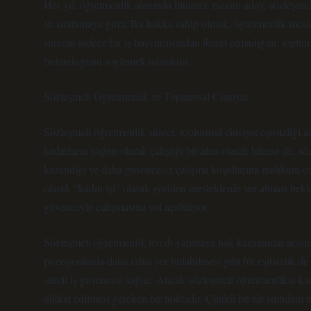
Her yıl, öğretmenlik alanında binlerce mezun aday, sözleşmeli
ve sıralamaya girer. Bu hakka sahip olmak, öğretmenlik mesl
sürecin sadece bir iş başvurusundan ibaret olmadığını, toplum
bulunduğunu söylemek mümkün.
Sözleşmeli Öğretmenlik ve Toplumsal Cinsiyet
Sözleşmeli öğretmenlik süreci, toplumsal cinsiyet eşitsizliği 
kadınların yoğun olarak çalıştığı bir alan olarak bilinse de, s
kazandığı ve daha güvencesiz çalışma koşullarına mahkûm old
olarak “kadın işi” olarak görülen mesleklerde yer alması be
güvenceyle çalışmasına yol açabiliyor.
Sözleşmeli öğretmenlik tercih yapmaya hak kazananlar arasınd
pozisyonlarda daha rahat yer bulabilmesi gibi bir eşitsizlik 
süreli iş güvencesi sağlar. Ancak sözleşmeli öğretmenlikte kadı
dikkat edilmesi gereken bir noktadır. Çünkü bu tür istihdam 