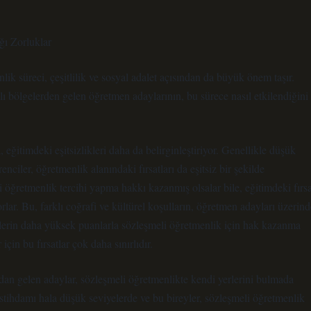
ğı Zorluklar
nlik süreci, çeşitlilik ve sosyal adalet açısından da büyük önem taşır.
lı bölgelerden gelen öğretmen adaylarının, bu sürece nasıl etkilendiğini
eğitimdeki eşitsizlikleri daha da belirginleştiriyor. Genellikle düşük
nciler, öğretmenlik alanındaki fırsatları da eşitsiz bir şekilde
i öğretmenlik tercihi yapma hakkı kazanmış olsalar bile, eğitimdeki fırsa
orlar. Bu, farklı coğrafi ve kültürel koşulların, öğretmen adayları üzerind
ncilerin daha yüksek puanlarla sözleşmeli öğretmenlik için hak kazanma
çin bu fırsatlar çok daha sınırlıdır.
ndan gelen adaylar, sözleşmeli öğretmenlikte kendi yerlerini bulmada
 istihdamı hala düşük seviyelerde ve bu bireyler, sözleşmeli öğretmenlik