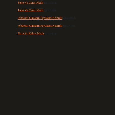
Juno Ve Ceres Nedir
için
admin
Juno Ve Ceres Nedir
için
Altan
Abdestli Olmanın Faydaları Nelerdir
için
admin
Abdestli Olmanın Faydaları Nelerdir
için
Alper
En Ağır Kahve Nedir
için
admin