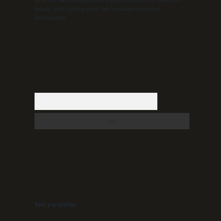
halinde, ilgili içerikler yasal süre içerisinde sitemizden
kaldırılacaktır.
Arama
Son yorumlar