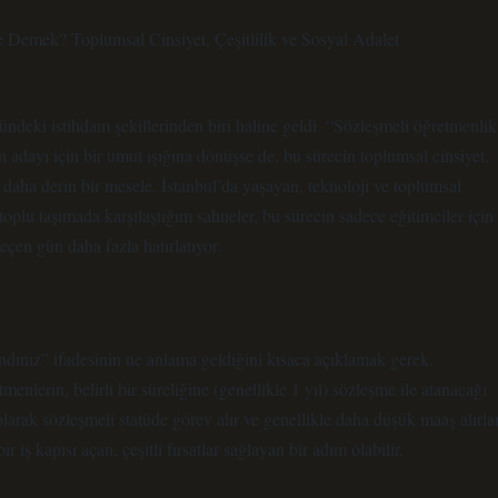
Demek? Toplumsal Cinsiyet, Çeşitlilik ve Sosyal Adalet
ündeki istihdam şekillerinden biri haline geldi. “Sözleşmeli öğretmenlik
adayı için bir umut ışığına dönüşse de, bu sürecin toplumsal cinsiyet,
ok daha derin bir mesele. İstanbul’da yaşayan, teknoloji ve toplumsal
toplu taşımada karşılaştığım sahneler, bu sürecin sadece eğitimciler için
çen gün daha fazla hatırlatıyor.
dınız” ifadesinin ne anlama geldiğini kısaca açıklamak gerek.
nlerin, belirli bir süreliğine (genellikle 1 yıl) sözleşme ile atanacağı
larak sözleşmeli statüde görev alır ve genellikle daha düşük maaş alırlar
 iş kapısı açan, çeşitli fırsatlar sağlayan bir adım olabilir.