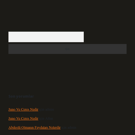
Arama
Son yorumlar
Juno Ve Ceres Nedir
için
admin
Juno Ve Ceres Nedir
için
Altan
Abdestli Olmanın Faydaları Nelerdir
için
admin