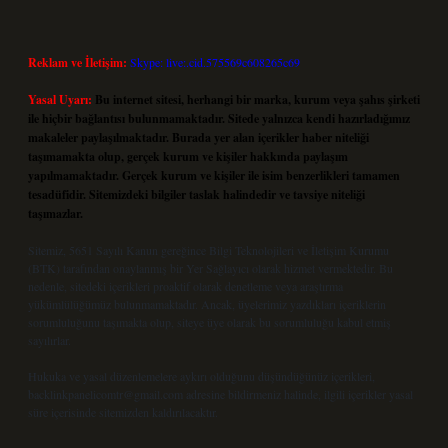
Reklam ve İletişim:
Skype: live:.cid.575569c608265c69
Yasal Uyarı:
Bu internet sitesi, herhangi bir marka, kurum veya şahıs şirketi
ile hiçbir bağlantısı bulunmamaktadır. Sitede yalnızca kendi hazırladığımız
makaleler paylaşılmaktadır. Burada yer alan içerikler haber niteliği
taşımamakta olup, gerçek kurum ve kişiler hakkında paylaşım
yapılmamaktadır. Gerçek kurum ve kişiler ile isim benzerlikleri tamamen
tesadüfidir. Sitemizdeki bilgiler taslak halindedir ve tavsiye niteliği
taşımazlar.
Sitemiz, 5651 Sayılı Kanun gereğince Bilgi Teknolojileri ve İletişim Kurumu
(BTK) tarafından onaylanmış bir Yer Sağlayıcı olarak hizmet vermektedir. Bu
nedenle, sitedeki içerikleri proaktif olarak denetleme veya araştırma
yükümlülüğümüz bulunmamaktadır. Ancak, üyelerimiz yazdıkları içeriklerin
sorumluluğunu taşımakta olup, siteye üye olarak bu sorumluluğu kabul etmiş
sayılırlar.
Hukuka ve yasal düzenlemelere aykırı olduğunu düşündüğünüz içerikleri,
backlinkpanelicomtr@gmail.com
adresine bildirmeniz halinde, ilgili içerikler yasal
süre içerisinde sitemizden kaldırılacaktır.