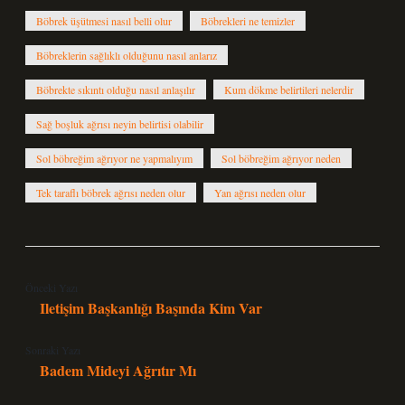
Böbrek üşütmesi nasıl belli olur
Böbrekleri ne temizler
Böbreklerin sağlıklı olduğunu nasıl anlarız
Böbrekte sıkıntı olduğu nasıl anlaşılır
Kum dökme belirtileri nelerdir
Sağ boşluk ağrısı neyin belirtisi olabilir
Sol böbreğim ağrıyor ne yapmalıyım
Sol böbreğim ağrıyor neden
Tek taraflı böbrek ağrısı neden olur
Yan ağrısı neden olur
Önceki Yazı
Iletişim Başkanlığı Başında Kim Var
Sonraki Yazı
Badem Mideyi Ağrıtır Mı