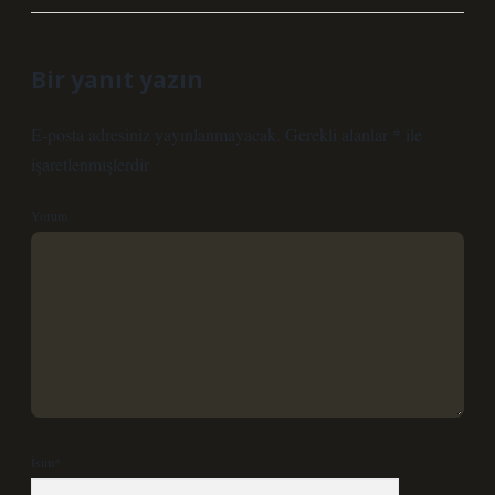
Bir yanıt yazın
E-posta adresiniz yayınlanmayacak.
Gerekli alanlar
*
ile
işaretlenmişlerdir
Yorum
İsim*