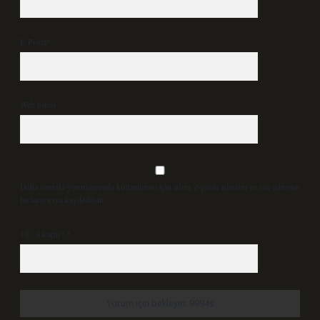
E-Posta*
Web Sitesi
Daha sonraki yorumlarımda kullanılması için adım, e-posta adresim ve site adresim
bu tarayıcıya kaydedilsin.
10 - 4 kaçtır?
*