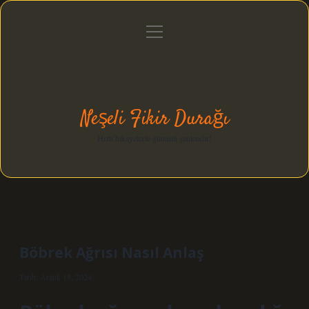
menüyü
Anasayfa
Gizlilik Politikası
Yasal Uyarı
aç
Hakkımızda
Neşeli Fikir Durağı
Hızlı hikayelerle gününü şenlendir!
Böbrek Ağrısı Nasıl Anlaş
Tarih: Aralık 18, 2024