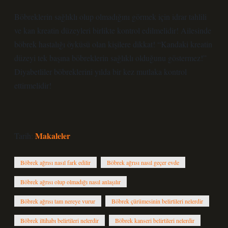
Böbreklerin sağlıklı olup olmadığını görmek için idrar tahlili
ve kan kreatin düzeyleri birlikte kontrol edilmelidir! Ailesinde
böbrek hastalığı öyküsü olan kişilere dikkat! “Kandaki kreatin
düzeyi tek başına böbreklerin sağlıklı olduğunu göstermez!”
Diyabetliler böbreklerini yılda bir kez mutlaka kontrol
ettirmelidir!
Makaleler
Tarih:
Böbrek ağrısı nasıl fark edilir
Böbrek ağrısı nasıl geçer evde
Böbrek ağrısı olup olmadığı nasıl anlaşılır
Böbrek ağrısı tam nereye vurur
Böbrek çürümesinin belirtileri nelerdir
Böbrek iltihabı belirtileri nelerdir
Böbrek kanseri belirtileri nelerdir