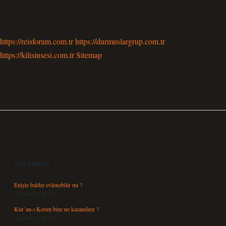
https://reisforum.com.tr
https://durmuslargrup.com.tr
https://kilisinsesi.com.tr
Sitemap
Sidebar
Son Yazılar
Enişte baldız evlenebilir mi ?
Ağustos 6, 2026
Kur’an-ı Kerim bize ne kazandırır ?
Ağustos 6, 2026