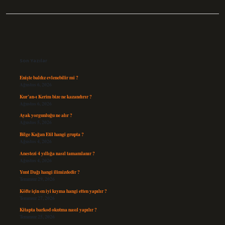
Sidebar
Son Yazılar
Enişte baldız evlenebilir mi ?
Ağustos 6, 2026
Kur’an-ı Kerim bize ne kazandırır ?
Ağustos 6, 2026
Ayak yorgunluğu ne alır ?
Ağustos 5, 2026
Bilge Kağan Etil hangi grupta ?
Ağustos 4, 2026
Anestezi 4 yıllığa nasıl tamamlanır ?
Ağustos 4, 2026
Yunt Dağı hangi ilimizdedir ?
Temmuz 29, 2026
Köfte için en iyi kıyma hangi etten yapılır ?
Temmuz 27, 2026
Kitapta barkod okutma nasıl yapılır ?
Temmuz 25, 2026