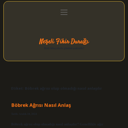
menüyü
Anasayfa
Gizlilik Politikası
Yasal Uyarı
aç
Hakkımızda
Neşeli Fikir Durağı
Hızlı hikayelerle gününü şenlendir!
Etiket:
Böbrek ağrısı olup olmadığı nasıl anlaşılır
Böbrek Ağrısı Nasıl Anlaş
Tarih: Aralık 18, 2024
Böbrek ağrısı olup olmadığı nasıl anlaşılır? Genellikle ağır