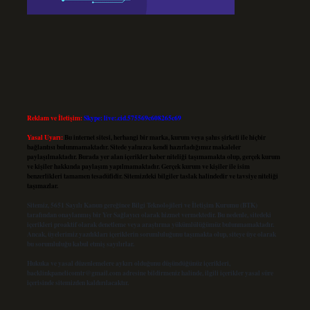
Reklam ve İletişim:
Skype: live:.cid.575569c608265c69
Yasal Uyarı:
Bu internet sitesi, herhangi bir marka, kurum veya şahıs şirketi ile hiçbir
bağlantısı bulunmamaktadır. Sitede yalnızca kendi hazırladığımız makaleler
paylaşılmaktadır. Burada yer alan içerikler haber niteliği taşımamakta olup, gerçek kurum
ve kişiler hakkında paylaşım yapılmamaktadır. Gerçek kurum ve kişiler ile isim
benzerlikleri tamamen tesadüfidir. Sitemizdeki bilgiler taslak halindedir ve tavsiye niteliği
taşımazlar.
Sitemiz, 5651 Sayılı Kanun gereğince Bilgi Teknolojileri ve İletişim Kurumu (BTK)
tarafından onaylanmış bir Yer Sağlayıcı olarak hizmet vermektedir. Bu nedenle, sitedeki
içerikleri proaktif olarak denetleme veya araştırma yükümlülüğümüz bulunmamaktadır.
Ancak, üyelerimiz yazdıkları içeriklerin sorumluluğunu taşımakta olup, siteye üye olarak
bu sorumluluğu kabul etmiş sayılırlar.
Hukuka ve yasal düzenlemelere aykırı olduğunu düşündüğünüz içerikleri,
backlinkpanelicomtr@gmail.com
adresine bildirmeniz halinde, ilgili içerikler yasal süre
içerisinde sitemizden kaldırılacaktır.