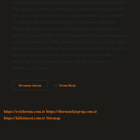
kaldırma veya travmadan sonra oluşan sırttaki kas ağrısı genellikle
daha aşağıda hissedilir. Böbrek ağrısı kaburgaların hemen altında,
sırt ağrısından daha yukarıda ve aşağıda hissedilir. Ağrı keskindir
ve nedene bağlı olarak kasık veya karın bölgesine yayılabilir.
Böbrek ağrısı tam nereye vurur? Böbrek ağrısı nerede oluşur?
Böbrek ağrısı genellikle sırtta (kaburgaların altında, omurganın sağ
veya sol tarafında) hissedilir. Yanlar, üst karın veya kasık gibi diğer
bölgelere yayılabilir. Böbrek taşlarında ağrı genellikle sırtta, yanda,
alt karın veya kasıkta oluşur. Böbrek ağrısı nasıl fark edilir?
Böbrek ağrısı; Sırtta ortaya çıkabileceği gibi vücudun yan
taraflarına, alt karına…
Böbrek
Devamını okuyun
Yorum Bırak
Ağrısı
Nasıl
Anlaş
https://reisforum.com.tr
https://durmuslargrup.com.tr
https://kilisinsesi.com.tr
Sitemap