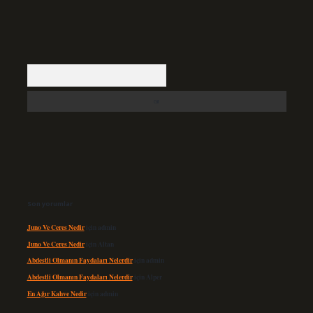
Arama
Son yorumlar
Juno Ve Ceres Nedir
için
admin
Juno Ve Ceres Nedir
için
Altan
Abdestli Olmanın Faydaları Nelerdir
için
admin
Abdestli Olmanın Faydaları Nelerdir
için
Alper
En Ağır Kahve Nedir
için
admin