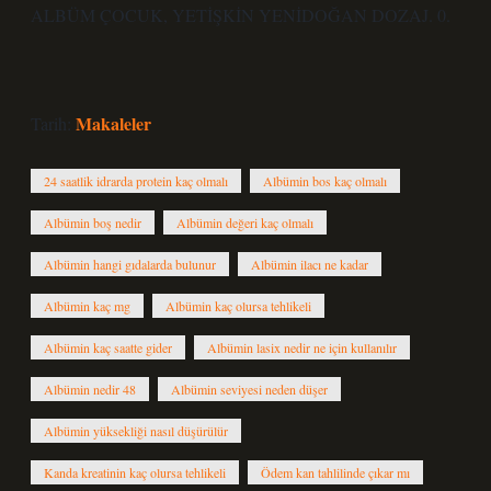
ALBÜM ÇOCUK, YETİŞKİN YENİDOĞAN DOZAJ. 0.
Makaleler
Tarih:
24 saatlik idrarda protein kaç olmalı
Albümin bos kaç olmalı
Albümin boş nedir
Albümin değeri kaç olmalı
Albümin hangi gıdalarda bulunur
Albümin ilacı ne kadar
Albümin kaç mg
Albümin kaç olursa tehlikeli
Albümin kaç saatte gider
Albümin lasix nedir ne için kullanılır
Albümin nedir 48
Albümin seviyesi neden düşer
Albümin yüksekliği nasıl düşürülür
Kanda kreatinin kaç olursa tehlikeli
Ödem kan tahlilinde çıkar mı