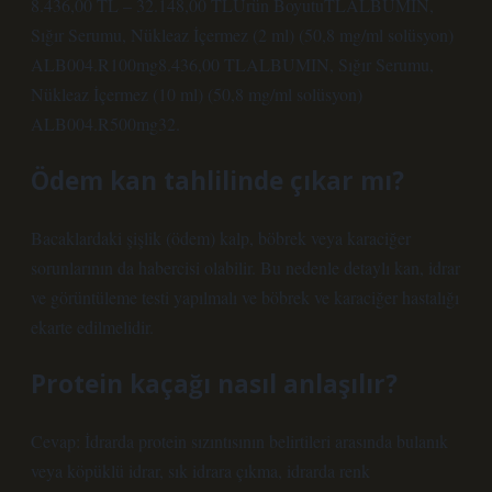
8.436,00 TL – 32.148,00 TLÜrün BoyutuTLALBUMIN,
Sığır Serumu, Nükleaz İçermez (2 ml) (50,8 mg/ml solüsyon)
ALB004.R100mg8.436,00 TLALBUMIN, Sığır Serumu,
Nükleaz İçermez (10 ml) (50,8 mg/ml solüsyon)
ALB004.R500mg32.
Ödem kan tahlilinde çıkar mı?
Bacaklardaki şişlik (ödem) kalp, böbrek veya karaciğer
sorunlarının da habercisi olabilir. Bu nedenle detaylı kan, idrar
ve görüntüleme testi yapılmalı ve böbrek ve karaciğer hastalığı
ekarte edilmelidir.
Protein kaçağı nasıl anlaşılır?
Cevap: İdrarda protein sızıntısının belirtileri arasında bulanık
veya köpüklü idrar, sık idrara çıkma, idrarda renk