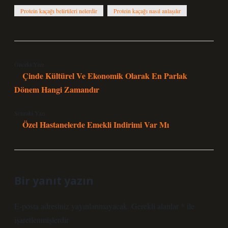
Protein kaçağı belirtileri nelerdir
Protein kaçağı nasıl anlaşılır
Önceki Yazı
Çinde Kültürel Ve Ekonomik Olarak En Parlak
Dönem Hangi Zamandır
Sonraki Yazı
Özel Hastanelerde Emekli Indirimi Var Mı
Bir yanıt yazın
E-posta adresiniz yayınlanmayacak.
Gerekli alanlar
*
ile
işaretlenmişlerdir