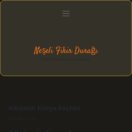
menüyü
Anasayfa
Gizlilik Politikası
Yasal Uyarı
aç
Hakkımızda
Neşeli Fikir Durağı
Hızlı hikayelerle gününü şenlendir!
Albümin Kiloya Kaçtan
Tarih: Ekim 19, 2024