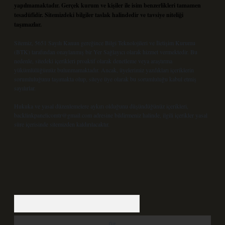
yapılmamaktadır. Gerçek kurum ve kişiler ile isim benzerlikleri tamamen
tesadüfidir. Sitemizdeki bilgiler taslak halindedir ve tavsiye niteliği
taşımazlar.
Sitemiz, 5651 Sayılı Kanun gereğince Bilgi Teknolojileri ve İletişim Kurumu
(BTK) tarafından onaylanmış bir Yer Sağlayıcı olarak hizmet vermektedir. Bu
nedenle, sitedeki içerikleri proaktif olarak denetleme veya araştırma
yükümlülüğümüz bulunmamaktadır. Ancak, üyelerimiz yazdıkları içeriklerin
sorumluluğunu taşımakta olup, siteye üye olarak bu sorumluluğu kabul etmiş
sayılırlar.
Hukuka ve yasal düzenlemelere aykırı olduğunu düşündüğünüz içerikleri,
backlinkpanelicomtr@gmail.com
adresine bildirmeniz halinde, ilgili içerikler yasal
süre içerisinde sitemizden kaldırılacaktır.
Arama