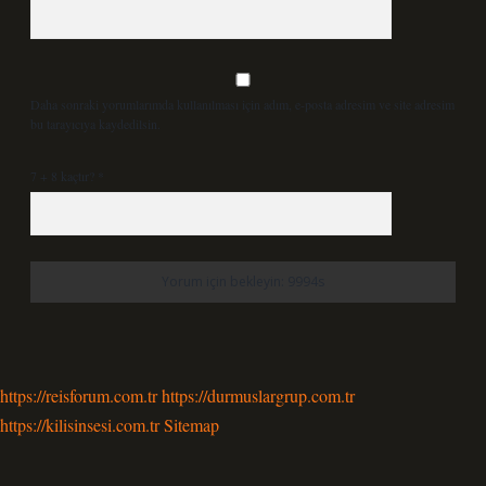
Daha sonraki yorumlarımda kullanılması için adım, e-posta adresim ve site adresim
bu tarayıcıya kaydedilsin.
7 + 8 kaçtır?
*
https://reisforum.com.tr
https://durmuslargrup.com.tr
https://kilisinsesi.com.tr
Sitemap