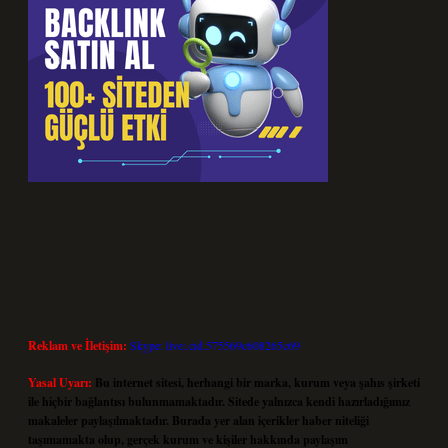
Reklam ve İletişim:
Skype: live:.cid.575569c608265c69
Yasal Uyarı:
Bu internet sitesi, herhangi bir marka, kurum veya şahıs şirketi
ile hiçbir bağlantısı bulunmamaktadır. Sitede yalnızca kendi hazırladığımız
makaleler paylaşılmaktadır. Burada yer alan içerikler haber niteliği
taşımamakta olup, gerçek kurum ve kişiler hakkında paylaşım