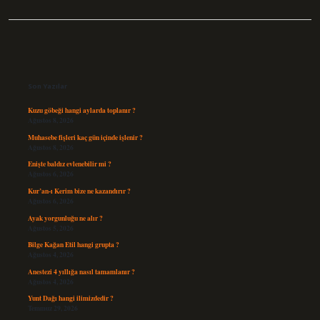
Sidebar
Son Yazılar
Kuzu göbeği hangi aylarda toplanır ?
Ağustos 8, 2026
Muhasebe fişleri kaç gün içinde işlenir ?
Ağustos 8, 2026
Enişte baldız evlenebilir mi ?
Ağustos 6, 2026
Kur’an-ı Kerim bize ne kazandırır ?
Ağustos 6, 2026
Ayak yorgunluğu ne alır ?
Ağustos 5, 2026
Bilge Kağan Etil hangi grupta ?
Ağustos 4, 2026
Anestezi 4 yıllığa nasıl tamamlanır ?
Ağustos 4, 2026
Yunt Dağı hangi ilimizdedir ?
Temmuz 29, 2026