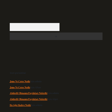
Arama
Son yorumlar
Juno Ve Ceres Nedir
için
admin
Juno Ve Ceres Nedir
için
Altan
Abdestli Olmanın Faydaları Nelerdir
için
admin
Abdestli Olmanın Faydaları Nelerdir
için
Alper
En Ağır Kahve Nedir
için
admin