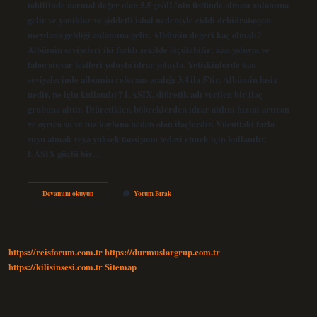
tahlilinde normal değer olan 5,5 gr/dL’nin üstünde olması anlamına
gelir ve yanıklar ve şiddetli ishal nedeniyle ciddi dehidratasyon
meydana geldiği anlamına gelir. Albümin değeri kaç olmalı?
Albümin seviyeleri iki farklı şekilde ölçülebilir: kan yoluyla ve
laboratuvar testleri yoluyla idrar yoluyla. Yetişkinlerde kan
seviyelerinde albümin referans aralığı 3,4 ila 5’tir. Albümin lasix
nedir, ne için kullanılır? LASIX, diüretik adı verilen bir ilaç
grubuna aittir. Diüretikler, böbreklerden idrar atılım hızını artıran
ve ayrıca su ve tuz kaybına neden olan ilaçlardır. Vücuttaki fazla
suyu atmak veya yüksek tansiyonu tedavi etmek için kullanılır.
LASIX güçlü bir…
Albümin
Devamını okuyun
Yorum Bırak
Kiloya
Kaçtan
https://reisforum.com.tr
https://durmuslargrup.com.tr
https://kilisinsesi.com.tr
Sitemap