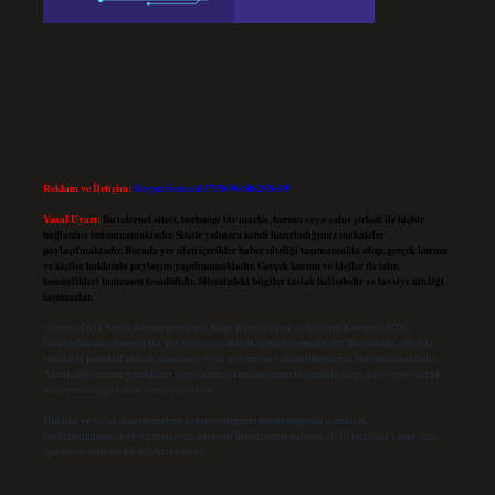
Reklam ve İletişim:
Skype: live:.cid.575569c608265c69
Yasal Uyarı:
Bu internet sitesi, herhangi bir marka, kurum veya şahıs şirketi ile hiçbir
bağlantısı bulunmamaktadır. Sitede yalnızca kendi hazırladığımız makaleler
paylaşılmaktadır. Burada yer alan içerikler haber niteliği taşımamakta olup, gerçek kurum
ve kişiler hakkında paylaşım yapılmamaktadır. Gerçek kurum ve kişiler ile isim
benzerlikleri tamamen tesadüfidir. Sitemizdeki bilgiler taslak halindedir ve tavsiye niteliği
taşımazlar.
Sitemiz, 5651 Sayılı Kanun gereğince Bilgi Teknolojileri ve İletişim Kurumu (BTK)
tarafından onaylanmış bir Yer Sağlayıcı olarak hizmet vermektedir. Bu nedenle, sitedeki
içerikleri proaktif olarak denetleme veya araştırma yükümlülüğümüz bulunmamaktadır.
Ancak, üyelerimiz yazdıkları içeriklerin sorumluluğunu taşımakta olup, siteye üye olarak
bu sorumluluğu kabul etmiş sayılırlar.
Hukuka ve yasal düzenlemelere aykırı olduğunu düşündüğünüz içerikleri,
backlinkpanelicomtr@gmail.com
adresine bildirmeniz halinde, ilgili içerikler yasal süre
içerisinde sitemizden kaldırılacaktır.