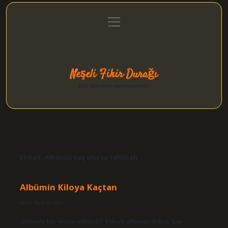
menüyü
Anasayfa
Gizlilik Politikası
Yasal Uyarı
aç
Hakkımızda
Neşeli Fikir Durağı
Hızlı hikayelerle gününü şenlendir!
Etiket:
Albümin kaç olursa tehlikeli
Albümin Kiloya Kaçtan
Tarih: Ekim 19, 2024
Albümin kaç olursa tehlikeli? Yüksek albumin değeri, kan