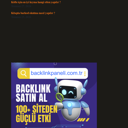
Köfte için en iyi kıyma hangi etten yapılır ?
Temmuz 27, 2026
Kitapta barkod okutma nasıl yapılır ?
Temmuz 25, 2026