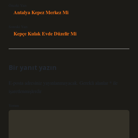
Önceki Yazı
Antalya Kepez Merkez Mi
Sonraki Yazı
Kepçe Kulak Evde Düzelir Mi
Bir yanıt yazın
E-posta adresiniz yayınlanmayacak.
Gerekli alanlar
*
ile
işaretlenmişlerdir
Yorum