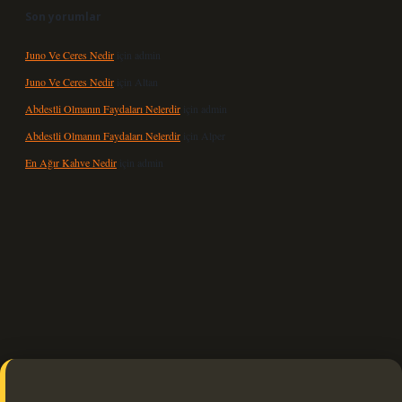
Son yorumlar
Juno Ve Ceres Nedir
için
admin
Juno Ve Ceres Nedir
için
Altan
Abdestli Olmanın Faydaları Nelerdir
için
admin
Abdestli Olmanın Faydaları Nelerdir
için
Alper
En Ağır Kahve Nedir
için
admin
xbet güncel