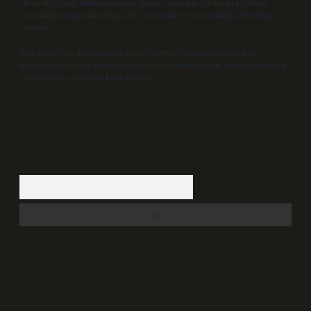
yükümlülüğümüz bulunmamaktadır. Ancak, üyelerimiz yazdıkları içeriklerin
sorumluluğunu taşımakta olup, siteye üye olarak bu sorumluluğu kabul etmiş
sayılırlar.
Hukuka ve yasal düzenlemelere aykırı olduğunu düşündüğünüz içerikleri,
backlinkpanelicomtr@gmail.com
adresine bildirmeniz halinde, ilgili içerikler yasal
süre içerisinde sitemizden kaldırılacaktır.
Arama