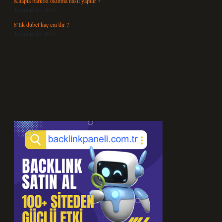
Kitapta barkod okutma nasıl yapılır ?
Temmuz 25, 2026
8’lik dübel kaç cm’dir ?
Temmuz 24, 2026