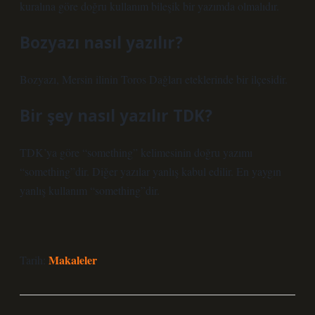
kuralına göre doğru kullanım bileşik bir yazımda olmalıdır.
Bozyazı nasıl yazılır?
Bozyazı, Mersin ilinin Toros Dağları eteklerinde bir ilçesidir.
Bir şey nasıl yazılır TDK?
TDK’ya göre “something” kelimesinin doğru yazımı
“something”dir. Diğer yazılar yanlış kabul edilir. En yaygın
yanlış kullanım “something”dir.
Makaleler
Tarih: