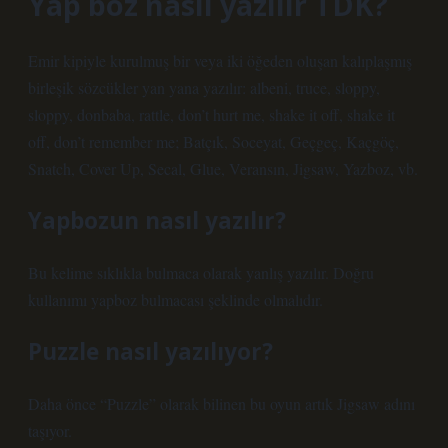
Yap boz nasıl yazılır TDK?
Emir kipiyle kurulmuş bir veya iki öğeden oluşan kalıplaşmış
birleşik sözcükler yan yana yazılır: albeni, truce, sloppy,
sloppy, donbaba, rattle, don’t hurt me, shake it off, shake it
off, don’t remember me; Batçık, Soceyat, Geçgeç, Kaçgöç,
Snatch, Cover Up, Secal, Glue, Veransın, Jigsaw, Yazboz, vb.
Yapbozun nasıl yazılır?
Bu kelime sıklıkla bulmaca olarak yanlış yazılır. Doğru
kullanımı yapboz bulmacası şeklinde olmalıdır.
Puzzle nasıl yazılıyor?
Daha önce “Puzzle” olarak bilinen bu oyun artık Jigsaw adını
taşıyor.