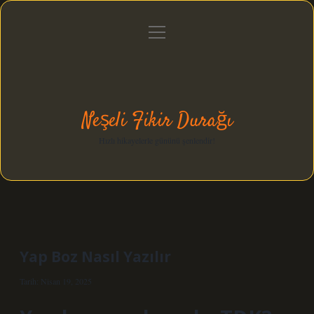
menüyü
Anasayfa
Gizlilik Politikası
Yasal Uyarı
aç
Hakkımızda
Neşeli Fikir Durağı
Hızlı hikayelerle gününü şenlendir!
Yap Boz Nasıl Yazılır
Tarih: Nisan 19, 2025