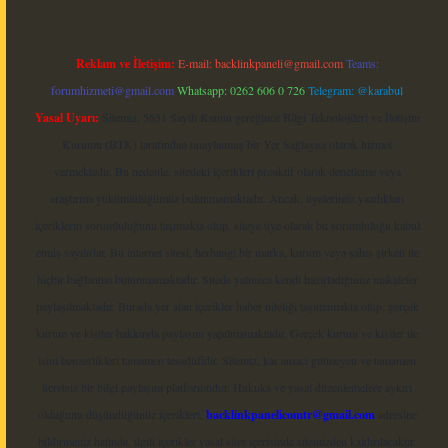
Reklam ve İletişim:
E-mail:
backlinkpaneli@gmail.com
Teams:
forumhizmeti@gmail.com
Whatsapp: 0262 606 0 726
Telegram: @karabul
Yasal Uyarı:
Sitemiz, 5651 Sayılı Kanun gereğince Bilgi Teknolojileri ve İletişim
Kurumu (BTK) tarafından onaylanmış bir Yer Sağlayıcı olarak hizmet
vermektedir. Bu nedenle, sitedeki içerikleri proaktif olarak denetleme veya
araştırma yükümlülüğümüz bulunmamaktadır. Ancak, üyelerimiz yazdıkları
içeriklerin sorumluluğunu taşımakta olup, siteye üye olarak bu sorumluluğu kabul
etmiş sayılırlar. Bu internet sitesi, herhangi bir marka, kurum veya şahıs şirketi ile
hiçbir bağlantısı bulunmamaktadır. Sitede yalnızca kendi hazırladığımız makaleler
paylaşılmaktadır. Burada yer alan içerikler haber niteliği taşımamakta olup, gerçek
kurum ve kişiler hakkında paylaşım yapılmamaktadır. Gerçek kurum ve kişiler ile
isim benzerlikleri tamamen tesadüfidir. Sitemiz, kar amacı gütmeyen ve tamamen
ücretsiz bir bilgi paylaşım platformudur. Hukuka ve yasal düzenlemelere aykırı
olduğunu düşündüğünüz içerikleri,
backlinkpanelicomtr@gmail.com
adresine
bildirmeniz halinde, ilgili içerikler yasal süre içerisinde sitemizden kaldırılacaktır.