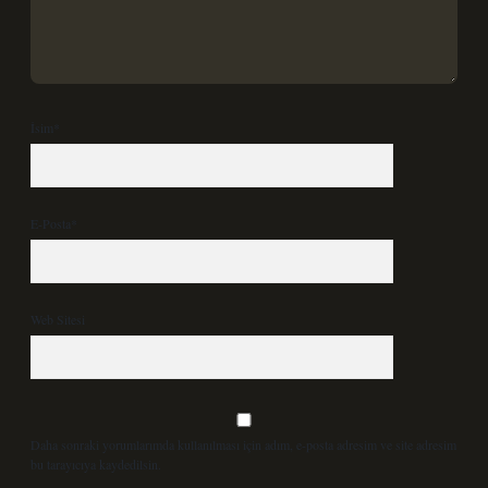
İsim*
E-Posta*
Web Sitesi
Daha sonraki yorumlarımda kullanılması için adım, e-posta adresim ve site adresim
bu tarayıcıya kaydedilsin.