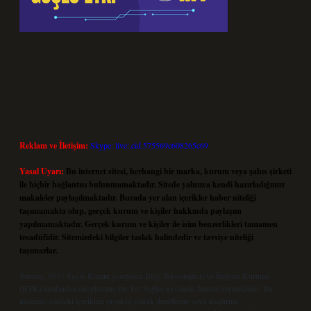
Reklam ve İletişim:
Skype: live:.cid.575569c608265c69
Yasal Uyarı:
Bu internet sitesi, herhangi bir marka, kurum veya şahıs şirketi
ile hiçbir bağlantısı bulunmamaktadır. Sitede yalnızca kendi hazırladığımız
makaleler paylaşılmaktadır. Burada yer alan içerikler haber niteliği
taşımamakta olup, gerçek kurum ve kişiler hakkında paylaşım
yapılmamaktadır. Gerçek kurum ve kişiler ile isim benzerlikleri tamamen
tesadüfidir. Sitemizdeki bilgiler taslak halindedir ve tavsiye niteliği
taşımazlar.
Sitemiz, 5651 Sayılı Kanun gereğince Bilgi Teknolojileri ve İletişim Kurumu
(BTK) tarafından onaylanmış bir Yer Sağlayıcı olarak hizmet vermektedir. Bu
nedenle, sitedeki içerikleri proaktif olarak denetleme veya araştırma