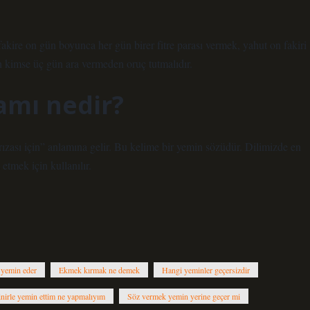
 fakire on gün boyunca her gün birer fitre parası vermek, yahut on fakiri
kimse üç gün ara vermeden oruç tutmalıdır.
lamı nedir?
rızası için” anlamına gelir. Bu kelime bir yemin sözüdür. Dilimizde en
 etmek için kullanılır.
 yemin eder
Ekmek kırmak ne demek
Hangi yeminler geçersizdir
inirle yemin ettim ne yapmalıyım
Söz vermek yemin yerine geçer mi