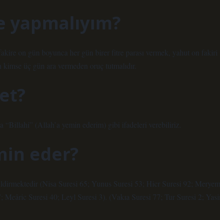
ne yapmalıyım?
 fakire on gün boyunca her gün birer fitre parası vermek, yahut on fakiri
kimse üç gün ara vermeden oruç tutmalıdır.
et?
“Billahi” (Allah’a yemin ederim) gibi ifadeleri verebiliriz.
min eder?
ildirmektedir (Nisa Suresi 65; Yunus Suresi 53; Hicr Suresi 92; Merye
; Meâric Suresi 40; Leyl Suresi 3). (Vakıa Suresi 77; Tur Suresi 2; Yasi