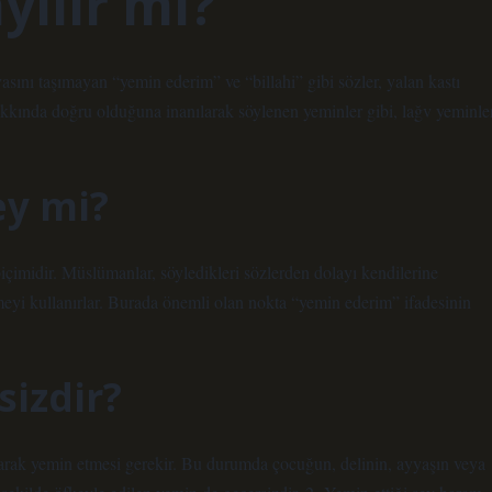
yılır mı?
sını taşımayan “yemin ederim” ve “billahi” gibi sözler, yalan kastı
akkında doğru olduğuna inanılarak söylenen yeminler gibi, lağv yeminle
ey mi?
çimidir. Müslümanlar, söyledikleri sözlerden dolayı kendilerine
meyi kullanırlar. Burada önemli olan nokta “yemin ederim” ifadesinin
sizdir?
larak yemin etmesi gerekir. Bu durumda çocuğun, delinin, ayyaşın veya