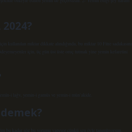
şekilde öfkeyle edilen yemin de geçersizdir. 2- Yemin ettiği şey haram
 2024?
çin kullanılan miktar dikkate alındığında, bu miktar 10 Fitre sadakasın
deyemeyenler için, üç gün üst üste oruç tutmak yine yemin kefaretini
?
: Yemîn-i lağv, yemin-i gamûs ve yemin-i mün’akide.
ne demek?
rim bu kadar söz bu yorumu yapıyor çünkü sen öyle tanımlıyorsun.