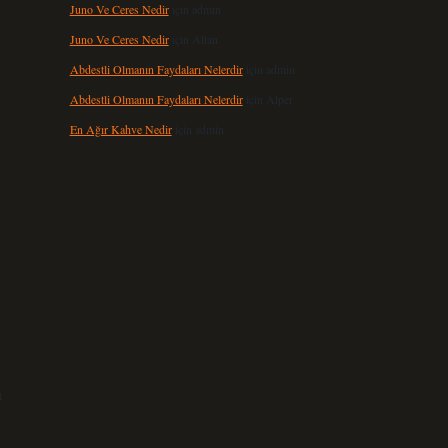
Juno Ve Ceres Nedir
için
admin
Juno Ve Ceres Nedir
için
Altan
Abdestli Olmanın Faydaları Nelerdir
için
admin
Abdestli Olmanın Faydaları Nelerdir
için
Alper
En Ağır Kahve Nedir
için
admin
a