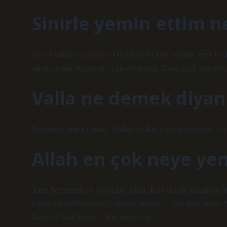
Sinirle yemin ettim 
Yemin kefareti ise şudur: On fakire bir fitre vermek, veya bir
sabah akşam doyurmak veya giydirmek. Buna gücü yetmeyen 
Valla ne demek diyan
Yeminlere örnek olarak “Vallahi (Allah’a yemin ederim)” veya 
Allah en çok neye ye
Tanrı her zaman en büyüktür; Allah, Kur’an için Kendisini b
Suresi 68; Sebe Suresi 3; Zariyat Suresi 23; Tegābün Suresi 7
Suresi 2; Sad Suresi 1; Kaf Suresi 2);