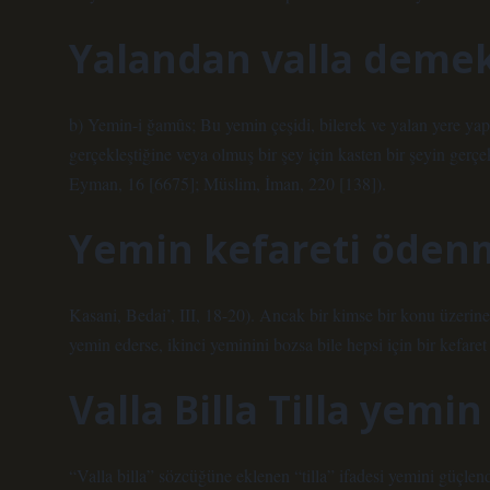
Yalandan valla deme
b) Yemin-i ğamûs; Bu yemin çeşidi, bilerek ve yalan yere yapı
gerçekleştiğine veya olmuş bir şey için kasten bir şeyin ger
Eyman, 16 [6675]; Müslim, İman, 220 [138]).
Yemin kefareti ödenm
Kasani, Bedai’, III, 18-20). Ancak bir kimse bir konu üzerin
yemin ederse, ikinci yeminini bozsa bile hepsi için bir kefare
Valla Billa Tilla yemin
“Valla billa” sözcüğüne eklenen “tilla” ifadesi yemini güçlendi