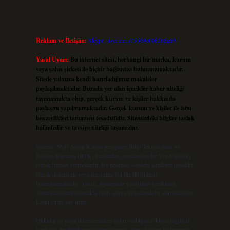
Reklam ve İletişim:
Skype: live:.cid.575569c608265c69
Yasal Uyarı:
Bu internet sitesi, herhangi bir marka, kurum
veya şahıs şirketi ile hiçbir bağlantısı bulunmamaktadır.
Sitede yalnızca kendi hazırladığımız makaleler
paylaşılmaktadır. Burada yer alan içerikler haber niteliği
taşımamakta olup, gerçek kurum ve kişiler hakkında
paylaşım yapılmamaktadır. Gerçek kurum ve kişiler ile isim
benzerlikleri tamamen tesadüfidir. Sitemizdeki bilgiler taslak
halindedir ve tavsiye niteliği taşımazlar.
Sitemiz, 5651 Sayılı Kanun gereğince Bilgi Teknolojileri ve
İletişim Kurumu (BTK) tarafından onaylanmış bir Yer Sağlayıcı
olarak hizmet vermektedir. Bu nedenle, sitedeki içerikleri proaktif
olarak denetleme veya araştırma yükümlülüğümüz
bulunmamaktadır. Ancak, üyelerimiz yazdıkları içeriklerin
sorumluluğunu taşımakta olup, siteye üye olarak bu sorumluluğu
kabul etmiş sayılırlar.
Hukuka ve yasal düzenlemelere aykırı olduğunu düşündüğünüz
içerikleri,
backlinkpanelicomtr@gmail.com
adresine bildirmeniz