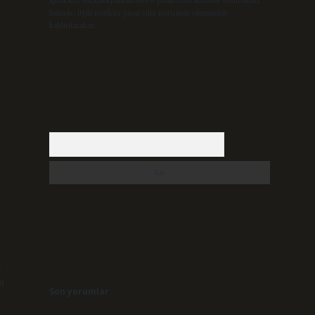
halinde, ilgili içerikler yasal süre içerisinde sitemizden
kaldırılacaktır.
Arama
m
n
Son yorumlar