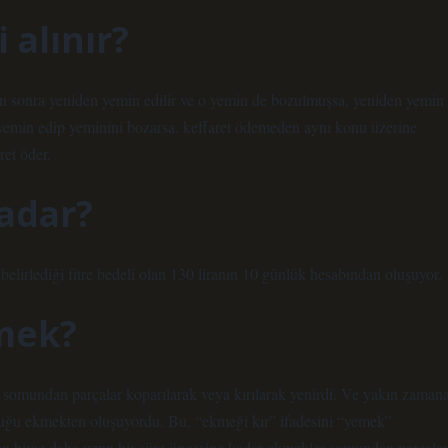
 alınır?
en sonra yeniden yemin edilir ve o yemin de bozulmuşsa, yeniden yemin
 yemin edip yeminini bozarsa, keffaret ödemeden aynı konu üzerine
ret öder.
kadar?
 belirlediği fitre bedeli olan 130 liranın 10 günlük hesabından oluşuyor.
mek?
r somundan parçalar koparılarak veya kırılarak yenirdi. Ve yakın zaman
nluğu ekmekten oluşuyordu. Bu, “ekmeği kır” ifadesini “yemek”
rdan biraz daha uzun bir süre öncesine kadar ekmekler somundan parçalar