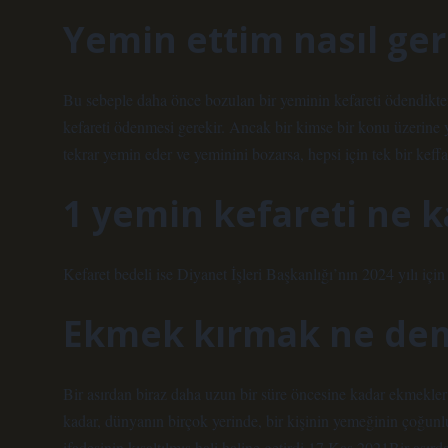
Yemin ettim nasıl geri
Bu sebeple daha önce bozulan bir yeminin kefareti ödendikt
kefareti ödenmesi gerekir. Ancak bir kimse bir konu üzerine
tekrar yemin eder ve yeminini bozarsa, hepsi için tek bir keffa
1 yemin kefareti ne 
Kefaret bedeli ise Diyanet İşleri Başkanlığı’nın 2024 yılı için
Ekmek kırmak ne de
Bir asırdan biraz daha uzun bir süre öncesine kadar ekmekle
kadar, dünyanın birçok yerinde, bir kişinin yemeğinin çoğu
ifadesinin kısaltılmış hali haline getirdi.17 Kas 2021Bir ası