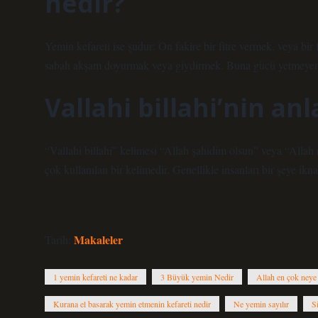
nedir?
Yemin kefareti ise şudur: On fakire bir fitre vermek, veya bir
sabah akşam doyurmak veya giydirmek. Buna gücü yetmeyen 
Vallahi billahi’nin an
“Vallahi billahi” kelimesi “Allah şahidim olsun” veya “Allah 
çok kullanılan bir kelimedir. Genellikle insanları bir şeye ikna
Makaleler
Tarih:
1 yemin kefareti ne kadar
3 Büyük yemin Nedir
Allah en çok neye
Kurana el basarak yemin etmenin kefareti nedir
Ne yemin sayılır
S