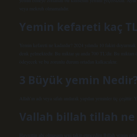
yemin etmeye zorlanan bir kimsenin yemini geçersizdir. Aynı 
veya mekruh olmamalıdır.
Yemin kefareti kaç TL
Yemin kefareti ne kadardır? 2024 yılında 10 fakiri doyurmak i
denk gelmektedir. Bu miktar şu anda 700 TL’dir. Bu miktarı ö
ödeyecek ve bu zorunlu durum ortadan kalkacaktır.
3 Büyük yemin Nedir
Allah’ın adı veya sıfatı anılarak yapılan yeminler üç çeşittir
Vallah billah tillah 
Hayrettin abi olmasam seni takip etmezdim Billah yemin ede