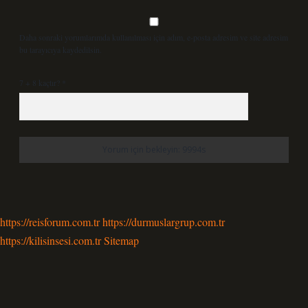
Daha sonraki yorumlarımda kullanılması için adım, e-posta adresim ve site adresim
bu tarayıcıya kaydedilsin.
7 + 8 kaçtır?
*
https://reisforum.com.tr
https://durmuslargrup.com.tr
https://kilisinsesi.com.tr
Sitemap