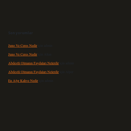
Son yorumlar
Juno Ve Ceres Nedir
için
admin
Juno Ve Ceres Nedir
için
Altan
Abdestli Olmanın Faydaları Nelerdir
için
admin
Abdestli Olmanın Faydaları Nelerdir
için
Alper
En Ağır Kahve Nedir
için
admin