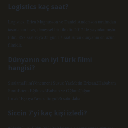
Logistics kaç saat?
Logistics, Erica Magnusson ve Daniel Andersson tarafından
tasarlanan İsveç deneysel bir filmdir. 2012’de yayınlanmıştır.
Film, 857 saat veya 35 gün 17 saat süren dünyanın en uzun
filmidir.
Dünyanın en iyi Türk filmi
hangisi?
SıralamaFilmYönetmen1Susuz YazMetin Erksan2Hababam
SınıfıErtem Eğilmez3Babam ve OğlumÇağan
Irmak4EşkıyaYavuz Turgul96 satır daha
Siccin 7’yi kaç kişi izledi?
#Siccin7, 10 Ekim 2024’te Malezya sinemalarında vizyona