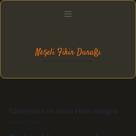
menüyü
Anasayfa
Gizlilik Politikası
Yasal Uyarı
aç
Hakkımızda
Neşeli Fikir Durağı
Hızlı hikayelerle gününü şenlendir!
Türkiyenin En Uzun Filmi Hangisi
Tarih: Aralık 17, 2024