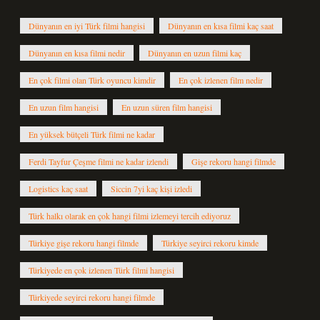
Dünyanın en iyi Türk filmi hangisi
Dünyanın en kısa filmi kaç saat
Dünyanın en kısa filmi nedir
Dünyanın en uzun filmi kaç
En çok filmi olan Türk oyuncu kimdir
En çok izlenen film nedir
En uzun film hangisi
En uzun süren film hangisi
En yüksek bütçeli Türk filmi ne kadar
Ferdi Tayfur Çeşme filmi ne kadar izlendi
Gişe rekoru hangi filmde
Logistics kaç saat
Siccin 7yi kaç kişi izledi
Türk halkı olarak en çok hangi filmi izlemeyi tercih ediyoruz
Türkiye gişe rekoru hangi filmde
Türkiye seyirci rekoru kimde
Türkiyede en çok izlenen Türk filmi hangisi
Türkiyede seyirci rekoru hangi filmde