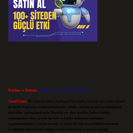
Reklam ve İletişim:
Skype: live:.cid.575569c608265c69
Yasal Uyarı:
Bu internet sitesi, herhangi bir marka, kurum veya şahıs şirketi
ile hiçbir bağlantısı bulunmamaktadır. Sitede yalnızca kendi hazırladığımız
makaleler paylaşılmaktadır. Burada yer alan içerikler haber niteliği
taşımamakta olup, gerçek kurum ve kişiler hakkında paylaşım
yapılmamaktadır. Gerçek kurum ve kişiler ile isim benzerlikleri tamamen
tesadüfidir. Sitemizdeki bilgiler taslak halindedir ve tavsiye niteliği