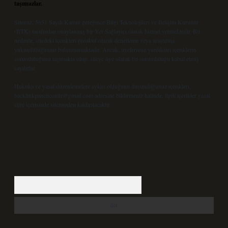
taşımazlar.
Sitemiz, 5651 Sayılı Kanun gereğince Bilgi Teknolojileri ve İletişim Kurumu
(BTK) tarafından onaylanmış bir Yer Sağlayıcı olarak hizmet vermektedir. Bu
nedenle, sitedeki içerikleri proaktif olarak denetleme veya araştırma
yükümlülüğümüz bulunmamaktadır. Ancak, üyelerimiz yazdıkları içeriklerin
sorumluluğunu taşımakta olup, siteye üye olarak bu sorumluluğu kabul etmiş
sayılırlar.
Hukuka ve yasal düzenlemelere aykırı olduğunu düşündüğünüz içerikleri,
backlinkpanelicomtr@gmail.com
adresine bildirmeniz halinde, ilgili içerikler yasal
süre içerisinde sitemizden kaldırılacaktır.
Arama