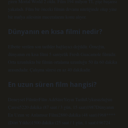
giren Mortal World 2 oldu. Film 194 milyon TL gişe başarısı
yakaladı. Film bir önceki filmin devamı niteliğinde olup yine
bir mafya ailesinin maceralarını konu alıyor.
Dünyanın en kısa filmi nedir?
Elbette verilen son tarihler bağlayıcı değildir. Örneğin,
dünyanın en kısa filmi 5 saniyelik Fresh Guacamole filmidir.
Orta uzunlukta bir filmin ortalama uzunluğu 50 ila 60 dakika
arasındadır. Çalışma süresi en az 40 dakikadır.
En uzun süren film hangisi?
Deneysel FilmlerFilm AdıSüreYayın TarihiUykusuzluğun
Çaresi5220 dakika (87 saat / 3 gün, 15 saat)1987Dünyanın
En Uzun ve Anlamsız Filmi2880 dakika (48 saat)1968****
(Dört Yıldız)1500 dakika (25 saat / 1 gün, 1 saat)196724