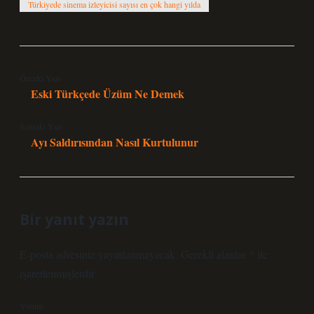
Türkiyede sinema izleyicisi sayısı en çok hangi yılda
Önceki Yazı
Eski Türkçede Üzüm Ne Demek
Sonraki Yazı
Ayı Saldırısından Nasıl Kurtulunur
Bir yanıt yazın
E-posta adresiniz yayınlanmayacak.
Gerekli alanlar
*
ile
işaretlenmişlerdir
Yorum