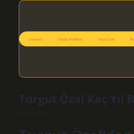
Anasayfa
Gizlilik Politikası
Yasal Uyarı
Ha
Turgut Özal Kaç Yıl 
Tarih: Aralık 5, 2024