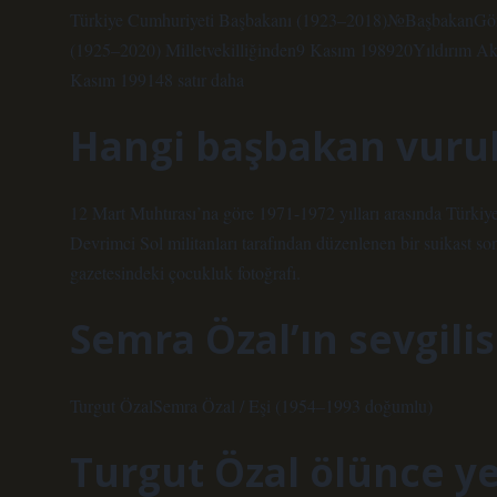
Türkiye Cumhuriyeti Başbakanı (1923–2018)№BaşbakanGör
(1925–2020) Milletvekilliğinden9 Kasım 198920Yıldırım 
Kasım 199148 satır daha
Hangi başbakan vuru
12 Mart Muhtırası’na göre 1971-1972 yılları arasında Türki
Devrimci Sol militanları tarafından düzenlenen bir suikast s
gazetesindeki çocukluk fotoğrafı.
Semra Özal’ın sevgilis
Turgut ÖzalSemra Özal / Eşi (1954–1993 doğumlu)
Turgut Özal ölünce ye