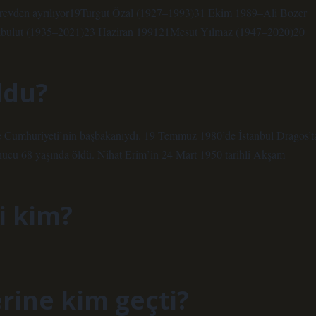
evden ayrılıyor19Turgut Özal (1927–1993)31 Ekim 1989–Ali Bozer
Akbulut (1935–2021)23 Haziran 199121Mesut Yılmaz (1947–2020)20
ldu?
ye Cumhuriyeti’nin başbakanıydı. 19 Temmuz 1980’de İstanbul Dragos’t
onucu 68 yaşında öldü. Nihat Erim’in 24 Mart 1950 tarihli Akşam
i kim?
rine kim geçti?