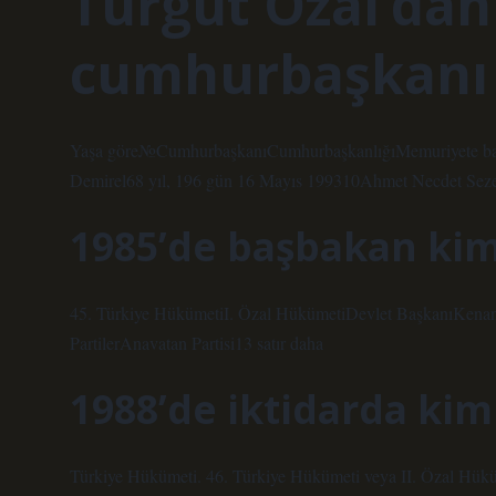
Turgut Özal’dan
cumhurbaşkanı 
Yaşa göre№CumhurbaşkanıCumhurbaşkanlığıMemuriyete baş
Demirel68 yıl, 196 gün 16 Mayıs 199310Ahmet Necdet Sezer
1985’de başbakan kim
45. Türkiye HükümetiI. Özal HükümetiDevlet BaşkanıKen
PartilerAnavatan Partisi13 satır daha
1988’de iktidarda kim
Türkiye Hükümeti. 46. Türkiye Hükümeti veya II. Özal Hükü