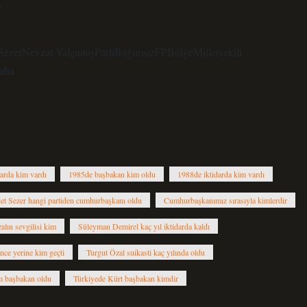
?
zerNevzat YalçıntaşPartiBağımsızFPBölgeMilletvekili
aha
darda kim vardı
1985de başbakan kim oldu
1988de iktidarda kim vardı
t Sezer hangi partiden cumhurbaşkanı oldu
Cumhurbaşkanımız sırasıyla kimlerdir
lın sevgilisi kim
Süleyman Demirel kaç yıl iktidarda kaldı
nce yerine kim geçti
Turgut Özal suikasti kaç yılında oldu
m başbakan oldu
Türkiyede Kürt başbakan kimdir