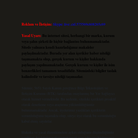
Reklam ve İletişim:
Skype: live:.cid.575569c608265c69
Yasal Uyarı:
Bu internet sitesi, herhangi bir marka, kurum
veya şahıs şirketi ile hiçbir bağlantısı bulunmamaktadır.
Sitede yalnızca kendi hazırladığımız makaleler
paylaşılmaktadır. Burada yer alan içerikler haber niteliği
taşımamakta olup, gerçek kurum ve kişiler hakkında
u
paylaşım yapılmamaktadır. Gerçek kurum ve kişiler ile isim
benzerlikleri tamamen tesadüfidir. Sitemizdeki bilgiler taslak
halindedir ve tavsiye niteliği taşımazlar.
Sitemiz, 5651 Sayılı Kanun gereğince Bilgi Teknolojileri ve
İletişim Kurumu (BTK) tarafından onaylanmış bir Yer Sağlayıcı
olarak hizmet vermektedir. Bu nedenle, sitedeki içerikleri proaktif
olarak denetleme veya araştırma yükümlülüğümüz
bulunmamaktadır. Ancak, üyelerimiz yazdıkları içeriklerin
sorumluluğunu taşımakta olup, siteye üye olarak bu sorumluluğu
kabul etmiş sayılırlar.
Hukuka ve yasal düzenlemelere aykırı olduğunu düşündüğünüz
içerikleri,
backlinkpanelicomtr@gmail.com
adresine bildirmeniz