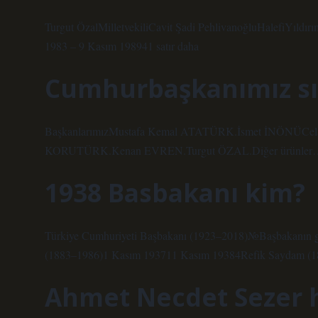
Turgut ÖzalMilletvekiliCavit Şadi PehlivanoğluHalefiYıld
1983 – 9 Kasım 198941 satır daha
Cumhurbaşkanımız sır
BaşkanlarımızMustafa Kemal ATATÜRK.İsmet İNÖNÜCe
KORUTÜRK.Kenan EVREN.Turgut ÖZAL.Diğer ürünler
1938 Basbakanı kim?
Türkiye Cumhuriyeti Başbakanı (1923–2018)№Başbakanın g
(1883–1986)1 Kasım 193711 Kasım 19384Refik Saydam (18
Ahmet Necdet Sezer 