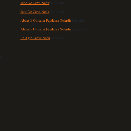
Juno Ve Ceres Nedir
için
admin
Juno Ve Ceres Nedir
için
Altan
Abdestli Olmanın Faydaları Nelerdir
için
admin
Abdestli Olmanın Faydaları Nelerdir
için
Alper
En Ağır Kahve Nedir
için
admin
a