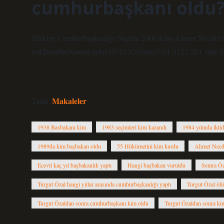
cumhurbaşkanı oldu
Türkiye Cumhurbaşkanlığı Seçimi 2000AdayAhmet Necdet Se
yokİstanbulAlınan oylar330113Oylama%61,9121.201 satır d
Makaleler
Tarih:
1938 Basbakanı kim
1983 seçimleri kim kazandı
1984 yılında ikti
1989da kim başbakan oldu
55 Hükümetini kim kurdu
Ahmet Necde
Ecevit kaç yıl başbakanlık yaptı
Hangi başbakan vuruldu
Semra Öza
Turgut Özal hangi yıllar arasında cumhurbaşkanlığı yaptı
Turgut Özal ölü
Turgut Özaldan sonra cumhurbaşkanı kim oldu
Turgut Özaldan sonra ki