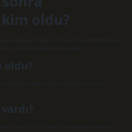
 sonra
kim oldu?
lama yaşı8Turgut Özal62 yıl, 27 gün 9 Kasım 19899Süleyman
58 yıl, 246 gün 16 Mayıs 20009 satır daha
 oldu?
an EvrenHükümet BaşkanıTurgut ÖzalBakan Sayısı17Üye
 vardı?
meti, 21 Aralık 1987’de Turgut Özal başkanlığında kuruldu.