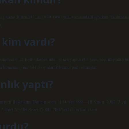
aşbakan Bülend Ulusu1979-1980 yılları arasında Başbakan Yardımcısı
r.
 kim vardı?
eçimlerdir. 12 Eylül darbesinden sonra yapılan ilk yerel seçimler olan b
kotasına göre %41,5 oy alarak birinci parti olmuştur.
nlık yaptı?
huriyeti Başbakanı Dönem sonu 11 Ocak 1999 – 18 Kasım 2002 (3 yıl
hmet Necdet Sezer (2000–2002) 64 daha fazla satır
kurdu?