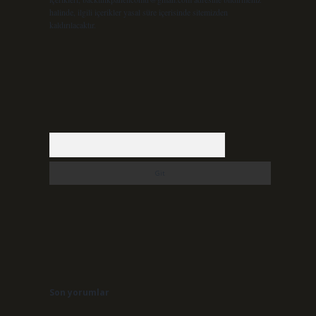
halinde, ilgili içerikler yasal süre içerisinde sitemizden
kaldırılacaktır.
Arama
Son yorumlar