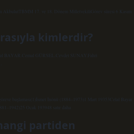
ırım AkbulutTBMM 17. ve 18. Dönem MilletvekiliGörev süresi 6 Kasım
asıyla kimlerdir?
lal BAYAR.Cemal GÜRSEL.Cevdet SUNAY.Fahri
…
öreve başlaması(1)İsmet İnönü (1884–1973)1 Mart 19353Celal Bayar
81–1942)25 Ocak 193948 satır daha
hangi partiden