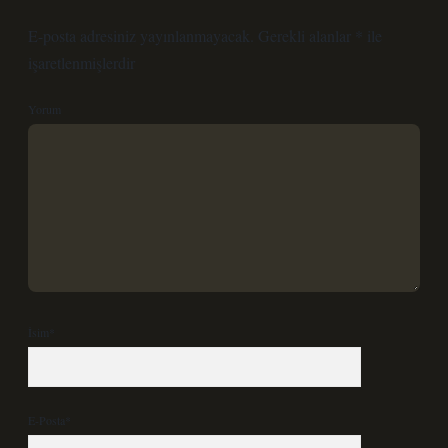
E-posta adresiniz yayınlanmayacak.
Gerekli alanlar
*
ile
işaretlenmişlerdir
Yorum
İsim*
E-Posta*