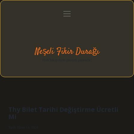
menüyü
Anasayfa
Gizlilik Politikası
Yasal Uyarı
aç
Hakkımızda
Neşeli Fikir Durağı
Hızlı hikayelerle gününü şenlendir!
Thy Bilet Tarihi Değiştirme Ücretli
Mi
Tarih: Ekim 14, 2024