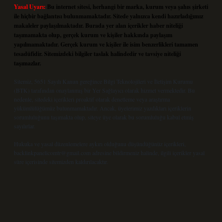
Yasal Uyarı:
Bu internet sitesi, herhangi bir marka, kurum veya şahıs şirketi
ile hiçbir bağlantısı bulunmamaktadır. Sitede yalnızca kendi hazırladığımız
makaleler paylaşılmaktadır. Burada yer alan içerikler haber niteliği
taşımamakta olup, gerçek kurum ve kişiler hakkında paylaşım
yapılmamaktadır. Gerçek kurum ve kişiler ile isim benzerlikleri tamamen
tesadüfidir. Sitemizdeki bilgiler taslak halindedir ve tavsiye niteliği
taşımazlar.
Sitemiz, 5651 Sayılı Kanun gereğince Bilgi Teknolojileri ve İletişim Kurumu
(BTK) tarafından onaylanmış bir Yer Sağlayıcı olarak hizmet vermektedir. Bu
nedenle, sitedeki içerikleri proaktif olarak denetleme veya araştırma
yükümlülüğümüz bulunmamaktadır. Ancak, üyelerimiz yazdıkları içeriklerin
sorumluluğunu taşımakta olup, siteye üye olarak bu sorumluluğu kabul etmiş
sayılırlar.
Hukuka ve yasal düzenlemelere aykırı olduğunu düşündüğünüz içerikleri,
backlinkpanelicomtr@gmail.com
adresine bildirmeniz halinde, ilgili içerikler yasal
süre içerisinde sitemizden kaldırılacaktır.