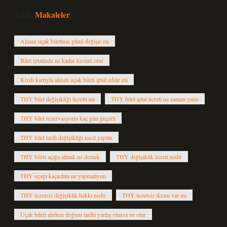
Makaleler
Tarih:
Alınan uçak biletinin günü değişir mi
Bilet iptalinde ne kadar kesinti olur
Kredi kartıyla alınan uçak bileti iptal edilir mi
THY bilet değişikliği ücretli mi
THY bilet iptal ücreti ne zaman yatar
THY bilet rezervasyonu kaç gün geçerli
THY bilet tarih değişikliği nasıl yapılır
THY bileti açığa almak ne demek
THY değişiklik ücreti nedir
THY uçağı kaçırdım ne yapmalıyım
THY ücretsiz değişiklik hakkı nedir
THY ücretsiz ikram var mı
Uçak bileti alırken doğum tarihi yanlış olursa ne olur