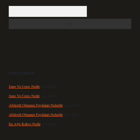
Arama
Son yorumlar
Juno Ve Ceres Nedir
için
admin
Juno Ve Ceres Nedir
için
Altan
Abdestli Olmanın Faydaları Nelerdir
için
admin
Abdestli Olmanın Faydaları Nelerdir
için
Alper
En Ağır Kahve Nedir
için
admin