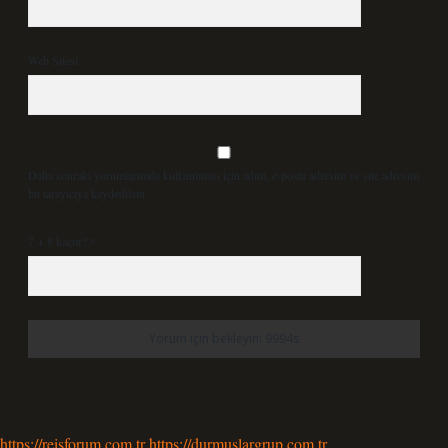
Web Sitesi
Daha sonraki yorumlarımda kullanılması için adım, e-posta adresim ve site adresim
bu tarayıcıya kaydedilsin.
7 + 8 kaçtır?
*
https://reisforum.com.tr
https://durmuslargrup.com.tr