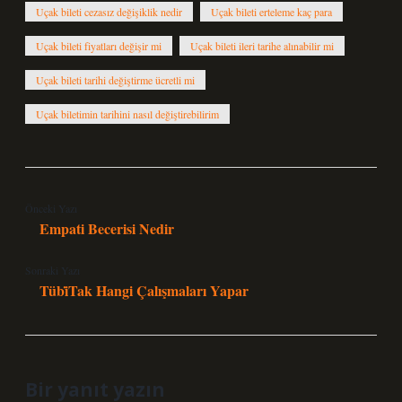
Uçak bileti cezasız değişiklik nedir
Uçak bileti erteleme kaç para
Uçak bileti fiyatları değişir mi
Uçak bileti ileri tarihe alınabilir mi
Uçak bileti tarihi değiştirme ücretli mi
Uçak biletimin tarihini nasıl değiştirebilirim
Önceki Yazı
Empati Becerisi Nedir
Sonraki Yazı
Tübi̇Tak Hangi Çalışmaları Yapar
Bir yanıt yazın