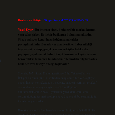
Reklam ve İletişim:
Skype: live:.cid.575569c608265c69
Yasal Uyarı:
Bu internet sitesi, herhangi bir marka, kurum
veya şahıs şirketi ile hiçbir bağlantısı bulunmamaktadır.
Sitede yalnızca kendi hazırladığımız makaleler
paylaşılmaktadır. Burada yer alan içerikler haber niteliği
taşımamakta olup, gerçek kurum ve kişiler hakkında
paylaşım yapılmamaktadır. Gerçek kurum ve kişiler ile isim
benzerlikleri tamamen tesadüfidir. Sitemizdeki bilgiler taslak
i
halindedir ve tavsiye niteliği taşımazlar.
Sitemiz, 5651 Sayılı Kanun gereğince Bilgi Teknolojileri ve
İletişim Kurumu (BTK) tarafından onaylanmış bir Yer Sağlayıcı
olarak hizmet vermektedir. Bu nedenle, sitedeki içerikleri proaktif
olarak denetleme veya araştırma yükümlülüğümüz
bulunmamaktadır. Ancak, üyelerimiz yazdıkları içeriklerin
sorumluluğunu taşımakta olup, siteye üye olarak bu sorumluluğu
kabul etmiş sayılırlar.
Hukuka ve yasal düzenlemelere aykırı olduğunu düşündüğünüz
içerikleri,
backlinkpanelicomtr@gmail.com
adresine bildirmeniz