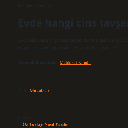
hazırlanmaya başlar.
Evde hangi cins tavşa
Evde bakılabilen en popüler tavşan ırkları Hollanda Lop, Ho
tavşanları çok tatlı, yumuşak tüylü ve uysal hayvanlardır.
Tavsiyeli Bağlantılar:
Mahlukat Kimdir
Makaleler
Tarih:
Önceki Yazı
Öz Türkçe Nasıl Yazılır