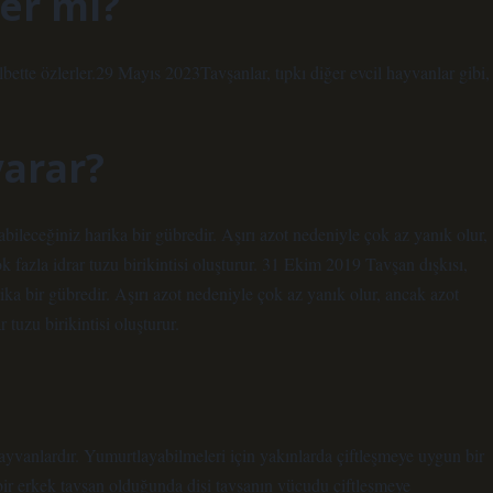
ler mi?
Elbette özlerler.29 Mayıs 2023Tavşanlar, tıpkı diğer evcil hayvanlar gibi,
yarar?
ileceğiniz harika bir gübredir. Aşırı azot nedeniyle çok az yanık olur,
ok fazla idrar tuzu birikintisi oluşturur. 31 Ekim 2019 Tavşan dışkısı,
ka bir gübredir. Aşırı azot nedeniyle çok az yanık olur, ancak azot
r tuzu birikintisi oluşturur.
yvanlardır. Yumurtlayabilmeleri için yakınlarda çiftleşmeye uygun bir
bir erkek tavşan olduğunda dişi tavşanın vücudu çiftleşmeye