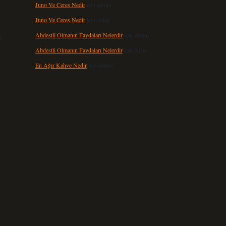
Juno Ve Ceres Nedir
için
admin
Juno Ve Ceres Nedir
için
Altan
Abdestli Olmanın Faydaları Nelerdir
için
admin
n
Abdestli Olmanın Faydaları Nelerdir
için
Alper
En Ağır Kahve Nedir
için
admin