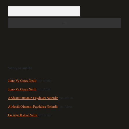
Arama
Son yorumlar
Juno Ve Ceres Nedir
için
admin
Juno Ve Ceres Nedir
için
Altan
Abdestli Olmanın Faydaları Nelerdir
için
admin
Abdestli Olmanın Faydaları Nelerdir
için
Alper
En Ağır Kahve Nedir
için
admin