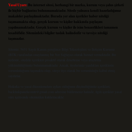
Yasal Uyarı:
Bu internet sitesi, herhangi bir marka, kurum veya şahıs şirketi
ile hiçbir bağlantısı bulunmamaktadır. Sitede yalnızca kendi hazırladığımız
makaleler paylaşılmaktadır. Burada yer alan içerikler haber niteliği
taşımamakta olup, gerçek kurum ve kişiler hakkında paylaşım
yapılmamaktadır. Gerçek kurum ve kişiler ile isim benzerlikleri tamamen
tesadüfidir. Sitemizdeki bilgiler taslak halindedir ve tavsiye niteliği
taşımazlar.
Sitemiz, 5651 Sayılı Kanun gereğince Bilgi Teknolojileri ve İletişim Kurumu
(BTK) tarafından onaylanmış bir Yer Sağlayıcı olarak hizmet vermektedir. Bu
nedenle, sitedeki içerikleri proaktif olarak denetleme veya araştırma
yükümlülüğümüz bulunmamaktadır. Ancak, üyelerimiz yazdıkları içeriklerin
sorumluluğunu taşımakta olup, siteye üye olarak bu sorumluluğu kabul etmiş
sayılırlar.
Hukuka ve yasal düzenlemelere aykırı olduğunu düşündüğünüz içerikleri,
backlinkpanelicomtr@gmail.com
adresine bildirmeniz halinde, ilgili içerikler yasal
süre içerisinde sitemizden kaldırılacaktır.