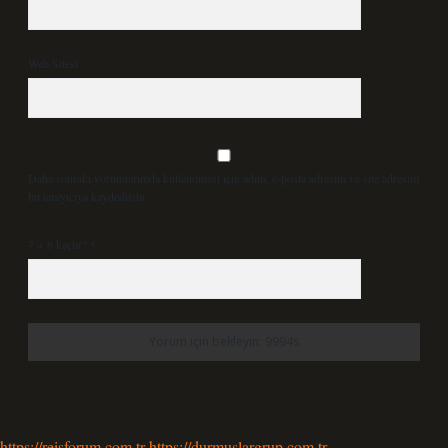
Web Sitesi
Daha sonraki yorumlarımda kullanılması için adım, e-posta adresim ve site adresim
bu tarayıcıya kaydedilsin.
7 + 8 kaçtır?
*
https://reisforum.com.tr
https://durmuslargrup.com.tr