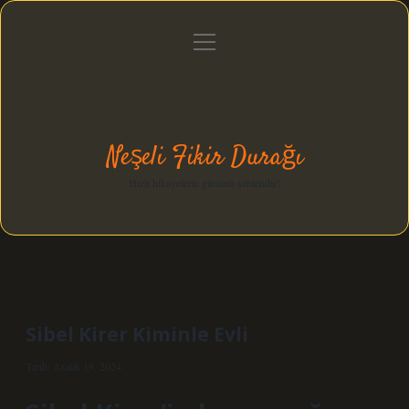
menüyü
Anasayfa
Gizlilik Politikası
Yasal Uyarı
aç
Hakkımızda
Neşeli Fikir Durağı
Hızlı hikayelerle gününü şenlendir!
Sibel Kirer Kiminle Evli
Tarih: Aralık 19, 2024