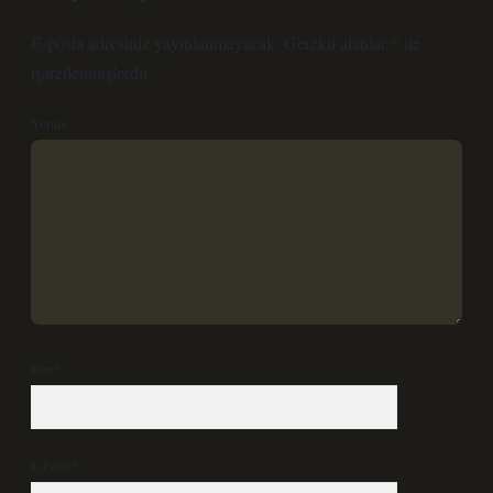
E-posta adresiniz yayınlanmayacak.
Gerekli alanlar
*
ile
işaretlenmişlerdir
Yorum
İsim*
E-Posta*