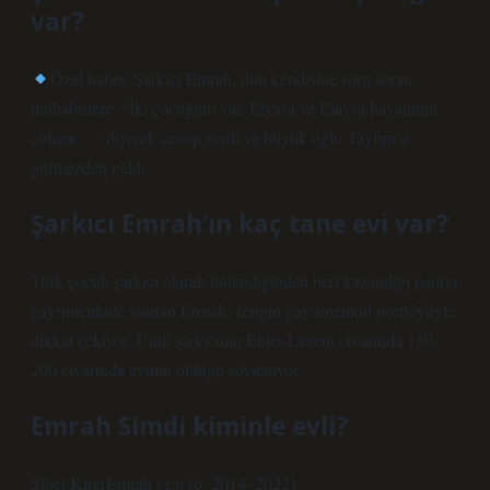
var?
Özel haber. Şarkıcı Emrah, dün kendisine soru soran
muhabirlere, “İki çocuğum var, Elyasa ve Elaysa hayatımın
anlamı…” diyerek cevap verdi ve büyük oğlu Tayfun’u
görmezden geldi.
Şarkıcı Emrah’ın kaç tane evi var?
Türk çocuk şarkıcı olarak ünlendiğinden beri kazandığı parayı
gayrimenkule yatıran Emrah, zengin gayrimenkul portföyüyle
dikkat çekiyor. Ünlü şarkıcının Etiler-Levent civarında 150-
200 civarında evinin olduğu söyleniyor.
Emrah Simdi kiminle evli?
Sibel KirerEmrah / eşi (ö. 2014–2022)