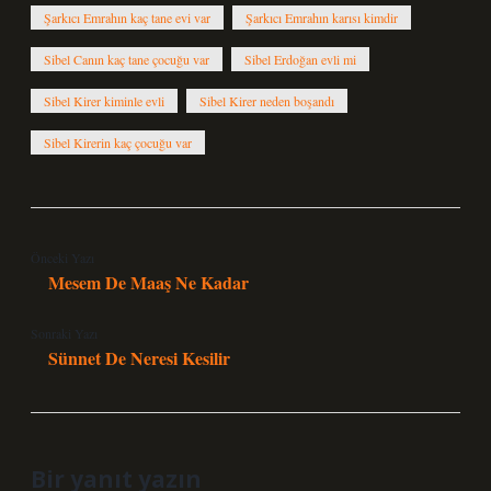
Şarkıcı Emrahın kaç tane evi var
Şarkıcı Emrahın karısı kimdir
Sibel Canın kaç tane çocuğu var
Sibel Erdoğan evli mi
Sibel Kirer kiminle evli
Sibel Kirer neden boşandı
Sibel Kirerin kaç çocuğu var
Önceki Yazı
Mesem De Maaş Ne Kadar
Sonraki Yazı
Sünnet De Neresi Kesilir
Bir yanıt yazın