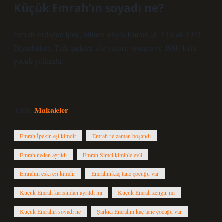
Küçük Emrah’ın soyadı ne?
Emrah Erdoğan İpek, bilinen adıyla Emrah (d. 1 Ocak 1971,
Diyarbakır), Türk şarkıcı, söz yazarı, oyuncu ve 1980’lerin
çocuk yıldızıdır.
Makaleler
Tarih:
Emrah İpekin eşi kimdir
Emrah ne zaman boşandı
Emrah neden ayrıldı
Emrah Simdi kiminle evli
Emrahin eski eşi kimdir
Emrahın kaç tane çocuğu var
Küçük Emrah karısından ayrıldı mı
Küçük Emrah zengin mi
Küçük Emrahın soyadı ne
Şarkıcı Emrahın kaç tane çocuğu var