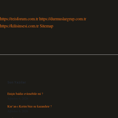
https://reisforum.com.tr
https://durmuslargrup.com.tr
https://kilisinsesi.com.tr
Sitemap
Sidebar
Son Yazılar
Enişte baldız evlenebilir mi ?
Ağustos 6, 2026
Kur’an-ı Kerim bize ne kazandırır ?
Ağustos 6, 2026