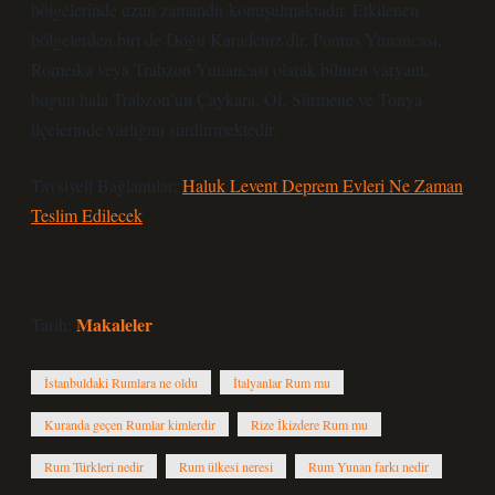
bölgelerinde uzun zamandır konuşulmaktadır. Etkilenen
bölgelerden biri de Doğu Karadeniz’dir. Pontus Yunancası,
Romeika veya Trabzon Yunancası olarak bilinen varyant,
bugün hala Trabzon’un Çaykara, Of, Sürmene ve Tonya
ilçelerinde varlığını sürdürmektedir.
Tavsiyeli Bağlantılar:
Haluk Levent Deprem Evleri Ne Zaman
Teslim Edilecek
Makaleler
Tarih:
İstanbuldaki Rumlara ne oldu
İtalyanlar Rum mu
Kuranda geçen Rumlar kimlerdir
Rize İkizdere Rum mu
Rum Türkleri nedir
Rum ülkesi neresi
Rum Yunan farkı nedir