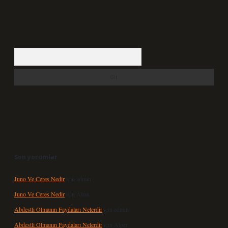
Arama
Son yorumlar
Juno Ve Ceres Nedir
için
admin
Juno Ve Ceres Nedir
için
Altan
Abdestli Olmanın Faydaları Nelerdir
için
admin
Abdestli Olmanın Faydaları Nelerdir
için
Alper