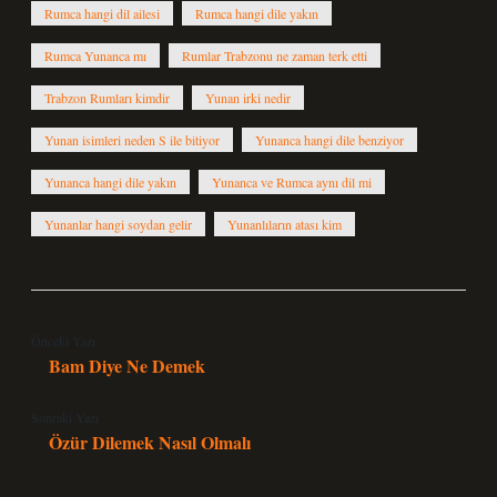
Rumca hangi dil ailesi
Rumca hangi dile yakın
Rumca Yunanca mı
Rumlar Trabzonu ne zaman terk etti
Trabzon Rumları kimdir
Yunan irki nedir
Yunan isimleri neden S ile bitiyor
Yunanca hangi dile benziyor
Yunanca hangi dile yakın
Yunanca ve Rumca aynı dil mi
Yunanlar hangi soydan gelir
Yunanlıların atası kim
Önceki Yazı
Bam Diye Ne Demek
Sonraki Yazı
Özür Dilemek Nasıl Olmalı