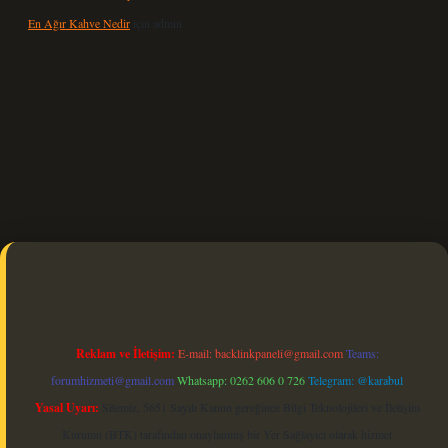
En Ağır Kahve Nedir
için
admin
güncel
Reklam ve İletişim:
E-mail:
backlinkpaneli@gmail.com
Teams:
forumhizmeti@gmail.com
Whatsapp: 0262 606 0 726
Telegram: @karabul
Yasal Uyarı:
Sitemiz, 5651 Sayılı Kanun gereğince Bilgi Teknolojileri ve İletişim
Kurumu (BTK) tarafından onaylanmış bir Yer Sağlayıcı olarak hizmet