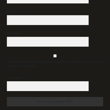
E-Posta*
Web Sitesi
Daha sonraki yorumlarımda kullanılması için adım, e-posta adresim ve site adresim
bu tarayıcıya kaydedilsin.
10 - 4 kaçtır?
*