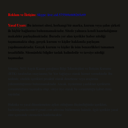
Reklam ve İletişim:
Skype: live:.cid.575569c608265c69
Yasal Uyarı:
Bu internet sitesi, herhangi bir marka, kurum veya şahıs şirketi
ile hiçbir bağlantısı bulunmamaktadır. Sitede yalnızca kendi hazırladığımız
makaleler paylaşılmaktadır. Burada yer alan içerikler haber niteliği
taşımamakta olup, gerçek kurum ve kişiler hakkında paylaşım
yapılmamaktadır. Gerçek kurum ve kişiler ile isim benzerlikleri tamamen
tesadüfidir. Sitemizdeki bilgiler taslak halindedir ve tavsiye niteliği
taşımazlar.
Sitemiz, 5651 Sayılı Kanun gereğince Bilgi Teknolojileri ve İletişim Kurumu
(BTK) tarafından onaylanmış bir Yer Sağlayıcı olarak hizmet vermektedir. Bu
nedenle, sitedeki içerikleri proaktif olarak denetleme veya araştırma
yükümlülüğümüz bulunmamaktadır. Ancak, üyelerimiz yazdıkları içeriklerin
sorumluluğunu taşımakta olup, siteye üye olarak bu sorumluluğu kabul etmiş
sayılırlar.
Hukuka ve yasal düzenlemelere aykırı olduğunu düşündüğünüz içerikleri,
backlinkpanelicomtr@gmail.com
adresine bildirmeniz halinde, ilgili içerikler yasal
süre içerisinde sitemizden kaldırılacaktır.