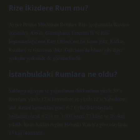
Rize İkizdere Rum mu?
Ayrıca Pontus Müslüman Rumları; Rize (çoğunlukla İkizdere
ilçesinde), Artvin, Gümüşhane, Erzurum İli ve Rus
İmparatorluğu’nun Kars Oblastı’nın bir kısmı (bkz. Kafkas
Rumları) ve Gürcistan (bkz. Gürcistan’da İslam) gibi diğer
yerleşim yerlerinde de görülmektedir.
İstanbuldaki Rumlara ne oldu?
Saldırıya uğrayan ve yağmalanan dükkanların yüzde 59’u
Rumlara, yüzde 17’si Ermenilere ve yüzde 12’si Yahudilere
aitti. Resmi kaynaklara göre, 6-7 Eylül’deki olaylarla
bağlantılı olarak 4.214 ev, 1.000 işyeri, 73 kilise ve 26 okul
yıkıldı. İnsan hakları örgütü Helsinki Watch’a göre olaylarda
15 kişi öldürüldü.