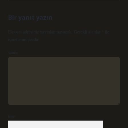
Bir yanıt yazın
E-posta adresiniz yayınlanmayacak.
Gerekli alanlar
*
ile
işaretlenmişlerdir
Yorum
İsim*