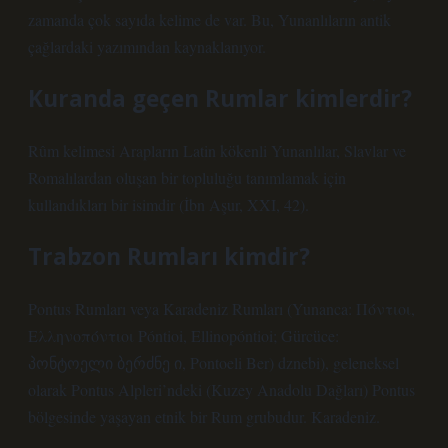
zamanda çok sayıda kelime de var. Bu, Yunanlıların antik
çağlardaki yazımından kaynaklanıyor.
Kuranda geçen Rumlar kimlerdir?
Rûm kelimesi Arapların Latin kökenli Yunanlılar, Slavlar ve
Romalılardan oluşan bir topluluğu tanımlamak için
kullandıkları bir isimdir (İbn Aşur, XXI, 42).
Trabzon Rumları kimdir?
Pontus Rumları veya Karadeniz Rumları (Yunanca: Πόντιοι,
Ελληνοπόντιοι Póntioi, Ellinopóntioi; Gürcüce:
პონტოელი ბერძნე ი, Pontoeli Ber) dznebi), geleneksel
olarak Pontus Alpleri’ndeki (Kuzey Anadolu Dağları) Pontus
bölgesinde yaşayan etnik bir Rum grubudur. Karadeniz.