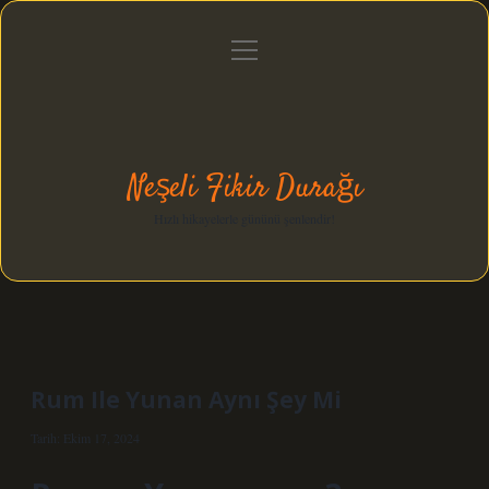
menüyü
Anasayfa
Gizlilik Politikası
Yasal Uyarı
aç
Hakkımızda
Neşeli Fikir Durağı
Hızlı hikayelerle gününü şenlendir!
Rum Ile Yunan Aynı Şey Mi
Tarih: Ekim 17, 2024