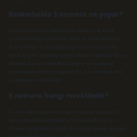
Basketbolda 3 numara ne yapar?
Küçük forvet veya üç numara, pota altında ve üç sayılık
çizginin etrafında oynayabilen, büyük ve küçük oyuncuları
destekleyebilen ve gerektiğinde şutör gard ve uzun forvet
olarak da görev yapabilen (örneğin Hidayet Türkoğlu, Bootsy
Thornton, Lamar Odom, Ron Artest) ve şut ve ribaund
yeteneklerine sahip bir oyuncudur. Bu, çok yönlü basketbol
oyuncularına verilen isimdir.
8 numara hangi mevkidedir?
8 – Orta saha oyuncusu Orta saha oyuncuları savunma ve
hücum arasındaki bağlantıdır ve hem hücumda hem de
defansta önemli rollere sahiptir. Kendilerini sahanın ortasında
konumlandırırlar. Hücumda, orta saha oyuncuları zaman