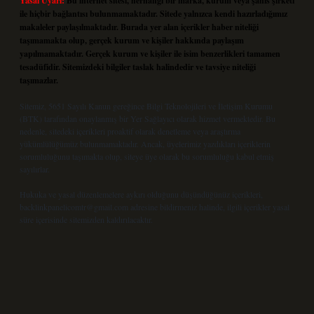
Yasal Uyarı:
Bu internet sitesi, herhangi bir marka, kurum veya şahıs şirketi
ile hiçbir bağlantısı bulunmamaktadır. Sitede yalnızca kendi hazırladığımız
makaleler paylaşılmaktadır. Burada yer alan içerikler haber niteliği
taşımamakta olup, gerçek kurum ve kişiler hakkında paylaşım
yapılmamaktadır. Gerçek kurum ve kişiler ile isim benzerlikleri tamamen
tesadüfidir. Sitemizdeki bilgiler taslak halindedir ve tavsiye niteliği
taşımazlar.
Sitemiz, 5651 Sayılı Kanun gereğince Bilgi Teknolojileri ve İletişim Kurumu
(BTK) tarafından onaylanmış bir Yer Sağlayıcı olarak hizmet vermektedir. Bu
nedenle, sitedeki içerikleri proaktif olarak denetleme veya araştırma
yükümlülüğümüz bulunmamaktadır. Ancak, üyelerimiz yazdıkları içeriklerin
sorumluluğunu taşımakta olup, siteye üye olarak bu sorumluluğu kabul etmiş
sayılırlar.
Hukuka ve yasal düzenlemelere aykırı olduğunu düşündüğünüz içerikleri,
backlinkpanelicomtr@gmail.com
adresine bildirmeniz halinde, ilgili içerikler yasal
süre içerisinde sitemizden kaldırılacaktır.