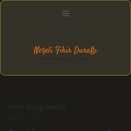
menüyü
Anasayfa
Gizlilik Politikası
Yasal Uyarı
aç
Hakkımızda
Neşeli Fikir Durağı
Hızlı hikayelerle gününü şenlendir!
Pivot Hangi Mevki
Tarih: Nisan 18, 2025