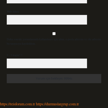
Web Sitesi
Daha sonraki yorumlarımda kullanılması için adım, e-posta adresim ve site adresim
bu tarayıcıya kaydedilsin.
9 - 5 kaçtır?
*
https://reisforum.com.tr
https://durmuslargrup.com.tr