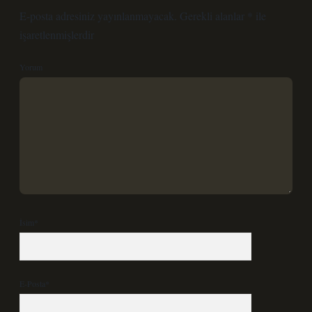
E-posta adresiniz yayınlanmayacak.
Gerekli alanlar
*
ile
işaretlenmişlerdir
Yorum
İsim*
E-Posta*