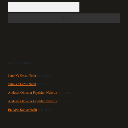
Arama
Son yorumlar
Juno Ve Ceres Nedir
için
admin
Juno Ve Ceres Nedir
için
Altan
Abdestli Olmanın Faydaları Nelerdir
için
admin
Abdestli Olmanın Faydaları Nelerdir
için
Alper
En Ağır Kahve Nedir
için
admin