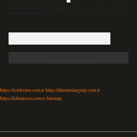
Daha sonraki yorumlarımda kullanılması için adım, e-posta adresim ve site adresim
bu tarayıcıya kaydedilsin.
10 - 4 kaçtır?
*
https://reisforum.com.tr
https://durmuslargrup.com.tr
https://kilisinsesi.com.tr
Sitemap