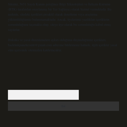
Sitemiz, 5651 Sayılı Kanun gereğince Bilgi Teknolojileri ve İletişim Kurumu
(BTK) tarafından onaylanmış bir Yer Sağlayıcı olarak hizmet vermektedir. Bu
nedenle, sitedeki içerikleri proaktif olarak denetleme veya araştırma
yükümlülüğümüz bulunmamaktadır. Ancak, üyelerimiz yazdıkları içeriklerin
sorumluluğunu taşımakta olup, siteye üye olarak bu sorumluluğu kabul etmiş
sayılırlar.
Hukuka ve yasal düzenlemelere aykırı olduğunu düşündüğünüz içerikleri,
backlinkpanelicomtr@gmail.com
adresine bildirmeniz halinde, ilgili içerikler yasal
süre içerisinde sitemizden kaldırılacaktır.
Arama