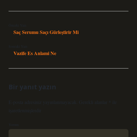
Önceki Yazı
Saç Serumu Saçı Gürleştirir Mi
Sonraki Yazı
Vazife Es Anlami Ne
Bir yanıt yazın
E-posta adresiniz yayınlanmayacak.
Gerekli alanlar
*
ile
işaretlenmişlerdir
Yorum