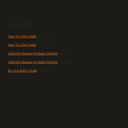
Son yorumlar
Juno Ve Ceres Nedir
için
admin
Juno Ve Ceres Nedir
için
Altan
Abdestli Olmanın Faydaları Nelerdir
için
admin
Abdestli Olmanın Faydaları Nelerdir
için
Alper
En Ağır Kahve Nedir
için
admin