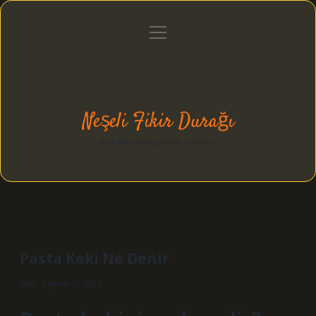
menüyü
Anasayfa
Gizlilik Politikası
Yasal Uyarı
aç
Hakkımızda
Neşeli Fikir Durağı
Hızlı hikayelerle gününü şenlendir!
Pasta Keki Ne Denir
Tarih: Ağustos 25, 2025