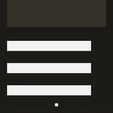
İsim*
E-Posta*
Web Sitesi
Daha sonraki yorumlarımda kullanılması için adım, e-posta adresim ve site adresim