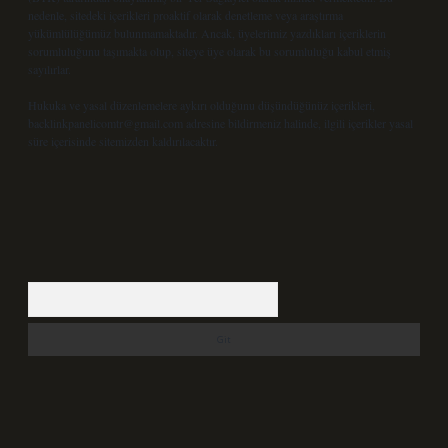
nedenle, sitedeki içerikleri proaktif olarak denetleme veya araştırma
yükümlülüğümüz bulunmamaktadır. Ancak, üyelerimiz yazdıkları içeriklerin
sorumluluğunu taşımakta olup, siteye üye olarak bu sorumluluğu kabul etmiş
sayılırlar.
Hukuka ve yasal düzenlemelere aykırı olduğunu düşündüğünüz içerikleri,
backlinkpanelicomtr@gmail.com
adresine bildirmeniz halinde, ilgili içerikler yasal
süre içerisinde sitemizden kaldırılacaktır.
Arama