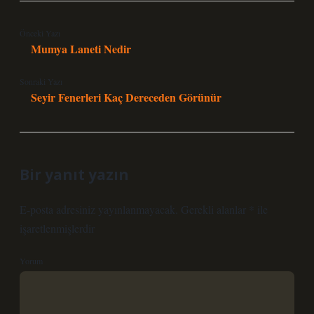
Önceki Yazı
Mumya Laneti Nedir
Sonraki Yazı
Seyir Fenerleri Kaç Dereceden Görünür
Bir yanıt yazın
E-posta adresiniz yayınlanmayacak.
Gerekli alanlar
*
ile
işaretlenmişlerdir
Yorum