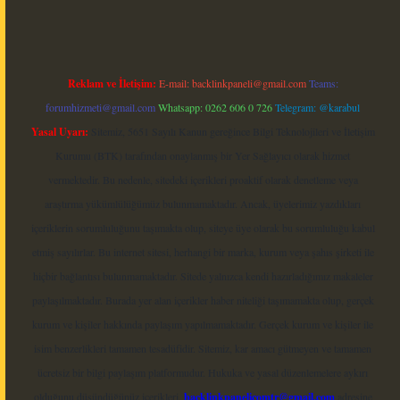
Reklam ve İletişim:
E-mail:
backlinkpaneli@gmail.com
Teams:
forumhizmeti@gmail.com
Whatsapp: 0262 606 0 726
Telegram: @karabul
Yasal Uyarı:
Sitemiz, 5651 Sayılı Kanun gereğince Bilgi Teknolojileri ve İletişim
Kurumu (BTK) tarafından onaylanmış bir Yer Sağlayıcı olarak hizmet
vermektedir. Bu nedenle, sitedeki içerikleri proaktif olarak denetleme veya
araştırma yükümlülüğümüz bulunmamaktadır. Ancak, üyelerimiz yazdıkları
içeriklerin sorumluluğunu taşımakta olup, siteye üye olarak bu sorumluluğu kabul
etmiş sayılırlar. Bu internet sitesi, herhangi bir marka, kurum veya şahıs şirketi ile
hiçbir bağlantısı bulunmamaktadır. Sitede yalnızca kendi hazırladığımız makaleler
paylaşılmaktadır. Burada yer alan içerikler haber niteliği taşımamakta olup, gerçek
kurum ve kişiler hakkında paylaşım yapılmamaktadır. Gerçek kurum ve kişiler ile
isim benzerlikleri tamamen tesadüfidir. Sitemiz, kar amacı gütmeyen ve tamamen
ücretsiz bir bilgi paylaşım platformudur. Hukuka ve yasal düzenlemelere aykırı
olduğunu düşündüğünüz içerikleri,
backlinkpanelicomtr@gmail.com
adresine