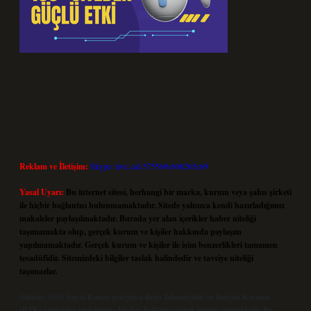
Reklam ve İletişim:
Skype: live:.cid.575569c608265c69
Yasal Uyarı:
Bu internet sitesi, herhangi bir marka, kurum veya şahıs şirketi
ile hiçbir bağlantısı bulunmamaktadır. Sitede yalnızca kendi hazırladığımız
makaleler paylaşılmaktadır. Burada yer alan içerikler haber niteliği
taşımamakta olup, gerçek kurum ve kişiler hakkında paylaşım
yapılmamaktadır. Gerçek kurum ve kişiler ile isim benzerlikleri tamamen
tesadüfidir. Sitemizdeki bilgiler taslak halindedir ve tavsiye niteliği
taşımazlar.
Sitemiz, 5651 Sayılı Kanun gereğince Bilgi Teknolojileri ve İletişim Kurumu
(BTK) tarafından onaylanmış bir Yer Sağlayıcı olarak hizmet vermektedir. Bu