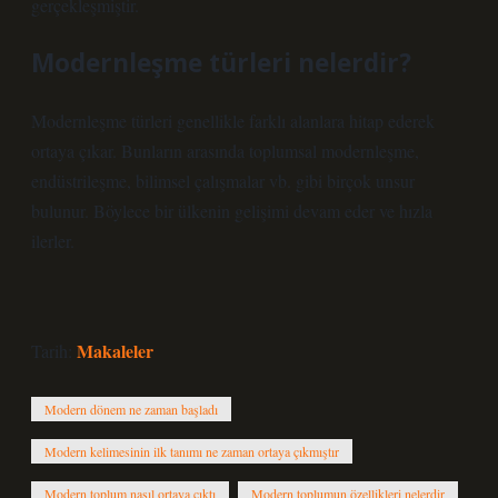
gerçekleşmiştir.
Modernleşme türleri nelerdir?
Modernleşme türleri genellikle farklı alanlara hitap ederek
ortaya çıkar. Bunların arasında toplumsal modernleşme,
endüstrileşme, bilimsel çalışmalar vb. gibi birçok unsur
bulunur. Böylece bir ülkenin gelişimi devam eder ve hızla
ilerler.
Makaleler
Tarih:
Modern dönem ne zaman başladı
Modern kelimesinin ilk tanımı ne zaman ortaya çıkmıştır
Modern toplum nasıl ortaya çıktı
Modern toplumun özellikleri nelerdir