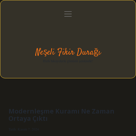
menüyü
Anasayfa
Gizlilik Politikası
Yasal Uyarı
aç
Hakkımızda
Neşeli Fikir Durağı
Hızlı hikayelerle gününü şenlendir!
Modernleşme Kuramı Ne Zaman
Ortaya Çıktı
Tarih: Kasım 7, 2024