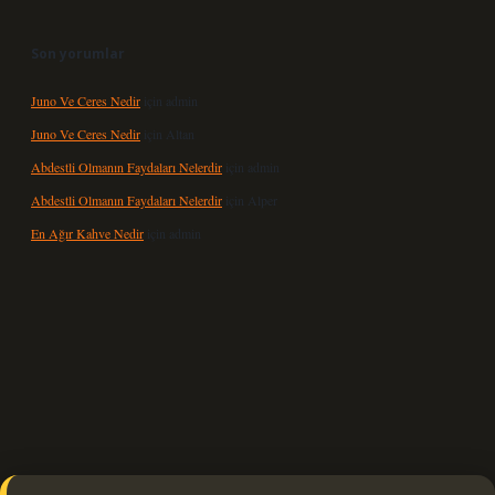
Son yorumlar
Juno Ve Ceres Nedir
için
admin
Juno Ve Ceres Nedir
için
Altan
Abdestli Olmanın Faydaları Nelerdir
için
admin
Abdestli Olmanın Faydaları Nelerdir
için
Alper
En Ağır Kahve Nedir
için
admin
 güncel