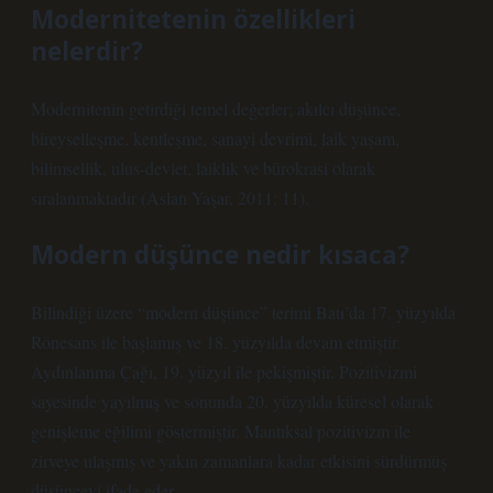
Modernitetenin özellikleri
nelerdir?
Modernitenin getirdiği temel değerler; akılcı düşünce,
bireyselleşme, kentleşme, sanayi devrimi, laik yaşam,
bilimsellik, ulus-devlet, laiklik ve bürokrasi olarak
sıralanmaktadır (Aslan Yaşar, 2011: 11).
Modern düşünce nedir kısaca?
Bilindiği üzere “modern düşünce” terimi Batı’da 17. yüzyılda
Rönesans ile başlamış ve 18. yüzyılda devam etmiştir.
Aydınlanma Çağı, 19. yüzyıl ile pekişmiştir. Pozitivizmi
sayesinde yayılmış ve sonunda 20. yüzyılda küresel olarak
genişleme eğilimi göstermiştir. Mantıksal pozitivizm ile
zirveye ulaşmış ve yakın zamanlara kadar etkisini sürdürmüş
düşünceyi ifade eder.