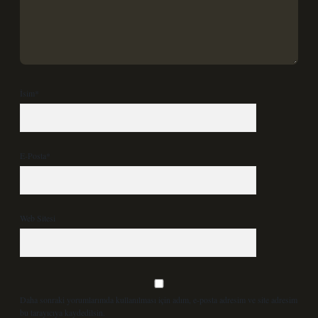
İsim*
E-Posta*
Web Sitesi
Daha sonraki yorumlarımda kullanılması için adım, e-posta adresim ve site adresim
bu tarayıcıya kaydedilsin.