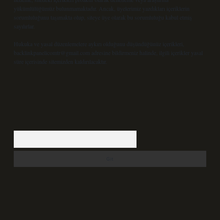
yükümlülüğümüz bulunmamaktadır. Ancak, üyelerimiz yazdıkları içeriklerin
sorumluluğunu taşımakta olup, siteye üye olarak bu sorumluluğu kabul etmiş
sayılırlar.
Hukuka ve yasal düzenlemelere aykırı olduğunu düşündüğünüz içerikleri,
backlinkpanelicomtr@gmail.com
adresine bildirmeniz halinde, ilgili içerikler yasal
süre içerisinde sitemizden kaldırılacaktır.
Arama