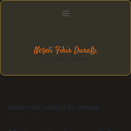
menüyü
Anasayfa
Gizlilik Politikası
Yasal Uyarı
aç
Hakkımızda
Neşeli Fikir Durağı
Hızlı hikayelerle gününü şenlendir!
Modernist Anlayış Ne Demek
Tarih: Aralık 22, 2024