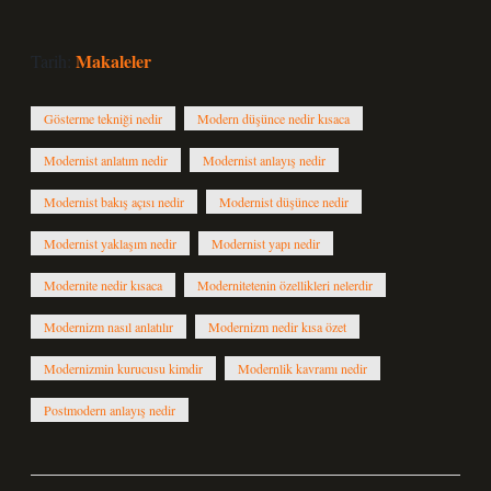
Makaleler
Tarih:
Gösterme tekniği nedir
Modern düşünce nedir kısaca
Modernist anlatım nedir
Modernist anlayış nedir
Modernist bakış açısı nedir
Modernist düşünce nedir
Modernist yaklaşım nedir
Modernist yapı nedir
Modernite nedir kısaca
Modernitetenin özellikleri nelerdir
Modernizm nasıl anlatılır
Modernizm nedir kısa özet
Modernizmin kurucusu kimdir
Modernlik kavramı nedir
Postmodern anlayış nedir