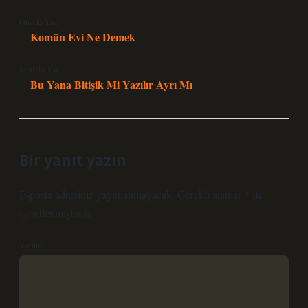
Önceki Yazı
Komün Evi Ne Demek
Sonraki Yazı
Bu Yana Bitişik Mi Yazılır Ayrı Mı
Bir yanıt yazın
E-posta adresiniz yayınlanmayacak.
Gerekli alanlar
*
ile
işaretlenmişlerdir
Yorum