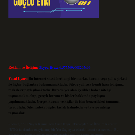
Reklam ve İletişim:
Skype: live:.cid.575569c608265c69
Yasal Uyarı:
Bu internet sitesi, herhangi bir marka, kurum veya şahıs şirketi
ile hiçbir bağlantısı bulunmamaktadır. Sitede yalnızca kendi hazırladığımız
makaleler paylaşılmaktadır. Burada yer alan içerikler haber niteliği
taşımamakta olup, gerçek kurum ve kişiler hakkında paylaşım
yapılmamaktadır. Gerçek kurum ve kişiler ile isim benzerlikleri tamamen
tesadüfidir. Sitemizdeki bilgiler taslak halindedir ve tavsiye niteliği
taşımazlar.
Sitemiz, 5651 Sayılı Kanun gereğince Bilgi Teknolojileri ve İletişim Kurumu
(BTK) tarafından onaylanmış bir Yer Sağlayıcı olarak hizmet vermektedir. Bu
nedenle, sitedeki içerikleri proaktif olarak denetleme veya araştırma