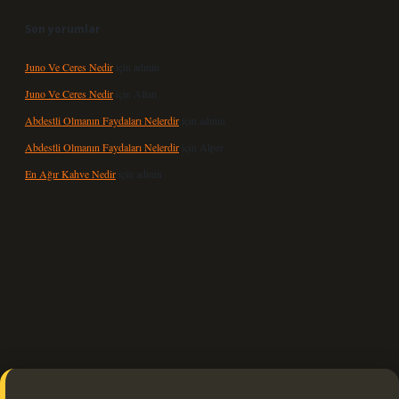
Son yorumlar
Juno Ve Ceres Nedir
için
admin
Juno Ve Ceres Nedir
için
Altan
Abdestli Olmanın Faydaları Nelerdir
için
admin
Abdestli Olmanın Faydaları Nelerdir
için
Alper
En Ağır Kahve Nedir
için
admin
 güncel