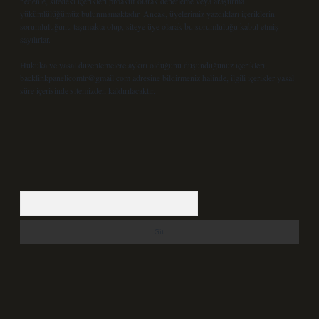
nedenle, sitedeki içerikleri proaktif olarak denetleme veya araştırma
yükümlülüğümüz bulunmamaktadır. Ancak, üyelerimiz yazdıkları içeriklerin
sorumluluğunu taşımakta olup, siteye üye olarak bu sorumluluğu kabul etmiş
sayılırlar.
Hukuka ve yasal düzenlemelere aykırı olduğunu düşündüğünüz içerikleri,
backlinkpanelicomtr@gmail.com
adresine bildirmeniz halinde, ilgili içerikler yasal
süre içerisinde sitemizden kaldırılacaktır.
Arama