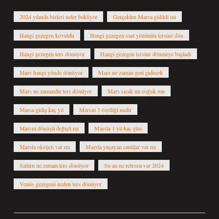
2024 yılında bizleri neler bekliyor
Gerçekten Marsa gidildi mi
Hangi gezegen kovuldu
Hangi gezegen saat yönünün tersine dön
Hangi gezegen ters donuyor
Hangi gezegen tersine dönmeye başladı
Mars hangi yönde dönüyor
Mars ne zaman geri gidecek
Mars ne zamandır ters dönüyor
Mars sıcak mı soğuk mu
Marsa gidiş kaç yıl
Marsın 3 özelliği nedir
Marsın dönüşü değişti mi
Marsta 1 yıl kaç gün
Marsta oksijen var mı
Marsta yaşayan canlılar var mı
Satürn ne zaman ters dönüyor
Su an ne retrosu var 2024
Venüs gezegeni neden ters dönüyor