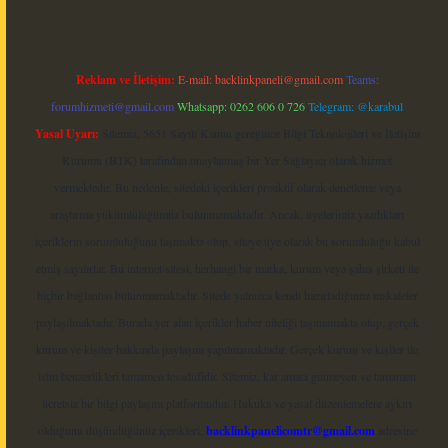
Reklam ve İletişim:
E-mail:
backlinkpaneli@gmail.com
Teams:
forumhizmeti@gmail.com
Whatsapp: 0262 606 0 726
Telegram: @karabul
Yasal Uyarı:
Sitemiz, 5651 Sayılı Kanun gereğince Bilgi Teknolojileri ve İletişim
Kurumu (BTK) tarafından onaylanmış bir Yer Sağlayıcı olarak hizmet
vermektedir. Bu nedenle, sitedeki içerikleri proaktif olarak denetleme veya
araştırma yükümlülüğümüz bulunmamaktadır. Ancak, üyelerimiz yazdıkları
içeriklerin sorumluluğunu taşımakta olup, siteye üye olarak bu sorumluluğu kabul
etmiş sayılırlar. Bu internet sitesi, herhangi bir marka, kurum veya şahıs şirketi ile
hiçbir bağlantısı bulunmamaktadır. Sitede yalnızca kendi hazırladığımız makaleler
paylaşılmaktadır. Burada yer alan içerikler haber niteliği taşımamakta olup, gerçek
kurum ve kişiler hakkında paylaşım yapılmamaktadır. Gerçek kurum ve kişiler ile
isim benzerlikleri tamamen tesadüfidir. Sitemiz, kar amacı gütmeyen ve tamamen
ücretsiz bir bilgi paylaşım platformudur. Hukuka ve yasal düzenlemelere aykırı
olduğunu düşündüğünüz içerikleri,
backlinkpanelicomtr@gmail.com
adresine