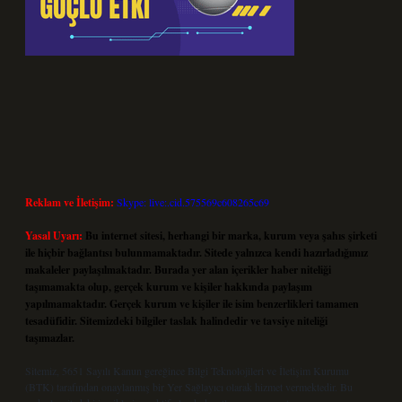
Reklam ve İletişim:
Skype: live:.cid.575569c608265c69
Yasal Uyarı:
Bu internet sitesi, herhangi bir marka, kurum veya şahıs şirketi
ile hiçbir bağlantısı bulunmamaktadır. Sitede yalnızca kendi hazırladığımız
makaleler paylaşılmaktadır. Burada yer alan içerikler haber niteliği
taşımamakta olup, gerçek kurum ve kişiler hakkında paylaşım
yapılmamaktadır. Gerçek kurum ve kişiler ile isim benzerlikleri tamamen
tesadüfidir. Sitemizdeki bilgiler taslak halindedir ve tavsiye niteliği
taşımazlar.
Sitemiz, 5651 Sayılı Kanun gereğince Bilgi Teknolojileri ve İletişim Kurumu
(BTK) tarafından onaylanmış bir Yer Sağlayıcı olarak hizmet vermektedir. Bu