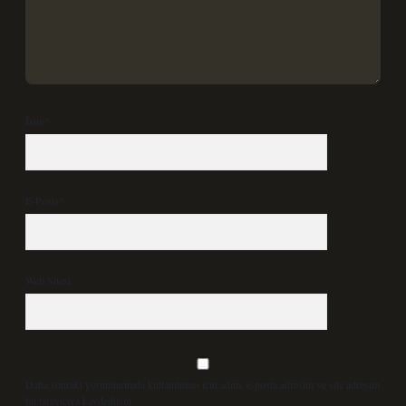
İsim*
E-Posta*
Web Sitesi
Daha sonraki yorumlarımda kullanılması için adım, e-posta adresim ve site adresim
bu tarayıcıya kaydedilsin.