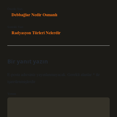
Önceki Yazı
Debbağlar Nedir Osmanlı
Sonraki Yazı
Radyasyon Türleri Nelerdir
Bir yanıt yazın
E-posta adresiniz yayınlanmayacak.
Gerekli alanlar
*
ile
işaretlenmişlerdir
Yorum