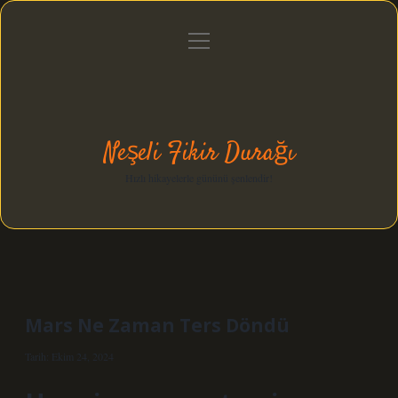
menüyü
Anasayfa
Gizlilik Politikası
Yasal Uyarı
aç
Hakkımızda
Neşeli Fikir Durağı
Hızlı hikayelerle gününü şenlendir!
Mars Ne Zaman Ters Döndü
Tarih: Ekim 24, 2024