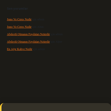
Son yorumlar
Juno Ve Ceres Nedir
için
admin
Juno Ve Ceres Nedir
için
Altan
Abdestli Olmanın Faydaları Nelerdir
için
admin
Abdestli Olmanın Faydaları Nelerdir
için
Alper
En Ağır Kahve Nedir
için
admin
güncel