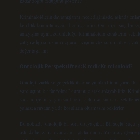
kadar doğru olduğunu gösterir?
Kriminaloidlerin davranışlarını incelediğimizde, aslında onlar
kendilik kontrolü uyguladığını görürüz. Onlar için suç, bir se
anlayışına uyma zorunluluğu, kriminaloidin karakterini şekillen
çatışmadığı sorusunu doğurur. Kişinin etik sorumluluğu, yalnız
değer taşır mı?
Ontolojik Perspektiften: Kimdir Kriminaloid?
Ontoloji, varlık ve gerçeklik üzerine yapılan bir araştırmadır.
varoluşunu bir tür “olma” durumu olarak anlayabiliriz. Krimin
suçla iç içe bir yaşam sürdüren, toplumsal sınırlarla şekillen
yalnızca fırsatın ya da koşulların oluşmasını beklerler.
Bu noktada, ontolojik bir soru ortaya çıkar: Bir suçlu, suçu i
aslında her zaman var olan suçlular mıdır? Ya da suç işleme po