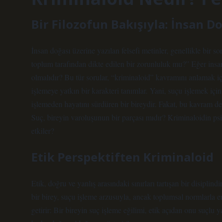
Bir Filozofun Bakışıyla: İnsan D
İnsan doğası üzerine yazılan felsefi metinler, genellikle bir so
toplum tarafından dikte edilen bir zorunluluk mu?” Eğer insan
olmalıdır? Bu tür sorular, “kriminaloid” kavramını anlamak iç
işlemeye yatkın bir karakteri tanımlar. Yani, suçu işlemek içi
işlemeden hayatını sürdüren bir bireydir. Fakat, bu kavram der
Suç, bireyin varoluşunun bir parçası mıdır? Kriminaloidin psik
etkiler?
Etik Perspektiften Kriminaloid
Etik, doğru ve yanlış arasındaki sınırları tartışan bir disiplind
bir birey, suçu işleme arzusuyla, ancak toplumsal normlarla e
getirir: Bir bireyin suç işleme eğilimi, etik açıdan onu suçlu