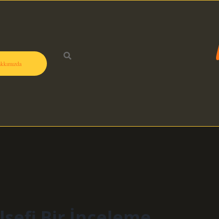
kkımızda
lsefi Bir İnceleme