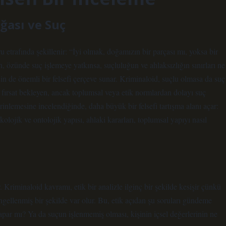
oğası ve Suç
ru etrafında şekillenir: “İyi olmak, doğamızın bir parçası mı, yoksa bir
, özünde suç işlemeye yatkınsa, suçluluğun ve ahlaksızlığın sınırları ne
in de önemli bir felsefi çerçeve sunar. Kriminaloid, suçlu olmasa da suç
n fırsat bekleyen, ancak toplumsal veya etik normlardan dolayı suç
inlemesine incelendiğinde, daha büyük bir felsefi tartışma alanı açar:
olojik ve ontolojik yapısı, ahlaki kararları, toplumsal yapıyı nasıl
ir. Kriminaloid kavramı, etik bir analizle ilginç bir şekilde kesişir çünkü
ngellenmiş bir şekilde var olur. Bu, etik açıdan şu soruları gündeme
 yapar mı? Ya da suçun işlenmemiş olması, kişinin içsel değerlerinin ne