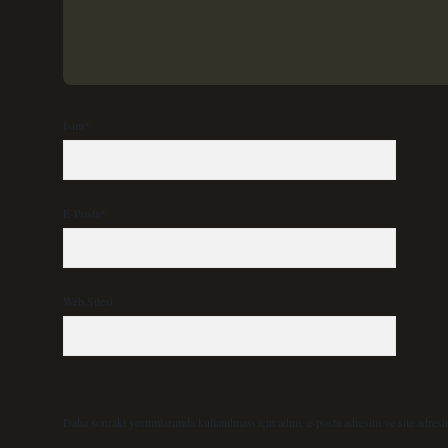
İsim*
E-Posta*
Web Sitesi
Daha sonraki yorumlarımda kullanılması için adım, e-posta adresim ve site adresi