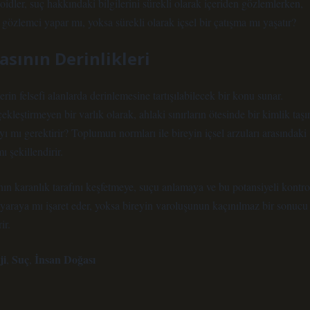
oidler, suç hakkındaki bilgilerini sürekli olarak içeriden gözlemlerken,
r gözlemci yapar mı, yoksa sürekli olarak içsel bir çatışma mı yaşatır?
asının Derinlikleri
rin felsefi alanlarda derinlemesine tartışılabilecek bir konu sunar.
leştirmeyen bir varlık olarak, ahlaki sınırların ötesinde bir kimlik taşır
yı mı gerektirir? Toplumun normları ile bireyin içsel arzuları arasındaki
 şekillendirir.
nın karanlık tarafını keşfetmeye, suçu anlamaya ve bu potansiyeli kontro
yaraya mı işaret eder, yoksa bireyin varoluşunun kaçınılmaz bir sonucu
ir.
ji
Suç
İnsan Doğası
,
,