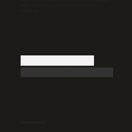
halinde, ilgili içerikler yasal süre içerisinde sitemizden
kaldırılacaktır.
.
Arama
l
Son yorumlar