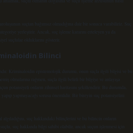
unu anlamak, suçlu olmanın doğasına ve suçu işleme arzusunun nasıl
varoluşunun suçtan bağımsız olmadığına dair bir sonuca varabiliriz. Suç
ategoriye yerleştirir. Ancak, suç işleme kararını erteleyen ya da
yel suçlular olduklarını gösterir.
minaloidin Bilinci
landır. Kriminaloidin epistemolojik durumu, onun suçla ilgili bilgisi ve bu
ememiş olmalarına rağmen, suçla ilgili belirli bir bilgiye ve anlayışa
uçun potansiyeli onların zihinsel haritasını şekillendirir. Bu durumda,
u yapıp yapmayacağı sorusu önemlidir. Bir bireyin suç potansiyelini
l algıladığını, suç hakkındaki bilinçlerini ve bu bilincin onların
 suçlu, suç hakkında bilgi sahibi olabilir, ancak suçun işlenmesi için