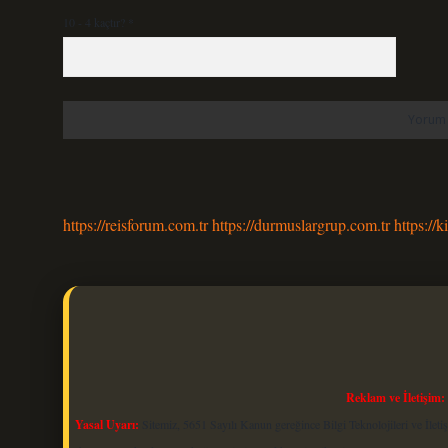
10 - 4 kaçtır?
*
https://reisforum.com.tr
https://durmuslargrup.com.tr
https://k
Reklam ve İletişim:
Yasal Uyarı:
Sitemiz, 5651 Sayılı Kanun gereğince Bilgi Teknolojileri ve İlet