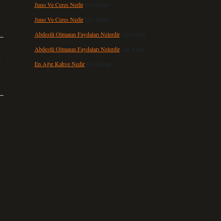
Juno Ve Ceres Nedir
için
admin
Juno Ve Ceres Nedir
için
Altan
Abdestli Olmanın Faydaları Nelerdir
için
admin
Abdestli Olmanın Faydaları Nelerdir
için
Alper
ı
En Ağır Kahve Nedir
için
admin