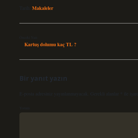
Makaleler
Tarih:
Önceki Yazı
Kartuş dolumu kaç TL ?
Bir yanıt yazın
E-posta adresiniz yayınlanmayacak.
Gerekli alanlar
*
ile işar
Yorum