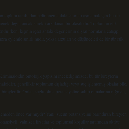
ın toplum tarafından belirlenen ahlaki sınırları aşmamak için bir tür
çenek değil, ancak sürekli arzulanan bir olasılıktır. Toplumun etik
dirirken, kişinin içsel ahlaki değerlerinin dışsal normlarla çatışıp
ca eylemle sınırlı mıdır, yoksa arzuları ve düşünceleri de bir tür etik
 Kriminaloidin ontolojik yapısını incelediğimizde, bu tür bireylerin
aloidler, genellikle toplumun dışladığı veya suç işlememiş olsalar bile,
en bireylerdir. Onlar, suçlu olma potansiyeline sahip olmalarına rağmen,
şlemeden önce var mıydı? Yani, suçun potansiyelini barındıran bireyler,
tansiyeli, yalnızca fırsatlar ve toplumsal koşullar tarafından aktive