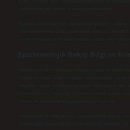
edilen bir özellik midir? Kriminaloidlerin ontolojik varoluş
şekillendiğine dair önemli bir anlayış kazandırabilir.
Kriminaloidlerin ontolojik yapısını incelediğimizde, onların 
işleme potansiyeline sahip olmak, onları belirli bir ontolojik k
engelleyen toplumsal ve ahlaki normlar, onların sadece potansi
Epistemolojik Bakış: Bilgi ve Kri
Epistemoloji, bilgi ve bilincin doğasını araştıran bir felsefi a
bilgiyle nasıl başa çıktığı ile ilgilidir. Kriminaloidler, suç işl
sahiptirler. Ancak, bu bilgi onları suçtan alıkoymaz; aksine, s
kriminaloidin suç hakkındaki bilgisinin, onu etik açıdan suçl
bilmesi, bu potansiyelin gerçekleşmesine yol açar mı?
Epistemolojik bir bakış açısıyla, kriminaloidlerin dünyayı nası
davranışlarını nasıl şekillendirdiğini incelemek önemlidir. Bir