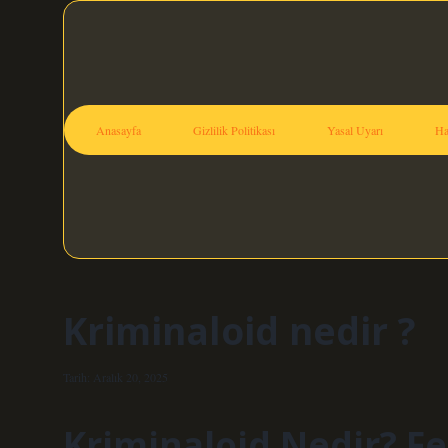
Anasayfa
Gizlilik Politikası
Yasal Uyarı
Ha
Kriminaloid nedir ?
Tarih: Aralık 20, 2025
Kriminaloid Nedir? Fe