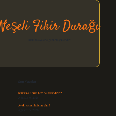
Neşeli Fikir Durağı
Hızlı hikayelerle gününü şenlendir!
Sidebar
elexbet güncel
Son Yazılar
Kur’an-ı Kerim bize ne kazandırır ?
Ağustos 6, 2026
Ayak yorgunluğu ne alır ?
Ağustos 5, 2026