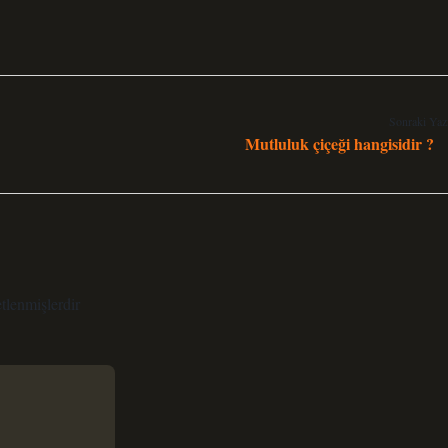
Sonraki Yaz
Mutluluk çiçeği hangisidir ?
etlenmişlerdir