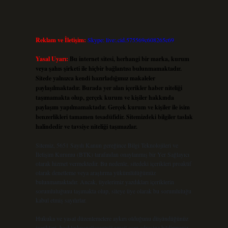
Reklam ve İletişim:
Skype: live:.cid.575569c608265c69
Yasal Uyarı:
Bu internet sitesi, herhangi bir marka, kurum
veya şahıs şirketi ile hiçbir bağlantısı bulunmamaktadır.
Sitede yalnızca kendi hazırladığımız makaleler
paylaşılmaktadır. Burada yer alan içerikler haber niteliği
taşımamakta olup, gerçek kurum ve kişiler hakkında
paylaşım yapılmamaktadır. Gerçek kurum ve kişiler ile isim
benzerlikleri tamamen tesadüfidir. Sitemizdeki bilgiler taslak
halindedir ve tavsiye niteliği taşımazlar.
Sitemiz, 5651 Sayılı Kanun gereğince Bilgi Teknolojileri ve
İletişim Kurumu (BTK) tarafından onaylanmış bir Yer Sağlayıcı
olarak hizmet vermektedir. Bu nedenle, sitedeki içerikleri proaktif
olarak denetleme veya araştırma yükümlülüğümüz
bulunmamaktadır. Ancak, üyelerimiz yazdıkları içeriklerin
sorumluluğunu taşımakta olup, siteye üye olarak bu sorumluluğu
kabul etmiş sayılırlar.
Hukuka ve yasal düzenlemelere aykırı olduğunu düşündüğünüz
içerikleri,
backlinkpanelicomtr@gmail.com
adresine bildirmeniz