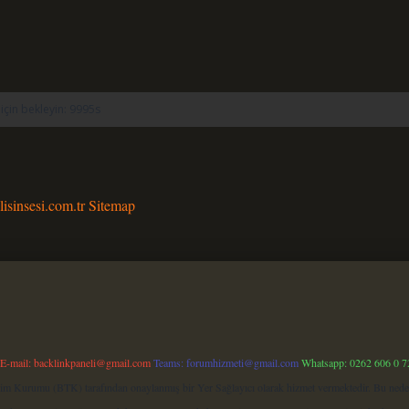
ilisinsesi.com.tr
Sitemap
E-mail:
backlinkpaneli@gmail.com
Teams:
forumhizmeti@gmail.com
Whatsapp: 0262 606 0 7
işim Kurumu (BTK) tarafından onaylanmış bir Yer Sağlayıcı olarak hizmet vermektedir. Bu neden