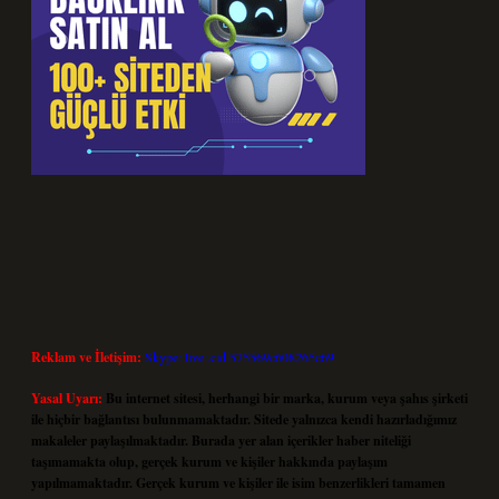
Reklam ve İletişim:
Skype: live:.cid.575569c608265c69
Yasal Uyarı:
Bu internet sitesi, herhangi bir marka, kurum veya şahıs şirketi
ile hiçbir bağlantısı bulunmamaktadır. Sitede yalnızca kendi hazırladığımız
makaleler paylaşılmaktadır. Burada yer alan içerikler haber niteliği
taşımamakta olup, gerçek kurum ve kişiler hakkında paylaşım
yapılmamaktadır. Gerçek kurum ve kişiler ile isim benzerlikleri tamamen