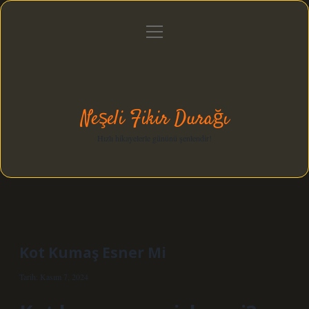
menüyü
Anasayfa
Gizlilik Politikası
Yasal Uyarı
aç
Hakkımızda
Neşeli Fikir Durağı
Hızlı hikayelerle gününü şenlendir!
Kot Kumaş Esner Mi
Tarih: Kasım 7, 2024