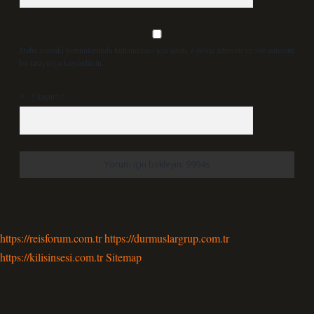
Daha sonraki yorumlarımda kullanılması için adım, e-posta adresim ve site adresim
bu tarayıcıya kaydedilsin.
9 - 5 kaçtır?
*
https://reisforum.com.tr
https://durmuslargrup.com.tr
https://kilisinsesi.com.tr
Sitemap