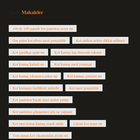
Makaleler
Tarih:
100 de 100 pamuk kot pantolon esner mi
Dar gelen kot elbise nasıl genişletilir
Kot alırken nelere dikkat edilmeli
Kot giydikçe açılır mı
Kot kumaş kaç derecede yıkanır
Kot kumaş kaliteli mi
Kot kumaş nasıl yumuşar
Kot kumaş yıkanınca çeker mi
Kot kumaşı genişler mi
Kot kumaşın özellikleri nelerdir
Kot nasıl genişletilir
Kot pantolon bacak arasi neden yırtılır
Kot pantolon çekmemesi için ne yapmalı
Kot tarzı koton kumaş esnek midir
Likralı kot esner mi
Yeni alınan kot yıkanmadan giyilir mi