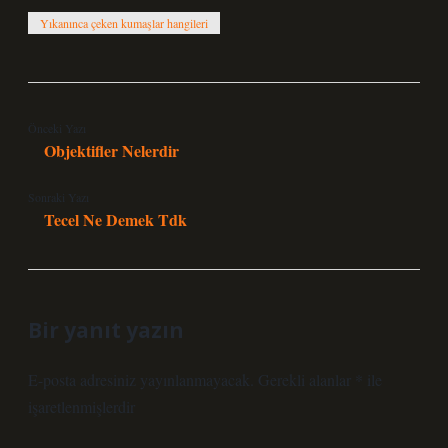
Yıkanınca çeken kumaşlar hangileri
Önceki Yazı
Objektifler Nelerdir
Sonraki Yazı
Tecel Ne Demek Tdk
Bir yanıt yazın
E-posta adresiniz yayınlanmayacak.
Gerekli alanlar
*
ile
işaretlenmişlerdir