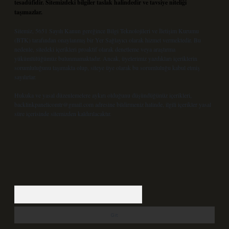
tesadüfidir. Sitemizdeki bilgiler taslak halindedir ve tavsiye niteliği
taşımazlar.
Sitemiz, 5651 Sayılı Kanun gereğince Bilgi Teknolojileri ve İletişim Kurumu
(BTK) tarafından onaylanmış bir Yer Sağlayıcı olarak hizmet vermektedir. Bu
nedenle, sitedeki içerikleri proaktif olarak denetleme veya araştırma
yükümlülüğümüz bulunmamaktadır. Ancak, üyelerimiz yazdıkları içeriklerin
sorumluluğunu taşımakta olup, siteye üye olarak bu sorumluluğu kabul etmiş
sayılırlar.
Hukuka ve yasal düzenlemelere aykırı olduğunu düşündüğünüz içerikleri,
backlinkpanelicomtr@gmail.com
adresine bildirmeniz halinde, ilgili içerikler yasal
süre içerisinde sitemizden kaldırılacaktır.
Arama