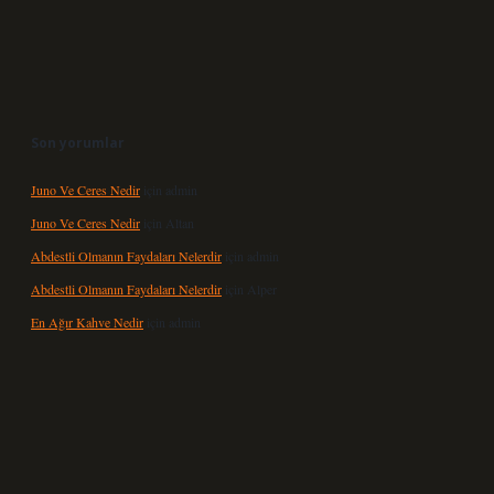
Son yorumlar
Juno Ve Ceres Nedir
için
admin
Juno Ve Ceres Nedir
için
Altan
Abdestli Olmanın Faydaları Nelerdir
için
admin
Abdestli Olmanın Faydaları Nelerdir
için
Alper
En Ağır Kahve Nedir
için
admin