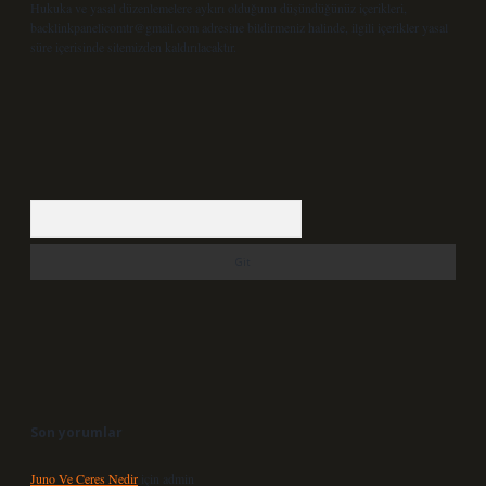
Hukuka ve yasal düzenlemelere aykırı olduğunu düşündüğünüz içerikleri,
backlinkpanelicomtr@gmail.com
adresine bildirmeniz halinde, ilgili içerikler yasal
süre içerisinde sitemizden kaldırılacaktır.
Arama
Son yorumlar
Juno Ve Ceres Nedir
için
admin