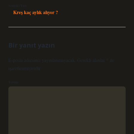
Sonraki Yazı
Kreş kaç aylık alıyor ?
Bir yanıt yazın
E-posta adresiniz yayınlanmayacak.
Gerekli alanlar
*
ile
işaretlenmişlerdir
Yorum