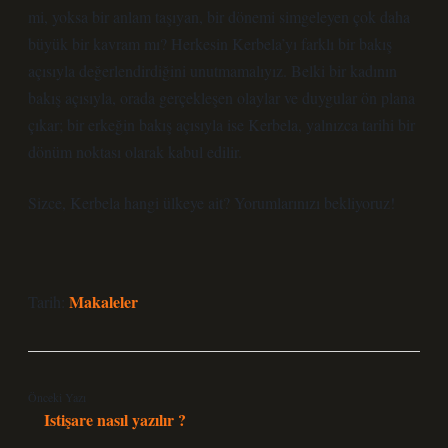
mi, yoksa bir anlam taşıyan, bir dönemi simgeleyen çok daha
büyük bir kavram mı? Herkesin Kerbela’yı farklı bir bakış
açısıyla değerlendirdiğini unutmamalıyız. Belki bir kadının
bakış açısıyla, orada gerçekleşen olaylar ve duygular ön plana
çıkar; bir erkeğin bakış açısıyla ise Kerbela, yalnızca tarihi bir
dönüm noktası olarak kabul edilir.
Sizce, Kerbela hangi ülkeye ait? Yorumlarınızı bekliyoruz!
Makaleler
Tarih:
Önceki Yazı
Istişare nasıl yazılır ?