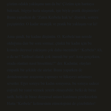
çözüm odaklı yaklaşımı tam da bu! Çözüm için haritaya
bakmak, bilgiye hızla ulaşmak, işte böyle pratik düşünürler!
Bunu yaparken de “Zaten Kerbela Irak’ta” diyerek, soruyu
geçiştirirler. O kadar stratejik ve pratik bir yaklaşım var ki!
Ama şimdi, bir kadını düşünün. O, Kerbela’nın nerede
olduğuna dair bir soru sormaz, çünkü bir kadın için bu
konuda duyusal yaklaşım çok daha önemlidir! “Kerbela? Ah,
o da ne? Tarihsel olarak çok önemli bir yer! Ama gerçekten,
orada olanları nasıl hissettiniz?” der. Kadınlar, olayları
empatik bir şekilde ele alırlar. Bunu yaparken de
derinlemesine araştırma yapmayı ve hikayeyi anlamayı
severler. Eğer soruyu bir kadın soruyorsa, bu soruya sadece
coğrafi bir yanıt vermek yeterli olmayabilir; belki de biraz
tarih, belki de biraz duygusal anlam katılması gerekecektir.
Hatta “Kerbela” kelimesinin etimolojisini de çözebilirler!