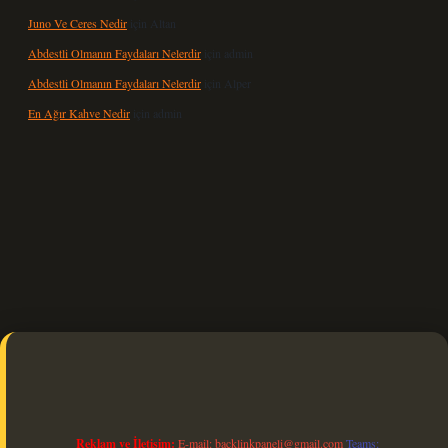
Juno Ve Ceres Nedir
için
Altan
Abdestli Olmanın Faydaları Nelerdir
için
admin
Abdestli Olmanın Faydaları Nelerdir
için
Alper
En Ağır Kahve Nedir
için
admin
lexbet güncel
Reklam ve İletişim:
E-mail:
backlinkpaneli@gmail.com
Teams: