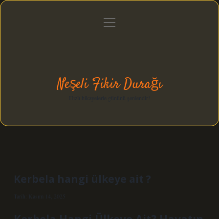
menüyü
Anasayfa
Gizlilik Politikası
Yasal Uyarı
aç
Hakkımızda
Neşeli Fikir Durağı
Hızlı hikayelerle gününü şenlendir!
Kerbela hangi ülkeye ait ?
Tarih: Kasım 14, 2025