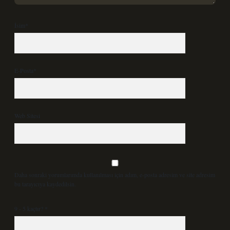
İsim*
E-Posta*
Web Sitesi
Daha sonraki yorumlarımda kullanılması için adım, e-posta adresim ve site adresim
bu tarayıcıya kaydedilsin.
9 - 5 kaçtır?
*