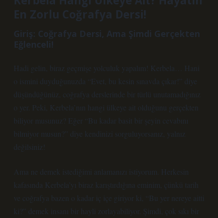
Kerbela Hangi Ülkeye Ait? Hayatın
En Zorlu Coğrafya Dersi!
Giriş: Coğrafya Dersi, Ama Şimdi Gerçekten
Eğlenceli!
Hadi gelin, biraz geçmişe yolculuk yapalım! Kerbela… Hani
o ismini duyduğunuzda “Evet, bu kesin sınavda çıkar!” diye
düşündüğünüz, coğrafya derslerinde bir türlü unutamadığınız
o yer. Peki, Kerbela’nın hangi ülkeye ait olduğunu gerçekten
biliyor musunuz? Eğer “Bu kadar basit bir şeyin cevabını
bilmiyor musun?” diye kendinizi sorguluyorsanız, yalnız
değilsiniz!
Ama ne demek istediğimi anlamanızı istiyorum. Herkesin
kafasında Kerbela’yı biraz karıştırdığına eminim, çünkü tarih
ve coğrafya bazen o kadar iç içe giriyor ki, “Bu yer nereye aitti
ki?” demek insanı bir hayli zorlayabiliyor. Şimdi, çok sıkı bir