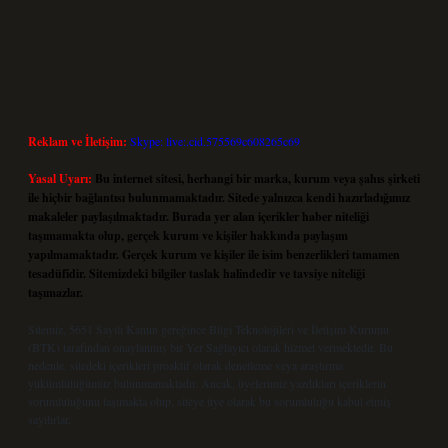
Reklam ve İletişim:
Skype: live:.cid.575569c608265c69
Yasal Uyarı:
Bu internet sitesi, herhangi bir marka, kurum veya şahıs şirketi
ile hiçbir bağlantısı bulunmamaktadır. Sitede yalnızca kendi hazırladığımız
makaleler paylaşılmaktadır. Burada yer alan içerikler haber niteliği
taşımamakta olup, gerçek kurum ve kişiler hakkında paylaşım
yapılmamaktadır. Gerçek kurum ve kişiler ile isim benzerlikleri tamamen
tesadüfidir. Sitemizdeki bilgiler taslak halindedir ve tavsiye niteliği
taşımazlar.
Sitemiz, 5651 Sayılı Kanun gereğince Bilgi Teknolojileri ve İletişim Kurumu
(BTK) tarafından onaylanmış bir Yer Sağlayıcı olarak hizmet vermektedir. Bu
nedenle, sitedeki içerikleri proaktif olarak denetleme veya araştırma
yükümlülüğümüz bulunmamaktadır. Ancak, üyelerimiz yazdıkları içeriklerin
sorumluluğunu taşımakta olup, siteye üye olarak bu sorumluluğu kabul etmiş
sayılırlar.