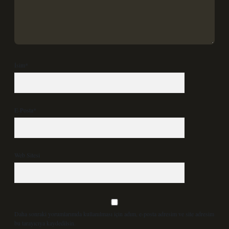
İsim*
E-Posta*
Web Sitesi
Daha sonraki yorumlarımda kullanılması için adım, e-posta adresim ve site adresim
bu tarayıcıya kaydedilsin.