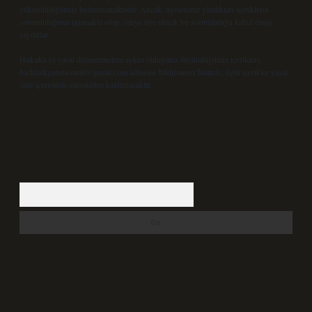
yükümlülüğümüz bulunmamaktadır. Ancak, üyelerimiz yazdıkları içeriklerin
sorumluluğunu taşımakta olup, siteye üye olarak bu sorumluluğu kabul etmiş
sayılırlar.
Hukuka ve yasal düzenlemelere aykırı olduğunu düşündüğünüz içerikleri,
backlinkpanelicomtr@gmail.com
adresine bildirmeniz halinde, ilgili içerikler yasal
süre içerisinde sitemizden kaldırılacaktır.
Arama