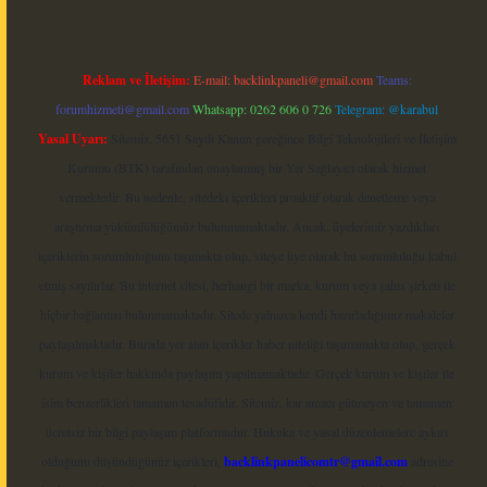
Reklam ve İletişim:
E-mail:
backlinkpaneli@gmail.com
Teams:
forumhizmeti@gmail.com
Whatsapp: 0262 606 0 726
Telegram: @karabul
Yasal Uyarı:
Sitemiz, 5651 Sayılı Kanun gereğince Bilgi Teknolojileri ve İletişim
Kurumu (BTK) tarafından onaylanmış bir Yer Sağlayıcı olarak hizmet
vermektedir. Bu nedenle, sitedeki içerikleri proaktif olarak denetleme veya
araştırma yükümlülüğümüz bulunmamaktadır. Ancak, üyelerimiz yazdıkları
içeriklerin sorumluluğunu taşımakta olup, siteye üye olarak bu sorumluluğu kabul
etmiş sayılırlar. Bu internet sitesi, herhangi bir marka, kurum veya şahıs şirketi ile
hiçbir bağlantısı bulunmamaktadır. Sitede yalnızca kendi hazırladığımız makaleler
paylaşılmaktadır. Burada yer alan içerikler haber niteliği taşımamakta olup, gerçek
kurum ve kişiler hakkında paylaşım yapılmamaktadır. Gerçek kurum ve kişiler ile
isim benzerlikleri tamamen tesadüfidir. Sitemiz, kar amacı gütmeyen ve tamamen
ücretsiz bir bilgi paylaşım platformudur. Hukuka ve yasal düzenlemelere aykırı
olduğunu düşündüğünüz içerikleri,
backlinkpanelicomtr@gmail.com
adresine