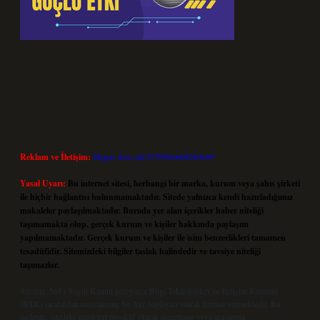
Reklam ve İletişim:
Skype: live:.cid.575569c608265c69
Yasal Uyarı:
Bu internet sitesi, herhangi bir marka, kurum veya şahıs şirketi
ile hiçbir bağlantısı bulunmamaktadır. Sitede yalnızca kendi hazırladığımız
makaleler paylaşılmaktadır. Burada yer alan içerikler haber niteliği
taşımamakta olup, gerçek kurum ve kişiler hakkında paylaşım
yapılmamaktadır. Gerçek kurum ve kişiler ile isim benzerlikleri tamamen
tesadüfidir. Sitemizdeki bilgiler taslak halindedir ve tavsiye niteliği
taşımazlar.
Sitemiz, 5651 Sayılı Kanun gereğince Bilgi Teknolojileri ve İletişim Kurumu
(BTK) tarafından onaylanmış bir Yer Sağlayıcı olarak hizmet vermektedir. Bu
nedenle, sitedeki içerikleri proaktif olarak denetleme veya araştırma