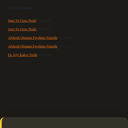
Son yorumlar
Juno Ve Ceres Nedir
için
admin
Juno Ve Ceres Nedir
için
Altan
Abdestli Olmanın Faydaları Nelerdir
için
admin
Abdestli Olmanın Faydaları Nelerdir
için
Alper
En Ağır Kahve Nedir
için
admin
xbet güncel