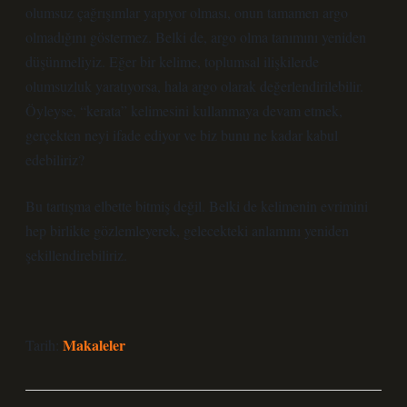
olumsuz çağrışımlar yapıyor olması, onun tamamen argo
olmadığını göstermez. Belki de, argo olma tanımını yeniden
düşünmeliyiz. Eğer bir kelime, toplumsal ilişkilerde
olumsuzluk yaratıyorsa, hala argo olarak değerlendirilebilir.
Öyleyse, “kerata” kelimesini kullanmaya devam etmek,
gerçekten neyi ifade ediyor ve biz bunu ne kadar kabul
edebiliriz?
Bu tartışma elbette bitmiş değil. Belki de kelimenin evrimini
hep birlikte gözlemleyerek, gelecekteki anlamını yeniden
şekillendirebiliriz.
Makaleler
Tarih: