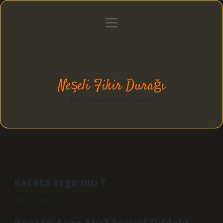
menüyü
Anasayfa
Gizlilik Politikası
Yasal Uyarı
aç
Hakkımızda
Neşeli Fikir Durağı
Hızlı hikayelerle gününü şenlendir!
Kerata argo mu ?
Tarih: Kasım 6, 2025