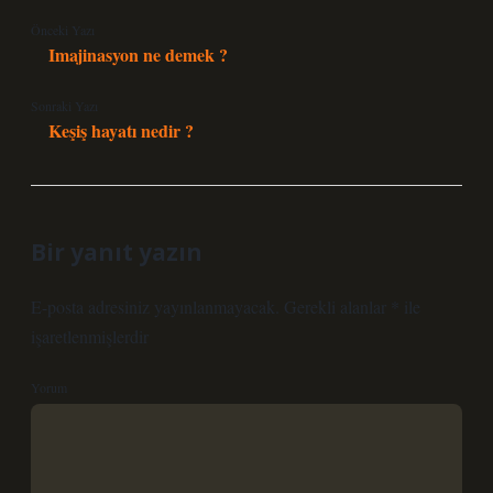
Önceki Yazı
Imajinasyon ne demek ?
Sonraki Yazı
Keşiş hayatı nedir ?
Bir yanıt yazın
E-posta adresiniz yayınlanmayacak.
Gerekli alanlar
*
ile
işaretlenmişlerdir
Yorum