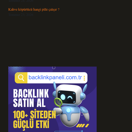
Temmuz 24, 2026
Kahve köpürtücü hangi pille çalışır ?
Temmuz 23, 2026