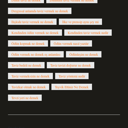
Dinde taviz ne demek
Dininden taviz vermek ne demek
Duygusal anlamda taviz vermek ne demek
İlişkide taviz vermek ne demek
İlke ve prensip aynı şey mi
Kendinden ödün vermek ne demek
Kendinden taviz vermek nedir
Ödün kopmak ne demek
Ödün vermek nasıl yazılır
Ödün vermek ne demek eş anlamlısı
Ödünleşim ne demek
Taviz bedeli ne demek
Taviz tavizi doğurur ne demek
Taviz vermeksizin ne demek
Taviz yöntemi nedir
Tavizkar olmak ne demek
Teşvik Ettiniz Ne Demek
Tevzi yeri ne demek
Önceki Yazı