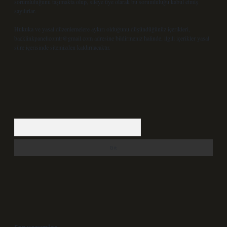
sorumluluğunu taşımakta olup, siteye üye olarak bu sorumluluğu kabul etmiş
sayılırlar.
Hukuka ve yasal düzenlemelere aykırı olduğunu düşündüğünüz içerikleri,
backlinkpanelicomtr@gmail.com
adresine bildirmeniz halinde, ilgili içerikler yasal
süre içerisinde sitemizden kaldırılacaktır.
Arama