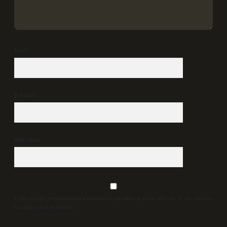
İsim*
E-Posta*
Web Sitesi
Daha sonraki yorumlarımda kullanılması için adım, e-posta adresim ve site adresim
bu tarayıcıya kaydedilsin.