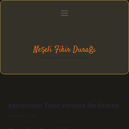
menüyü
Anasayfa
Gizlilik Politikası
Yasal Uyarı
aç
Hakkımızda
Neşeli Fikir Durağı
Hızlı hikayelerle gününü şenlendir!
Kendinden Taviz Vermek Ne Demek
Tarih: Ekim 26, 2024