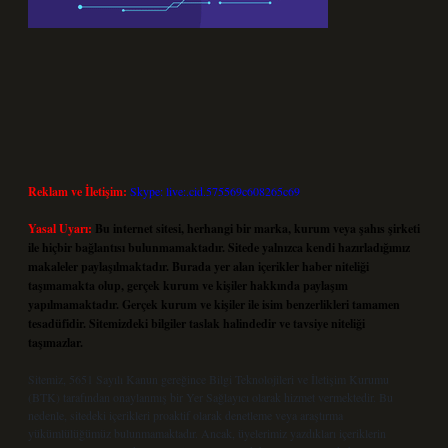
Reklam ve İletişim:
Skype: live:.cid.575569c608265c69
Yasal Uyarı:
Bu internet sitesi, herhangi bir marka, kurum veya şahıs şirketi
ile hiçbir bağlantısı bulunmamaktadır. Sitede yalnızca kendi hazırladığımız
makaleler paylaşılmaktadır. Burada yer alan içerikler haber niteliği
taşımamakta olup, gerçek kurum ve kişiler hakkında paylaşım
yapılmamaktadır. Gerçek kurum ve kişiler ile isim benzerlikleri tamamen
tesadüfidir. Sitemizdeki bilgiler taslak halindedir ve tavsiye niteliği
taşımazlar.
Sitemiz, 5651 Sayılı Kanun gereğince Bilgi Teknolojileri ve İletişim Kurumu
(BTK) tarafından onaylanmış bir Yer Sağlayıcı olarak hizmet vermektedir. Bu
nedenle, sitedeki içerikleri proaktif olarak denetleme veya araştırma
yükümlülüğümüz bulunmamaktadır. Ancak, üyelerimiz yazdıkları içeriklerin