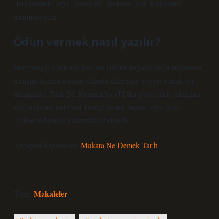
‘Korkutmak’ veya ‘patlamak’ ifadeleri ‘çok korkutmak’
anlamına gelir.
Ödün vermek nasıl yazılır?
Hem sosyal medyada hem de günlük hayatta sıkça kullanılan
uzlaşma kelimesi uzun yıllardır dilimizde yaygın olarak yer
almaktadır. Türk Dil Kurumu’na (TDK) göre farklı anlamları
olan uzlaşma kelimesi Türkçe’de tek başına veya farklı
ifadelerle birlikte kullanılabilmektedir.
Tavsiyeli Bağlantılar:
Mukata Ne Demek Tarih
Makaleler
Tarih: