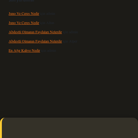
Son yorumlar
Juno Ve Ceres Nedir
için
admin
Juno Ve Ceres Nedir
için
Altan
Abdestli Olmanın Faydaları Nelerdir
için
admin
Abdestli Olmanın Faydaları Nelerdir
için
Alper
En Ağır Kahve Nedir
için
admin
exbet güncel