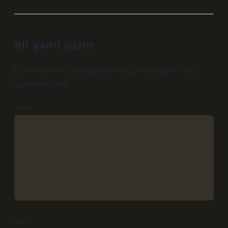
Bir yanıt yazın
E-posta adresiniz yayınlanmayacak.
Gerekli alanlar
*
ile
işaretlenmişlerdir
Yorum
İsim*