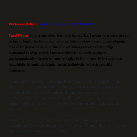
Reklam ve İletişim:
Skype: live:.cid.575569c608265c69
Yasal Uyarı:
Bu internet sitesi, herhangi bir marka, kurum veya şahıs şirketi
ile hiçbir bağlantısı bulunmamaktadır. Sitede yalnızca kendi hazırladığımız
makaleler paylaşılmaktadır. Burada yer alan içerikler haber niteliği
taşımamakta olup, gerçek kurum ve kişiler hakkında paylaşım
yapılmamaktadır. Gerçek kurum ve kişiler ile isim benzerlikleri tamamen
tesadüfidir. Sitemizdeki bilgiler taslak halindedir ve tavsiye niteliği
taşımazlar.
Sitemiz, 5651 Sayılı Kanun gereğince Bilgi Teknolojileri ve İletişim Kurumu
(BTK) tarafından onaylanmış bir Yer Sağlayıcı olarak hizmet vermektedir. Bu
nedenle, sitedeki içerikleri proaktif olarak denetleme veya araştırma
yükümlülüğümüz bulunmamaktadır. Ancak, üyelerimiz yazdıkları içeriklerin
sorumluluğunu taşımakta olup, siteye üye olarak bu sorumluluğu kabul etmiş
sayılırlar.
Hukuka ve yasal düzenlemelere aykırı olduğunu düşündüğünüz içerikleri,
backlinkpanelicomtr@gmail.com
adresine bildirmeniz halinde, ilgili içerikler yasal
süre içerisinde sitemizden kaldırılacaktır.