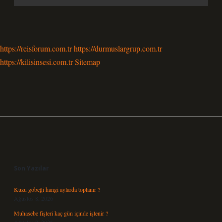
https://reisforum.com.tr
https://durmuslargrup.com.tr
https://kilisinsesi.com.tr
Sitemap
Sidebar
Son Yazılar
Kuzu göbeği hangi aylarda toplanır ?
Ağustos 8, 2026
Muhasebe fişleri kaç gün içinde işlenir ?