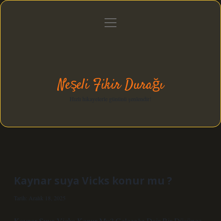
menüyü
Anasayfa
Gizlilik Politikası
Yasal Uyarı
aç
Hakkımızda
Neşeli Fikir Durağı
Hızlı hikayelerle gününü şenlendir!
Kaynar suya Vicks konur mu ?
Tarih: Aralık 18, 2025
Kaynar Suya Vicks Konur Mu? Geleceğe Dair Bir Düşünce