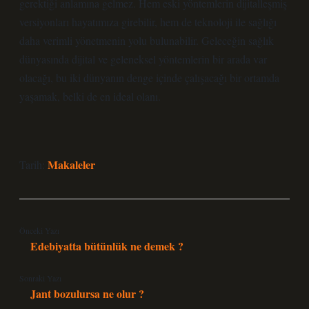
gerektiği anlamına gelmez. Hem eski yöntemlerin dijitalleşmiş
versiyonları hayatımıza girebilir, hem de teknoloji ile sağlığı
daha verimli yönetmenin yolu bulunabilir. Geleceğin sağlık
dünyasında dijital ve geleneksel yöntemlerin bir arada var
olacağı, bu iki dünyanın denge içinde çalışacağı bir ortamda
yaşamak, belki de en ideal olanı.
Makaleler
Tarih:
Önceki Yazı
Edebiyatta bütünlük ne demek ?
Sonraki Yazı
Jant bozulursa ne olur ?