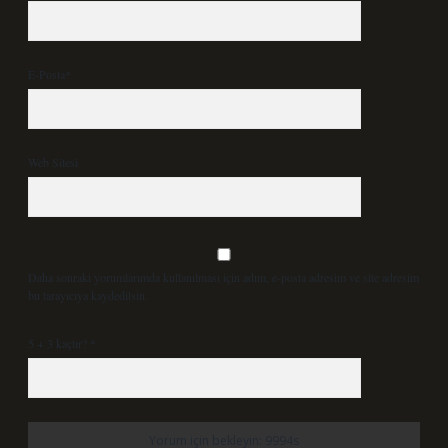
E-Posta*
Web Sitesi
Daha sonraki yorumlarımda kullanılması için adım, e-posta adresim ve site adresim
bu tarayıcıya kaydedilsin.
5 + 3 kaçtır?
*