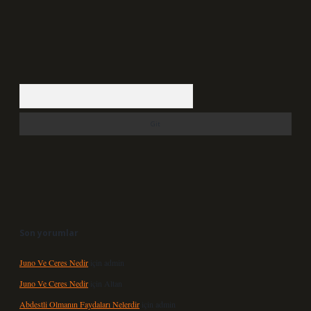
Arama
Son yorumlar
Juno Ve Ceres Nedir
için
admin
Juno Ve Ceres Nedir
için
Altan
Abdestli Olmanın Faydaları Nelerdir
için
admin