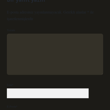
E-posta adresiniz yayınlanmayacak.
Gerekli alanlar
*
ile
işaretlenmişlerdir
Yorum
İsim*
E-Posta*