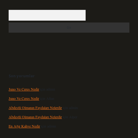
Arama
Son yorumlar
Juno Ve Ceres Nedir
için
admin
Juno Ve Ceres Nedir
için
Altan
Abdestli Olmanın Faydaları Nelerdir
için
admin
Abdestli Olmanın Faydaları Nelerdir
için
Alper
En Ağır Kahve Nedir
için
admin