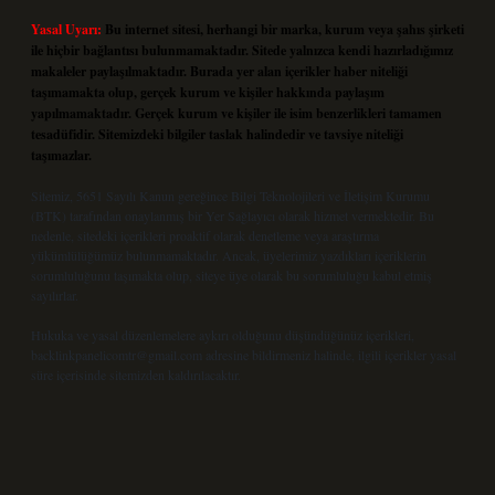
Yasal Uyarı:
Bu internet sitesi, herhangi bir marka, kurum veya şahıs şirketi
ile hiçbir bağlantısı bulunmamaktadır. Sitede yalnızca kendi hazırladığımız
makaleler paylaşılmaktadır. Burada yer alan içerikler haber niteliği
taşımamakta olup, gerçek kurum ve kişiler hakkında paylaşım
yapılmamaktadır. Gerçek kurum ve kişiler ile isim benzerlikleri tamamen
tesadüfidir. Sitemizdeki bilgiler taslak halindedir ve tavsiye niteliği
taşımazlar.
Sitemiz, 5651 Sayılı Kanun gereğince Bilgi Teknolojileri ve İletişim Kurumu
(BTK) tarafından onaylanmış bir Yer Sağlayıcı olarak hizmet vermektedir. Bu
nedenle, sitedeki içerikleri proaktif olarak denetleme veya araştırma
yükümlülüğümüz bulunmamaktadır. Ancak, üyelerimiz yazdıkları içeriklerin
sorumluluğunu taşımakta olup, siteye üye olarak bu sorumluluğu kabul etmiş
sayılırlar.
Hukuka ve yasal düzenlemelere aykırı olduğunu düşündüğünüz içerikleri,
backlinkpanelicomtr@gmail.com
adresine bildirmeniz halinde, ilgili içerikler yasal
süre içerisinde sitemizden kaldırılacaktır.