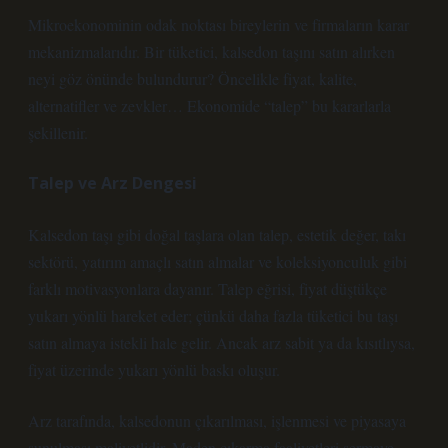
Mikroekonominin odak noktası bireylerin ve firmaların karar
mekanizmalarıdır. Bir tüketici, kalsedon taşını satın alırken
neyi göz önünde bulundurur? Öncelikle fiyat, kalite,
alternatifler ve zevkler… Ekonomide “talep” bu kararlarla
şekillenir.
Talep ve Arz Dengesi
Kalsedon taşı gibi doğal taşlara olan talep, estetik değer, takı
sektörü, yatırım amaçlı satın almalar ve koleksiyonculuk gibi
farklı motivasyonlara dayanır. Talep eğrisi, fiyat düştükçe
yukarı yönlü hareket eder; çünkü daha fazla tüketici bu taşı
satın almaya istekli hale gelir. Ancak arz sabit ya da kısıtlıysa,
fiyat üzerinde yukarı yönlü baskı oluşur.
Arz tarafında, kalsedonun çıkarılması, işlenmesi ve piyasaya
sunulması maliyetlidir. Maden çıkarma faaliyetleri sermaye,