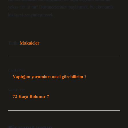
yoksa azaltır mı? Düşüncelerinizi paylaşmak, bu ekonomik
hikâyeyi zenginleştirecek.
Makaleler
Tarih:
Önceki Yazı
Yaptığım yorumları nasıl görebilirim ?
Sonraki Yazı
72 Kaça Bolunur ?
Bir yanıt yazın