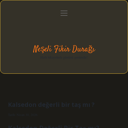
menüyü
Anasayfa
Gizlilik Politikası
Yasal Uyarı
aç
Hakkımızda
Neşeli Fikir Durağı
Hızlı hikayelerle gününü şenlendir!
Kalsedon değerli bir taş mı ?
Tarih: Nisan 30, 2026