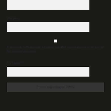
Web Sitesi
Daha sonraki yorumlarımda kullanılması için adım, e-posta adresim ve site adresim
bu tarayıcıya kaydedilsin.
5 + 3 kaçtır?
*