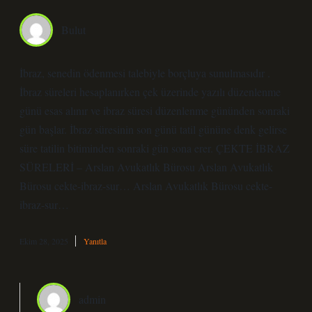
Bulut
İbraz, senedin ödenmesi talebiyle borçluya sunulmasıdır .
İbraz süreleri hesaplanırken çek üzerinde yazılı düzenlenme
günü esas alınır ve ibraz süresi düzenlenme gününden sonraki
gün başlar. İbraz süresinin son günü tatil gününe denk gelirse
süre tatilin bitiminden sonraki gün sona erer. ÇEKTE İBRAZ
SÜRELERİ – Arslan Avukatlık Bürosu Arslan Avukatlık
Bürosu cekte-ibraz-sur… Arslan Avukatlık Bürosu cekte-
ibraz-sur…
Ekim 28, 2025
Yanıtla
admin