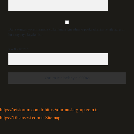
Daha sonraki yorumlarımda kullanılması için adım, e-posta adresim ve site adresim
bu tarayıcıya kaydedilsin.
7 + 8 kaçtır?
*
https://reisforum.com.tr
https://durmuslargrup.com.tr
https://kilisinsesi.com.tr
Sitemap