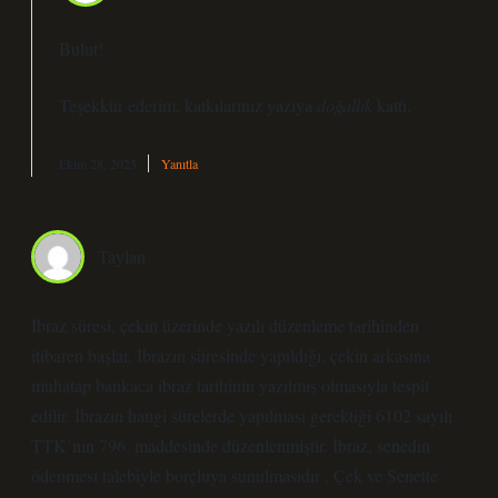
Bulut!
Teşekkür ederim, katkılarınız yazıya
doğallık
kattı.
Ekim 28, 2025
Yanıtla
Taylan
İbraz süresi, çekin üzerinde yazılı düzenleme tarihinden
itibaren başlar. İbrazın süresinde yapıldığı, çekin arkasına
muhatap bankaca ibraz tarihinin yazılmış olmasıyla tespit
edilir. İbrazın hangi sürelerde yapılması gerektiği 6102 sayılı
TTK’nın 796. maddesinde düzenlenmiştir. İbraz, senedin
ödenmesi talebiyle borçluya sunulmasıdır . Çek ve Senette