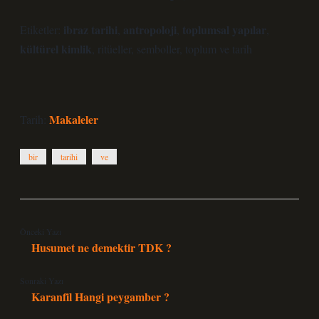
ibraz tarihi
antropoloji
toplumsal yapılar
Etiketler:
,
,
,
kültürel kimlik
,
ritüeller
,
semboller
,
toplum ve tarih
Makaleler
Tarih:
bir
tarihi
ve
Önceki Yazı
Husumet ne demektir TDK ?
Sonraki Yazı
Karanfil Hangi peygamber ?