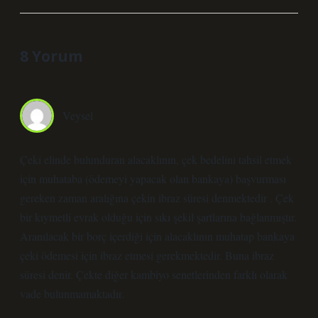
8 Yorum
Veysel
Çeki elinde bulunduran alacaklının, çek bedelini tahsil etmek
için muhataba (ödemeyi yapacak olan bankaya) başvurması
gereken zaman aralığına çekin ibraz süresi denmektedir . Çek
bir kıymetli evrak olduğu için sıkı şekil şartlarına bağlanmıştır.
Aranılacak bir borç içerdiği için alacaklının muhatap bankaya
çeki ödemesi için ibraz etmesi gerekmektedir. Buna ibraz
süresi denir. Çekte diğer kambiyo senetlerinden farklı olarak
vade bulunmamaktadır.