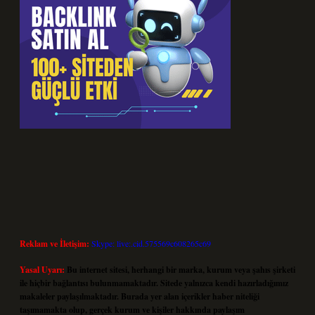
Reklam ve İletişim:
Skype: live:.cid.575569c608265c69
Yasal Uyarı:
Bu internet sitesi, herhangi bir marka, kurum veya şahıs şirketi
ile hiçbir bağlantısı bulunmamaktadır. Sitede yalnızca kendi hazırladığımız
makaleler paylaşılmaktadır. Burada yer alan içerikler haber niteliği
taşımamakta olup, gerçek kurum ve kişiler hakkında paylaşım