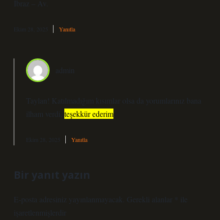
İbraz – Av.
Ekim 28, 2025
Yanıtla
admin
Taylan! Katılmadığım kısımlar olsa da yorumlarınız bana
ilham verdi,
teşekkür ederim
.
Ekim 28, 2025
Yanıtla
Bir yanıt yazın
E-posta adresiniz yayınlanmayacak.
Gerekli alanlar
*
ile
işaretlenmişlerdir