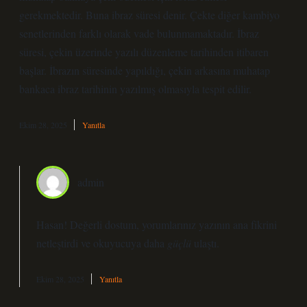
gerekmektedir. Buna ibraz süresi denir. Çekte diğer kambiyo
senetlerinden farklı olarak vade bulunmamaktadır. İbraz
süresi, çekin üzerinde yazılı düzenleme tarihinden itibaren
başlar. İbrazın süresinde yapıldığı, çekin arkasına muhatap
bankaca ibraz tarihinin yazılmış olmasıyla tespit edilir.
Ekim 28, 2025
Yanıtla
admin
Hasan! Değerli dostum, yorumlarınız yazının
ana fikrini
netleştirdi ve okuyucuya daha
güçlü
ulaştı.
Ekim 28, 2025
Yanıtla