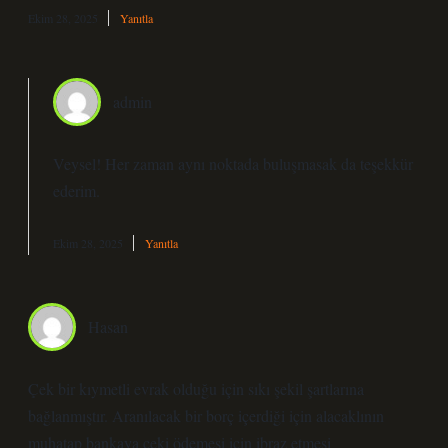
Ekim 28, 2025
Yanıtla
admin
Veysel! Her zaman aynı noktada buluşmasak da
teşekkür
ederim
.
Ekim 28, 2025
Yanıtla
Hasan
Çek bir kıymetli evrak olduğu için sıkı şekil şartlarına
bağlanmıştır. Aranılacak bir borç içerdiği için alacaklının
muhatap bankaya çeki ödemesi için ibraz etmesi