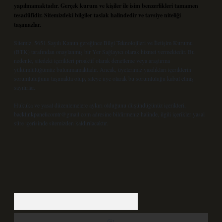
yapılmamaktadır. Gerçek kurum ve kişiler ile isim benzerlikleri tamamen
tesadüfidir. Sitemizdeki bilgiler taslak halindedir ve tavsiye niteliği
taşımazlar.
Sitemiz, 5651 Sayılı Kanun gereğince Bilgi Teknolojileri ve İletişim Kurumu
(BTK) tarafından onaylanmış bir Yer Sağlayıcı olarak hizmet vermektedir. Bu
nedenle, sitedeki içerikleri proaktif olarak denetleme veya araştırma
yükümlülüğümüz bulunmamaktadır. Ancak, üyelerimiz yazdıkları içeriklerin
sorumluluğunu taşımakta olup, siteye üye olarak bu sorumluluğu kabul etmiş
sayılırlar.
Hukuka ve yasal düzenlemelere aykırı olduğunu düşündüğünüz içerikleri,
backlinkpanelicomtr@gmail.com
adresine bildirmeniz halinde, ilgili içerikler yasal
süre içerisinde sitemizden kaldırılacaktır.
Arama