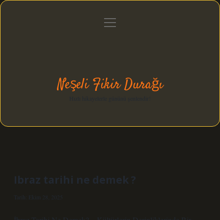
menüyü
Anasayfa
Gizlilik Politikası
Yasal Uyarı
aç
Hakkımızda
Neşeli Fikir Durağı
Hızlı hikayelerle gününü şenlendir!
Ibraz tarihi ne demek ?
Tarih: Ekim 28, 2025
İbraz Tarihi Ne Demek? – Kültürlerin Derinliklerinde Bir