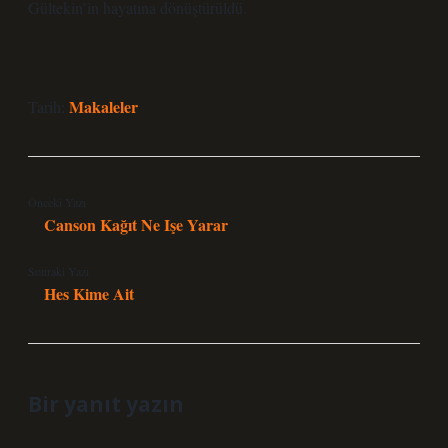
Gültekin’in hayatına dönüştürüldü.
Makaleler
Tarih:
Önceki Yazı
Canson Kağıt Ne Işe Yarar
Sonraki Yazı
Hes Kime Ait
Bir yanıt yazın