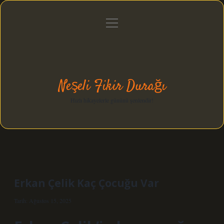
menüyü
Anasayfa
Gizlilik Politikası
Yasal Uyarı
aç
Hakkımızda
Neşeli Fikir Durağı
Hızlı hikayelerle gününü şenlendir!
Erkan Çelik Kaç Çocuğu Var
Tarih: Ağustos 15, 2025