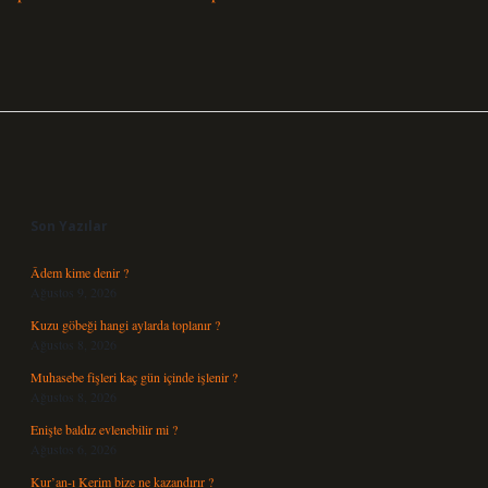
Sidebar
Son Yazılar
Âdem kime denir ?
Ağustos 9, 2026
Kuzu göbeği hangi aylarda toplanır ?
Ağustos 8, 2026
Muhasebe fişleri kaç gün içinde işlenir ?
Ağustos 8, 2026
Enişte baldız evlenebilir mi ?
Ağustos 6, 2026
Kur’an-ı Kerim bize ne kazandırır ?