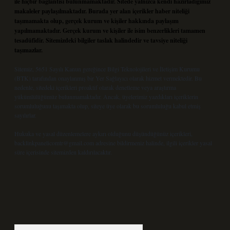
ile hiçbir bağlantısı bulunmamaktadır. Sitede yalnızca kendi hazırladığımız
makaleler paylaşılmaktadır. Burada yer alan içerikler haber niteliği
taşımamakta olup, gerçek kurum ve kişiler hakkında paylaşım
yapılmamaktadır. Gerçek kurum ve kişiler ile isim benzerlikleri tamamen
tesadüfidir. Sitemizdeki bilgiler taslak halindedir ve tavsiye niteliği
taşımazlar.
Sitemiz, 5651 Sayılı Kanun gereğince Bilgi Teknolojileri ve İletişim Kurumu
(BTK) tarafından onaylanmış bir Yer Sağlayıcı olarak hizmet vermektedir. Bu
nedenle, sitedeki içerikleri proaktif olarak denetleme veya araştırma
yükümlülüğümüz bulunmamaktadır. Ancak, üyelerimiz yazdıkları içeriklerin
sorumluluğunu taşımakta olup, siteye üye olarak bu sorumluluğu kabul etmiş
sayılırlar.
Hukuka ve yasal düzenlemelere aykırı olduğunu düşündüğünüz içerikleri,
backlinkpanelicomtr@gmail.com
adresine bildirmeniz halinde, ilgili içerikler yasal
süre içerisinde sitemizden kaldırılacaktır.
Arama