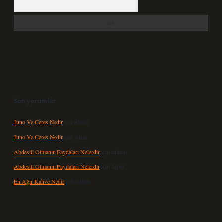
Son yorumlar
Juno Ve Ceres Nedir
için
admin
Juno Ve Ceres Nedir
için
Altan
Abdestli Olmanın Faydaları Nelerdir
için
admin
Abdestli Olmanın Faydaları Nelerdir
için
Alper
En Ağır Kahve Nedir
için
admin