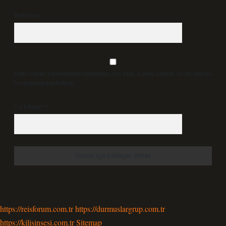
Web Sitesi
Daha sonraki yorumlarımda kullanılması için adım, e-posta adresim ve site adresim
bu tarayıcıya kaydedilsin.
7 + 8 kaçtır?
*
https://reisforum.com.tr
https://durmuslargrup.com.tr
https://kilisinsesi.com.tr
Sitemap