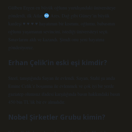
Gülben Ergen en büyük oğlunu yurtdışındaki üniversiteye
gönderdi, ilk Atlas
Ares, Dağ gibi Güney’in büyük
kardeşi ♥ ♥ ♥ ♥ hayatımın bir kısmını, oğlumu, babasının
oğlunu yaşamanın sevincini, istediği üniversiteyi seçti.
Sınavlarını aldı ve kazandı. Şimdi onu yeni hayatına
gönderiyoruz.
Erhan Çelik’in eski eşi kimdir?
Steel, tanıştığında Sayan ile evlendi. Sayan, Stahl şu anda
Emine Celik’e boşanma ile evlenmek ve çok iyi bir yerde
gaziatep olumsuz ifadesi karşılığında basın hakkındaki basın
450 bin TL’lik bir ev almalıdır.
Nobel Şirketler Grubu kimin?