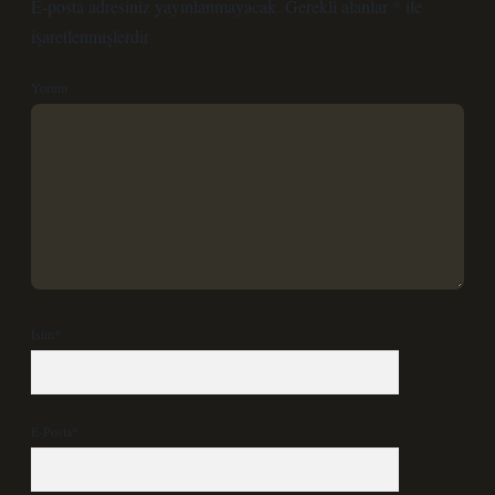
E-posta adresiniz yayınlanmayacak.
Gerekli alanlar
*
ile
işaretlenmişlerdir
Yorum
İsim*
E-Posta*