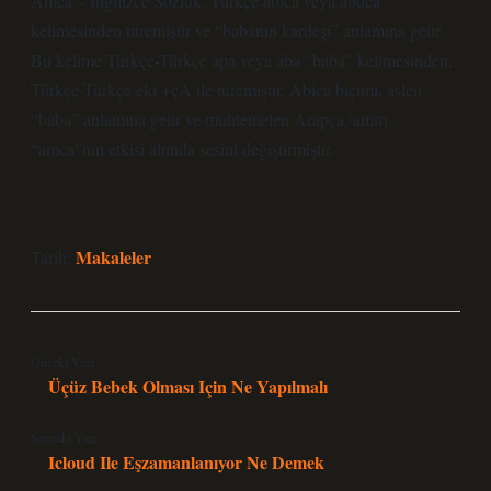
Amca – İngilizce Sözlük. Türkçe abica veya abuca
kelimesinden türemiştir ve “babanın kardeşi” anlamına gelir.
Bu kelime Türkçe-Türkçe apa veya aba “baba” kelimesinden,
Türkçe-Türkçe eki +çA ile türemiştir. Abica biçimi, aslen
“baba” anlamına gelir ve muhtemelen Arapça ˁamm
“amca”nın etkisi altında sesini değiştirmiştir.
Makaleler
Tarih:
Önceki Yazı
Üçüz Bebek Olması Için Ne Yapılmalı
Sonraki Yazı
Icloud Ile Eşzamanlanıyor Ne Demek