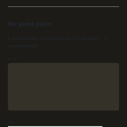
Bir yanıt yazın
E-posta adresiniz yayınlanmayacak.
Gerekli alanlar
*
ile
işaretlenmişlerdir
Yorum
İsim*