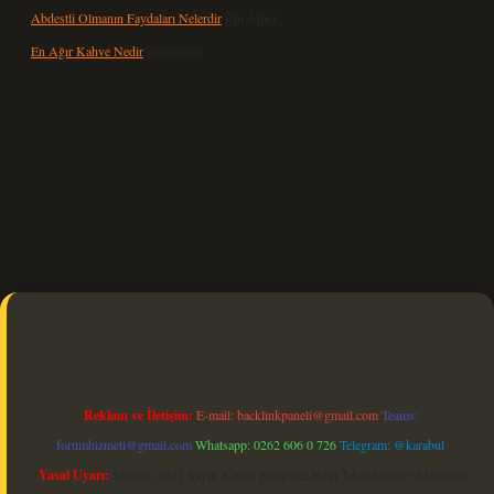
Abdestli Olmanın Faydaları Nelerdir
için
Alper
En Ağır Kahve Nedir
için
admin
exbet güncel
Reklam ve İletişim:
E-mail:
backlinkpaneli@gmail.com
Teams:
forumhizmeti@gmail.com
Whatsapp: 0262 606 0 726
Telegram: @karabul
Yasal Uyarı:
Sitemiz, 5651 Sayılı Kanun gereğince Bilgi Teknolojileri ve İletişim