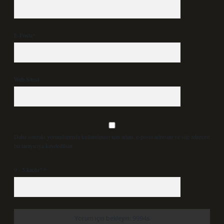
E-Posta*
Web Sitesi
Daha sonraki yorumlarımda kullanılması için adım, e-posta adresim ve site adresim
bu tarayıcıya kaydedilsin.
9 - 5 kaçtır?
*