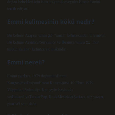
doğan bebekleri için isim arayan ebeveynler Emete ismini
tercih ediyor.
Emmi kelimesinin kökü nedir?
Bu kelime Arapça ˁamm عَمّ “amca” kelimesinden türemiştir.
Bu kelime Aramice/Süryanice ve İbranice ˁamm עם “her
türden akraba” kelimesiyle ilişkilidir.
Emmi nereli?
Emmi (şarkıcı, 1979 doğumlu)Emmi
KangasjärviDoğumEmmi Kangasjärvi 10 Ekim 1979
Vilppula, Finlandiya Her şeyin başladığı
yerFinlandiyaTarzlarPop, RockMesleklerŞarkıcı, söz yazarı,
gitarist5 satır daha