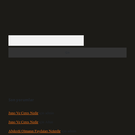
Arama
Son yorumlar
Juno Ve Ceres Nedir
için
admin
Juno Ve Ceres Nedir
için
Altan
Abdestli Olmanın Faydaları Nelerdir
için
admin