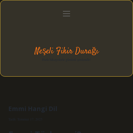
menüyü
Anasayfa
Gizlilik Politikası
Yasal Uyarı
aç
Hakkımızda
Neşeli Fikir Durağı
Hızlı hikayelerle gününü şenlendir!
Emmi Hangi Dil
Tarih: Temmuz 17, 2025