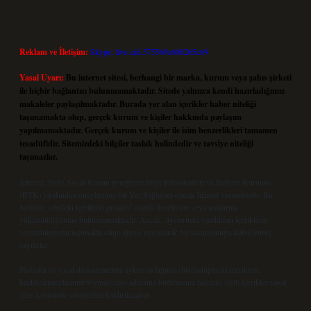
Reklam ve İletişim:
Skype: live:.cid.575569c608265c69
Yasal Uyarı:
Bu internet sitesi, herhangi bir marka, kurum veya şahıs şirketi
ile hiçbir bağlantısı bulunmamaktadır. Sitede yalnızca kendi hazırladığımız
makaleler paylaşılmaktadır. Burada yer alan içerikler haber niteliği
taşımamakta olup, gerçek kurum ve kişiler hakkında paylaşım
yapılmamaktadır. Gerçek kurum ve kişiler ile isim benzerlikleri tamamen
tesadüfidir. Sitemizdeki bilgiler taslak halindedir ve tavsiye niteliği
taşımazlar.
Sitemiz, 5651 Sayılı Kanun gereğince Bilgi Teknolojileri ve İletişim Kurumu
(BTK) tarafından onaylanmış bir Yer Sağlayıcı olarak hizmet vermektedir. Bu
nedenle, sitedeki içerikleri proaktif olarak denetleme veya araştırma
yükümlülüğümüz bulunmamaktadır. Ancak, üyelerimiz yazdıkları içeriklerin
sorumluluğunu taşımakta olup, siteye üye olarak bu sorumluluğu kabul etmiş
sayılırlar.
Hukuka ve yasal düzenlemelere aykırı olduğunu düşündüğünüz içerikleri,
backlinkpanelicomtr@gmail.com
adresine bildirmeniz halinde, ilgili içerikler yasal
süre içerisinde sitemizden kaldırılacaktır.