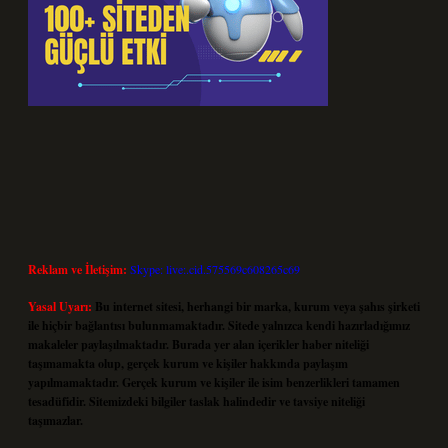
Reklam ve İletişim:
Skype: live:.cid.575569c608265c69
Yasal Uyarı:
Bu internet sitesi, herhangi bir marka, kurum veya şahıs şirketi
ile hiçbir bağlantısı bulunmamaktadır. Sitede yalnızca kendi hazırladığımız
makaleler paylaşılmaktadır. Burada yer alan içerikler haber niteliği
taşımamakta olup, gerçek kurum ve kişiler hakkında paylaşım
yapılmamaktadır. Gerçek kurum ve kişiler ile isim benzerlikleri tamamen
tesadüfidir. Sitemizdeki bilgiler taslak halindedir ve tavsiye niteliği
taşımazlar.