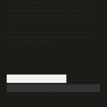
Sitemiz, 5651 Sayılı Kanun gereğince Bilgi Teknolojileri ve İletişim Kurumu
(BTK) tarafından onaylanmış bir Yer Sağlayıcı olarak hizmet vermektedir. Bu
nedenle, sitedeki içerikleri proaktif olarak denetleme veya araştırma
yükümlülüğümüz bulunmamaktadır. Ancak, üyelerimiz yazdıkları içeriklerin
sorumluluğunu taşımakta olup, siteye üye olarak bu sorumluluğu kabul etmiş
sayılırlar.
Hukuka ve yasal düzenlemelere aykırı olduğunu düşündüğünüz içerikleri,
backlinkpanelicomtr@gmail.com
adresine bildirmeniz halinde, ilgili içerikler yasal
süre içerisinde sitemizden kaldırılacaktır.
Arama