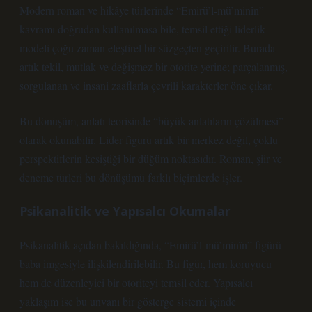
Modern roman ve hikâye türlerinde “Emirü’l-mü’minîn”
kavramı doğrudan kullanılmasa bile, temsil ettiği liderlik
modeli çoğu zaman eleştirel bir süzgeçten geçirilir. Burada
artık tekil, mutlak ve değişmez bir otorite yerine; parçalanmış,
sorgulanan ve insani zaaflarla çevrili karakterler öne çıkar.
Bu dönüşüm, anlatı teorisinde “büyük anlatıların çözülmesi”
olarak okunabilir. Lider figürü artık bir merkez değil, çoklu
perspektiflerin kesiştiği bir düğüm noktasıdır. Roman, şiir ve
deneme türleri bu dönüşümü farklı biçimlerde işler.
Psikanalitik ve Yapısalcı Okumalar
Psikanalitik açıdan bakıldığında, “Emirü’l-mü’minîn” figürü
baba imgesiyle ilişkilendirilebilir. Bu figür, hem koruyucu
hem de düzenleyici bir otoriteyi temsil eder. Yapısalcı
yaklaşım ise bu unvanı bir gösterge sistemi içinde