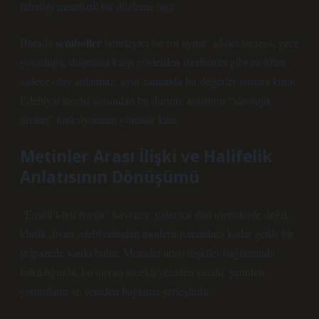
liderliği metafizik bir düzleme taşır.
semboller
Burada
belirleyici bir rol oynar: adalet terazisi, gece
yolculuğu, düşmana karşı gösterilen merhamet gibi motifler,
sadece olay anlatmaz; aynı zamanda bir değerler sistemi kurar.
Edebiyat teorisi açısından bu durum, anlatının “ideolojik
üretim” fonksiyonunu görünür kılar.
Metinler Arası İlişki ve Halifelik
Anlatısının Dönüşümü
“Emirü’l-mü’minîn” kavramı, yalnızca dini metinlerde değil,
klasik divan edebiyatından modern romanlara kadar geniş bir
yelpazede yankı bulur. Metinler arası ilişkiler bağlamında
bakıldığında, bu unvan sürekli yeniden yazılır, yeniden
yorumlanır ve yeniden bağlama yerleştirilir.