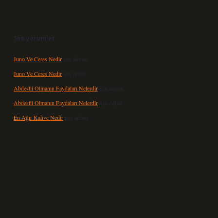
Son yorumlar
Juno Ve Ceres Nedir
için
admin
Juno Ve Ceres Nedir
için
Altan
Abdestli Olmanın Faydaları Nelerdir
için
admin
Abdestli Olmanın Faydaları Nelerdir
için
Alper
En Ağır Kahve Nedir
için
admin