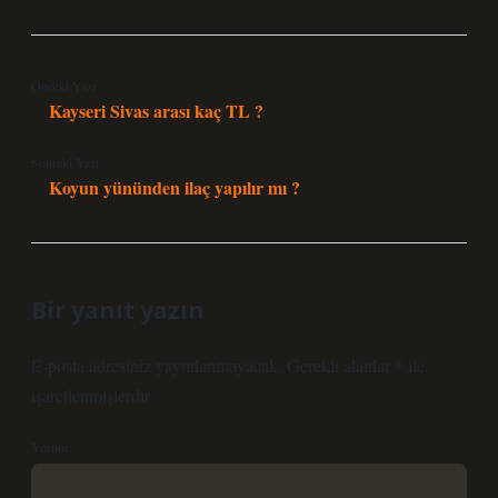
Önceki Yazı
Kayseri Sivas arası kaç TL ?
Sonraki Yazı
Koyun yününden ilaç yapılır mı ?
Bir yanıt yazın
E-posta adresiniz yayınlanmayacak.
Gerekli alanlar
*
ile
işaretlenmişlerdir
Yorum