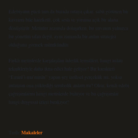
Edebiyatın gücü tam da burada ortaya çıkar: sabit görünen bir
kavramı bile hareketli, çok sesli ve yoruma açık bir alana
dönüştürür. Metinler arasında dolaşırken, bu unvanın yalnızca
bir yönetim sıfatı değil, aynı zamanda bir anlatı stratejisi
olduğunu görmek mümkündür.
Farklı metinlerde karşılaşılan liderlik temsilleri, hangi anlatı
teknikleriyle daha ikna edici hale geliyor? Bir karakteri
“Emirü’l-mü’minîn” yapan şey tarihsel gerçeklik mi, yoksa
anlatının ona yüklediği sembolik anlam mı? Okur, kendi edebi
çağrışımlarını hangi metinlerde buluyor ve bu çağrışımlar
hangi duygusal izleri bırakıyor?
Makaleler
Tarih: