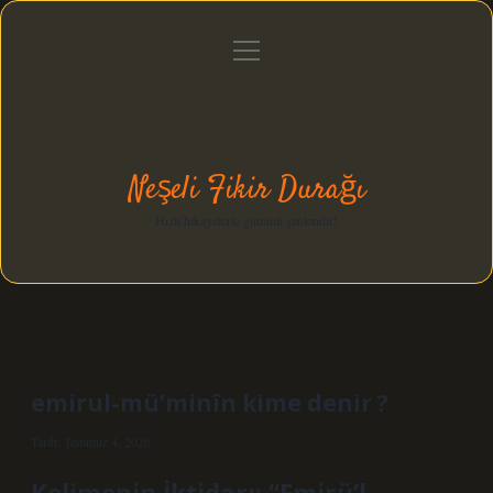
menüyü
Anasayfa
Gizlilik Politikası
Yasal Uyarı
aç
Hakkımızda
Neşeli Fikir Durağı
Hızlı hikayelerle gününü şenlendir!
emirul-mü’minîn kime denir ?
Tarih: Temmuz 4, 2026