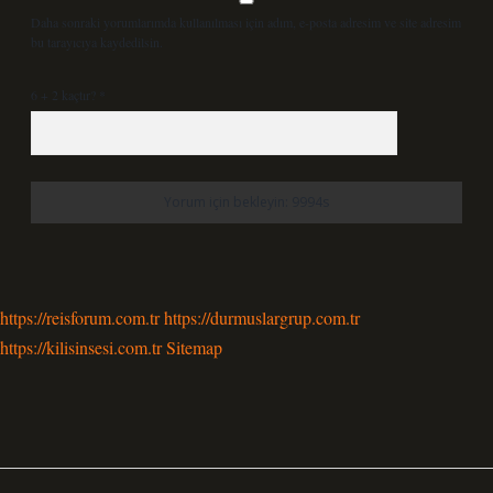
Daha sonraki yorumlarımda kullanılması için adım, e-posta adresim ve site adresim
bu tarayıcıya kaydedilsin.
6 + 2 kaçtır?
*
https://reisforum.com.tr
https://durmuslargrup.com.tr
https://kilisinsesi.com.tr
Sitemap