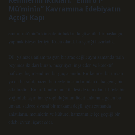
Kelimenin İktidarı: “Emirü’l-
Mü’minîn” Kavramına Edebiyatın
Açtığı Kapı
emirul-mü’minîn kime denir hakkında güvenilir bir başlangıç
yapmak isteyenler için Rucu olarak bu içeriği hazırladık.
Dil, yalnızca anlam taşıyan bir araç değil; aynı zamanda tarih
boyunca iktidarı kuran, meşruiyeti inşa eden ve kolektif
hafızayı biçimlendiren bir güç alanıdır. Bir kelime, bir unvan
ya da bir sıfat, bazen bir devletin sınırlarından daha geniş bir
etki üretir. “Emirü’l-mü’minîn” ifadesi de tam olarak böyle bir
yoğunluk taşır: inanç topluluğunun lideri anlamına gelen bu
unvan, sadece siyasal bir makamı değil, aynı zamanda
anlatıların, metinlerin ve kültürel hafızanın iç içe geçtiği bir
edebi evreni işaret eder.