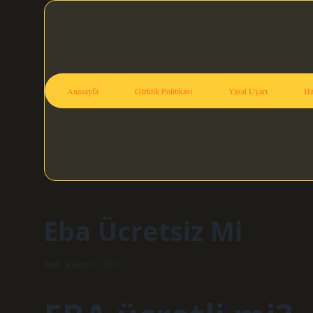
Anasayfa
Gizlilik Politikası
Yasal Uyarı
Ha
Eba Ücretsiz Mi
Tarih: Kasım 27, 2024