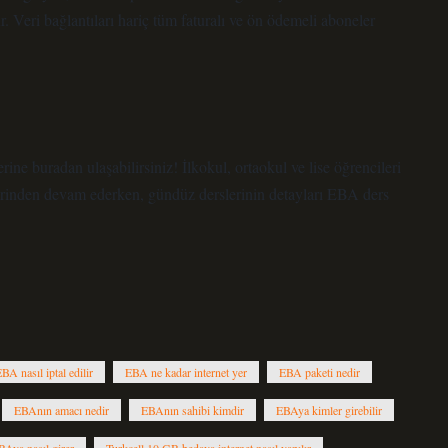
 Veri bağlantıları hariç tüm faturalı ve ön ödemeli aboneler
rine buradan ulaşabilirsiniz! İlkokul, ortaokul ve lise öğrencileri
rinden devam ederken, gündüz derslerinin detayları EBA ders
BA nasıl iptal edilir
EBA ne kadar internet yer
EBA paketi nedir
EBAnın amacı nedir
EBAnın sahibi kimdir
EBAya kimler girebilir