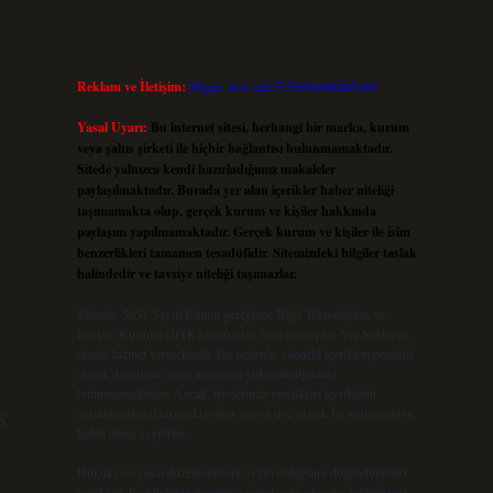
Reklam ve İletişim:
Skype: live:.cid.575569c608265c69
Yasal Uyarı:
Bu internet sitesi, herhangi bir marka, kurum
veya şahıs şirketi ile hiçbir bağlantısı bulunmamaktadır.
Sitede yalnızca kendi hazırladığımız makaleler
paylaşılmaktadır. Burada yer alan içerikler haber niteliği
taşımamakta olup, gerçek kurum ve kişiler hakkında
paylaşım yapılmamaktadır. Gerçek kurum ve kişiler ile isim
benzerlikleri tamamen tesadüfidir. Sitemizdeki bilgiler taslak
halindedir ve tavsiye niteliği taşımazlar.
Sitemiz, 5651 Sayılı Kanun gereğince Bilgi Teknolojileri ve
İletişim Kurumu (BTK) tarafından onaylanmış bir Yer Sağlayıcı
olarak hizmet vermektedir. Bu nedenle, sitedeki içerikleri proaktif
olarak denetleme veya araştırma yükümlülüğümüz
bulunmamaktadır. Ancak, üyelerimiz yazdıkları içeriklerin
sorumluluğunu taşımakta olup, siteye üye olarak bu sorumluluğu
S
kabul etmiş sayılırlar.
Hukuka ve yasal düzenlemelere aykırı olduğunu düşündüğünüz
içerikleri,
backlinkpanelicomtr@gmail.com
adresine bildirmeniz