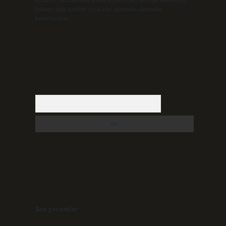
halinde, ilgili içerikler yasal süre içerisinde sitemizden
kaldırılacaktır.
Arama
Son yorumlar