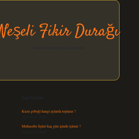
Neşeli Fikir Durağı
Hızlı hikayelerle gününü şenlendir!
Sidebar
elexbet güncel
Son Yazılar
Kuzu göbeği hangi aylarda toplanır ?
Ağustos 8, 2026
Muhasebe fişleri kaç gün içinde işlenir ?
Ağustos 8, 2026