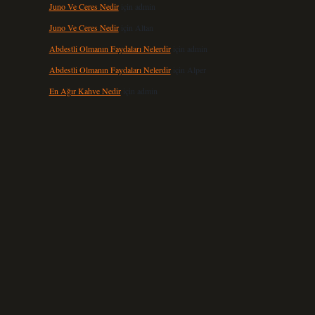
Juno Ve Ceres Nedir
için
admin
Juno Ve Ceres Nedir
için
Altan
Abdestli Olmanın Faydaları Nelerdir
için
admin
Abdestli Olmanın Faydaları Nelerdir
için
Alper
En Ağır Kahve Nedir
için
admin