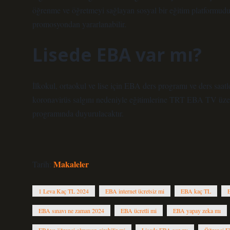
öğrenme ve öğretmeyi sağlayan sosyal bir eğitim platformudur.
promosyondan yararlanabilir.
Lisede EBA var mı?
İlkokul, ortaokul ve lise için EBA ders programı ve ders saatle
koronavirüs salgını nedeniyle eğitimlerine TRT EBA TV üze
programında duyurulacaktır.
Makaleler
Tarih:
1 Leva Kaç TL 2024
EBA internet ücretsiz mi
EBA kaç TL
E
EBA sınavı ne zaman 2024
EBA ücretli mi
EBA yapay zeka mı