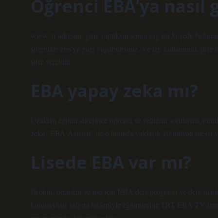
Öğrenci EBA’ya nasıl g
www..tr adresine giriş yaptıktan sonra sağ üst köşede bulunan
şifrenizle eba’ya giriş yapabilirsiniz. Ve tek kullanımlık şifre
şifre verebilir.
EBA yapay zeka mı?
Uzaktan eğitim süresince öğrenci ve velilerin sorularına anın
zeka “EBA Asistan” ile 6 haftada yaklaşık 10 milyon mesaj y
Lisede EBA var mı?
İlkokul, ortaokul ve lise için EBA ders programı ve ders saatle
koronavirüs salgını nedeniyle eğitimlerine TRT EBA TV üze
programında duyurulacaktır.