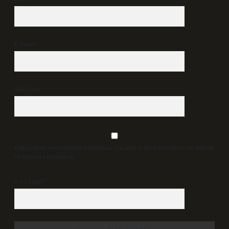
E-Posta*
Web Sitesi
Daha sonraki yorumlarımda kullanılması için adım, e-posta adresim ve site adresim
bu tarayıcıya kaydedilsin.
6 + 2 kaçtır?
*