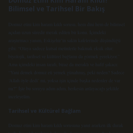
Domuz Etini Kim Haram Kıldı?
Bilimsel ve Tarihsel Bir Bakış
Domuz etini kim haram kıldı sorusu, hem dini hem de bilimsel
açıdan uzun süredir merak edilen bir konu. İçimdeki
araştırmacı yanım, Eskişehir’in sakin kafelerinde düşündüğü
gibi: “Olaya sadece kutsal metinlerle bakmak eksik olur;
biyolojik, tarihsel ve kültürel bağlamı da görmek gerekiyor.”
Ama içimdeki insan tarafı, biraz da meraklı ve hafif şakacı:
“Yani demek domuz eti yemek günahmış, peki neden? Sadece
‘Allah öyle dedi’ mi, yoksa işin içinde başka nedenler de var
mı?” İşte bu soruyu adım adım, herkesin anlayacağı şekilde
inceleyelim.
Tarihsel ve Kültürel Bağlam
Domuz etini kim haram kıldı sorusuna yanıt ararken ilk durak