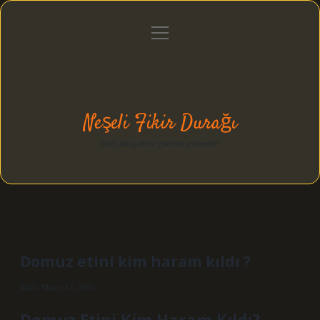
menüyü
Anasayfa
Gizlilik Politikası
Yasal Uyarı
aç
Hakkımızda
Neşeli Fikir Durağı
Hızlı hikayelerle gününü şenlendir!
Domuz etini kim haram kıldı ?
Tarih: Mayıs 14, 2026