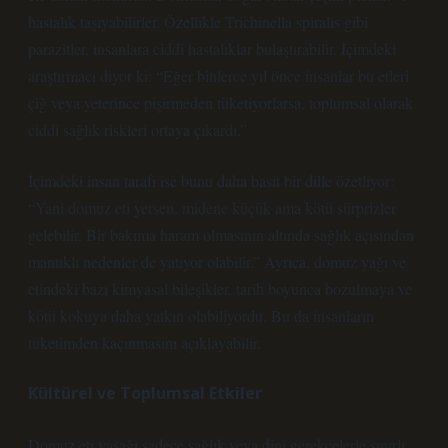
hastalık taşıyabilirler. Özellikle Trichinella spiralis gibi
parazitler, insanlara ciddi hastalıklar bulaştırabilir. İçimdeki
araştırmacı diyor ki: “Eğer binlerce yıl önce insanlar bu etleri
çiğ veya yeterince pişirmeden tüketiyorlarsa, toplumsal olarak
ciddi sağlık riskleri ortaya çıkardı.”
İçimdeki insan tarafı ise bunu daha basit bir dille özetliyor:
“Yani domuz eti yersen, midene küçük ama kötü sürprizler
gelebilir. Bir bakıma haram olmasının altında sağlık açısından
mantıklı nedenler de yatıyor olabilir.” Ayrıca, domuz yağı ve
etindeki bazı kimyasal bileşikler, tarih boyunca bozulmaya ve
kötü kokuya daha yatkın olabiliyordu. Bu da insanların
tüketimden kaçınmasını açıklayabilir.
Kültürel ve Toplumsal Etkiler
Domuz eti yasağı sadece sağlık veya dini gerekçelerle sınırlı