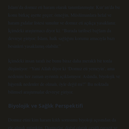
İslam’da domuz eti haram olarak tanımlanmıştır. Kur’an’da bu
konu birkaç ayette geçer; örneğin, Müslümanlara helal ve
haram gıdalar listesi sunulur ve domuz eti açıkça yasaklanır.
İçimdeki araştırmacı diyor ki: “Burada tarihsel bağlam da
devreye giriyor; İslam, halk sağlığını koruma amacıyla bazı
besinleri yasaklamış olabilir.”
İçimdeki insan tarafı ise bunu biraz daha meraklı bir tonla
düşünüyor: “Yani Allah diyor ki ‘Domuz eti yemeyin’, ama
nedenini her zaman ayrıntılı açıklamıyor. Aslında, biyolojik ve
hijyenik nedenler de olmalı, öyle değil mi?” Bu noktada
bilimsel araştırmalar devreye giriyor.
Biyolojik ve Sağlık Perspektifi
Domuz etini kim haram kıldı sorusunu biyoloji açısından da
ele almak mümkün. Domuzlar, doğal olarak çeşitli parazit ve