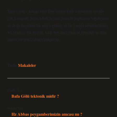
Yani özetle, domuz etini kim haram kıldı sorusunun cevabı
çok katmanlı: hem Allah’ın emri hem de toplumun sağduyusu
ve doğa koşulları bir araya gelmiş ve bu yasağı şekillendirmiş.
Ve böylece biz bugün, tarih boyunca biriken bilgeliği ve dini
mirası bir arada deneyimliyoruz.
Makaleler
Tarih:
Önceki Yazı
Bafa Gölü tektonik midir ?
Sonraki Yazı
Hz Abbas peygamberimizin amcası mı ?