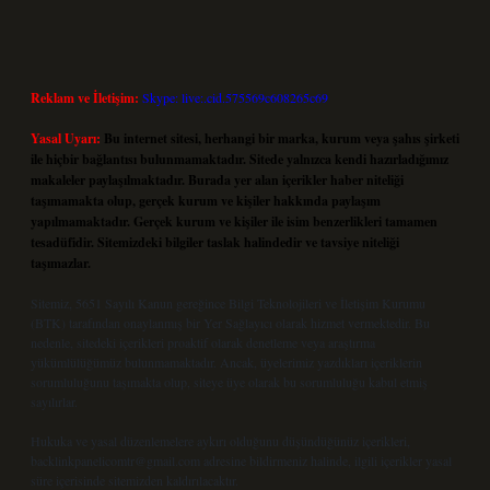
Reklam ve İletişim:
Skype: live:.cid.575569c608265c69
Yasal Uyarı:
Bu internet sitesi, herhangi bir marka, kurum veya şahıs şirketi
ile hiçbir bağlantısı bulunmamaktadır. Sitede yalnızca kendi hazırladığımız
makaleler paylaşılmaktadır. Burada yer alan içerikler haber niteliği
taşımamakta olup, gerçek kurum ve kişiler hakkında paylaşım
yapılmamaktadır. Gerçek kurum ve kişiler ile isim benzerlikleri tamamen
tesadüfidir. Sitemizdeki bilgiler taslak halindedir ve tavsiye niteliği
taşımazlar.
Sitemiz, 5651 Sayılı Kanun gereğince Bilgi Teknolojileri ve İletişim Kurumu
(BTK) tarafından onaylanmış bir Yer Sağlayıcı olarak hizmet vermektedir. Bu
nedenle, sitedeki içerikleri proaktif olarak denetleme veya araştırma
yükümlülüğümüz bulunmamaktadır. Ancak, üyelerimiz yazdıkları içeriklerin
sorumluluğunu taşımakta olup, siteye üye olarak bu sorumluluğu kabul etmiş
sayılırlar.
Hukuka ve yasal düzenlemelere aykırı olduğunu düşündüğünüz içerikleri,
backlinkpanelicomtr@gmail.com
adresine bildirmeniz halinde, ilgili içerikler yasal
süre içerisinde sitemizden kaldırılacaktır.