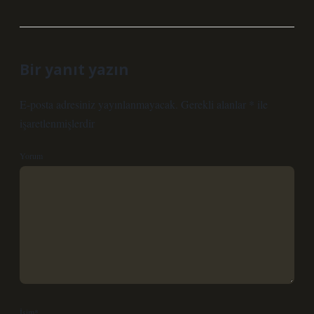
Bir yanıt yazın
E-posta adresiniz yayınlanmayacak.
Gerekli alanlar
*
ile
işaretlenmişlerdir
Yorum
İsim*