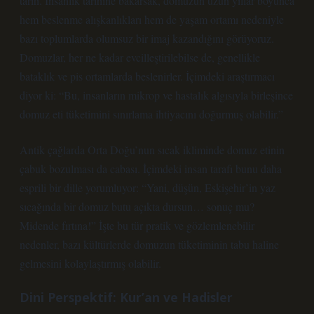
tarih. İnsanlık tarihine bakarsak, domuzun uzun yıllar boyunca
hem beslenme alışkanlıkları hem de yaşam ortamı nedeniyle
bazı toplumlarda olumsuz bir imaj kazandığını görüyoruz.
Domuzlar, her ne kadar evcilleştirilebilse de, genellikle
bataklık ve pis ortamlarda beslenirler. İçimdeki araştırmacı
diyor ki: “Bu, insanların mikrop ve hastalık algısıyla birleşince
domuz eti tüketimini sınırlama ihtiyacını doğurmuş olabilir.”
Antik çağlarda Orta Doğu’nun sıcak ikliminde domuz etinin
çabuk bozulması da cabası. İçimdeki insan tarafı bunu daha
esprili bir dille yorumluyor: “Yani, düşün, Eskişehir’in yaz
sıcağında bir domuz butu açıkta dursun… sonuç mu?
Midende fırtına!” İşte bu tür pratik ve gözlemlenebilir
nedenler, bazı kültürlerde domuzun tüketiminin tabu haline
gelmesini kolaylaştırmış olabilir.
Dini Perspektif: Kur’an ve Hadisler