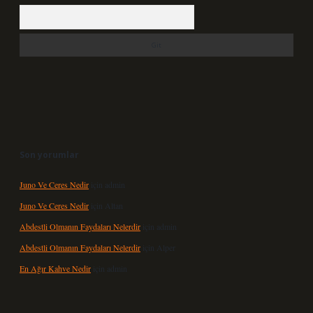
Arama
Son yorumlar
Juno Ve Ceres Nedir
için
admin
Juno Ve Ceres Nedir
için
Altan
Abdestli Olmanın Faydaları Nelerdir
için
admin
Abdestli Olmanın Faydaları Nelerdir
için
Alper
En Ağır Kahve Nedir
için
admin