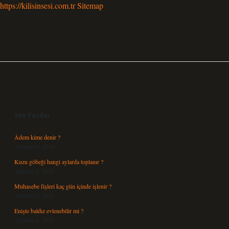
https://kilisinsesi.com.tr
Sitemap
Sidebar
Son Yazılar
Âdem kime denir ?
Ağustos 9, 2026
Kuzu göbeği hangi aylarda toplanır ?
Ağustos 8, 2026
Muhasebe fişleri kaç gün içinde işlenir ?
Ağustos 8, 2026
Enişte baldız evlenebilir mi ?
Ağustos 6, 2026