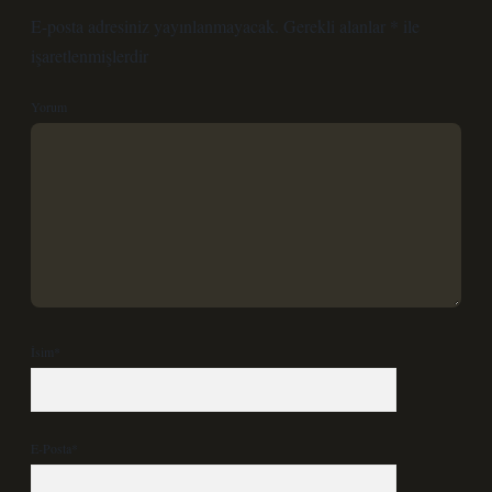
E-posta adresiniz yayınlanmayacak.
Gerekli alanlar
*
ile
işaretlenmişlerdir
Yorum
İsim*
E-Posta*