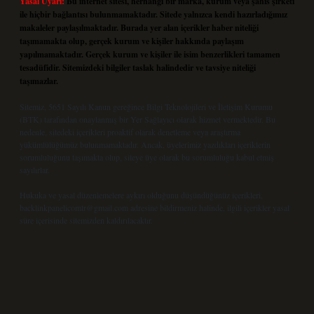
Yasal Uyarı:
Bu internet sitesi, herhangi bir marka, kurum veya şahıs şirketi
ile hiçbir bağlantısı bulunmamaktadır. Sitede yalnızca kendi hazırladığımız
makaleler paylaşılmaktadır. Burada yer alan içerikler haber niteliği
taşımamakta olup, gerçek kurum ve kişiler hakkında paylaşım
yapılmamaktadır. Gerçek kurum ve kişiler ile isim benzerlikleri tamamen
tesadüfidir. Sitemizdeki bilgiler taslak halindedir ve tavsiye niteliği
taşımazlar.
Sitemiz, 5651 Sayılı Kanun gereğince Bilgi Teknolojileri ve İletişim Kurumu
(BTK) tarafından onaylanmış bir Yer Sağlayıcı olarak hizmet vermektedir. Bu
nedenle, sitedeki içerikleri proaktif olarak denetleme veya araştırma
yükümlülüğümüz bulunmamaktadır. Ancak, üyelerimiz yazdıkları içeriklerin
sorumluluğunu taşımakta olup, siteye üye olarak bu sorumluluğu kabul etmiş
sayılırlar.
Hukuka ve yasal düzenlemelere aykırı olduğunu düşündüğünüz içerikleri,
backlinkpanelicomtr@gmail.com
adresine bildirmeniz halinde, ilgili içerikler yasal
süre içerisinde sitemizden kaldırılacaktır.