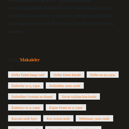
sorumluluğundadır. Köylerden veya mahallelerden gelen
gelirler bu fona yatırılır ve toplanan gelir miktarı belirli bir
miktardan az olmadığında her hafta Sancak Emtia Fonu’na
aktarılır.
Makaleler
Tarih:
Defter Emini hangi sınıf
Defter Emini kimdir
Defter ne işe yarar
Defterdar ne iş yapar
Defterhâne amire nedir
Defterhâne Osmanlı ne demek
Divan teşkilatı kim kurdu
Kalemiye ne iş yapar
Kapan Emini ne iş yapar
Kassam nedir kpss
Kul sistemi nedir
Mühimme yazısı nedir