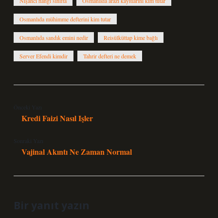
Nişancı hangi sınıfta
Osmanlıda arazi kayıtlarını kim tutar
Osmanlıda mühimme defterini kim tutar
Osmanlıda sandık emini nedir
Reisülküttap kime bağlı
Server Efendi kimdir
Tahrir defteri ne demek
Önceki Yazı
Kredi Faizi Nasıl Işler
Sonraki Yazı
Vajinal Akıntı Ne Zaman Normal
Bir yanıt yazın