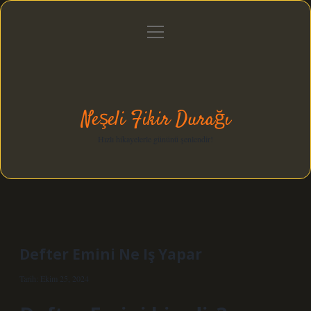
menüyü
Anasayfa
Gizlilik Politikası
Yasal Uyarı
aç
Hakkımızda
Neşeli Fikir Durağı
Hızlı hikayelerle gününü şenlendir!
Defter Emini Ne Iş Yapar
Tarih: Ekim 25, 2024