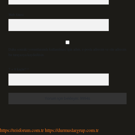
Web Sitesi
Daha sonraki yorumlarımda kullanılması için adım, e-posta adresim ve site adresim
bu tarayıcıya kaydedilsin.
7 + 8 kaçtır?
*
https://reisforum.com.tr
https://durmuslargrup.com.tr