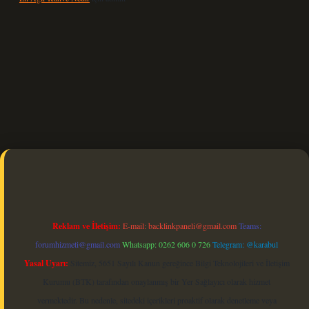
et güncel
Reklam ve İletişim:
E-mail:
backlinkpaneli@gmail.com
Teams:
forumhizmeti@gmail.com
Whatsapp: 0262 606 0 726
Telegram: @karabul
Yasal Uyarı:
Sitemiz, 5651 Sayılı Kanun gereğince Bilgi Teknolojileri ve İletişim
Kurumu (BTK) tarafından onaylanmış bir Yer Sağlayıcı olarak hizmet
vermektedir. Bu nedenle, sitedeki içerikleri proaktif olarak denetleme veya