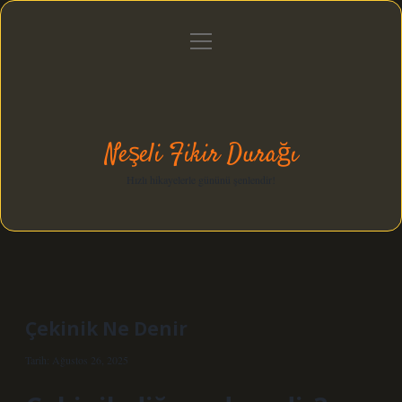
menüyü
Anasayfa
Gizlilik Politikası
Yasal Uyarı
aç
Hakkımızda
Neşeli Fikir Durağı
Hızlı hikayelerle gününü şenlendir!
Çekinik Ne Denir
Tarih: Ağustos 26, 2025