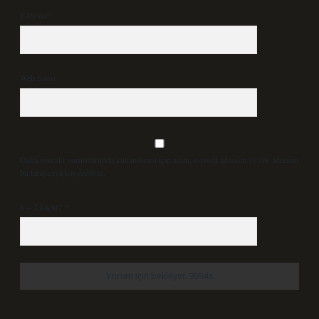
E-Posta*
Web Sitesi
Daha sonraki yorumlarımda kullanılması için adım, e-posta adresim ve site adresim
bu tarayıcıya kaydedilsin.
6 + 2 kaçtır?
*