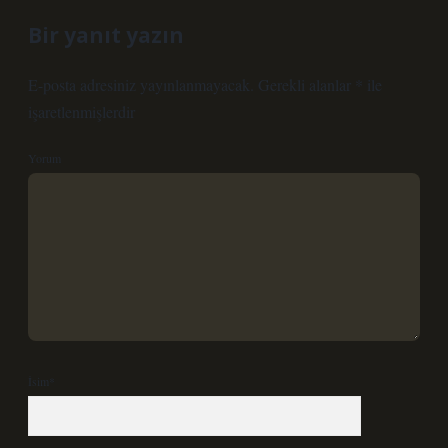
Bir yanıt yazın
E-posta adresiniz yayınlanmayacak.
Gerekli alanlar
*
ile
işaretlenmişlerdir
Yorum
İsim*