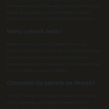
dominant mı yoksa resesif mi olduğu tamamen genin etkisine
bağlıdır. Bazı hastalıkların aile üyelerinden çocuklarına
geçmesi de otozomal resesif kalıtım nedeniyle gerçekleşir.
Melez çekinik nedir?
Heterozigot (melez) yavru: Canlıdaki her bir özelliği
belirleyen alel genlerinin yani her iki gen çiftinin farklı olması,
yani alel genlerinden birinin baskın, diğerinin çekinik
olmasıdır. Heterozigot yavruda baskın gen her zaman etkisini
gösterir (çekinik genin etkisi gizli kalır).
Otozomlarda çekinik ne demek?
“Çekinik”, özelliği veya bozukluğu edinmek için genin iki
işlevsiz kopyasının gerekli olduğu anlamına gelir. Biri
anneden, diğeri babadan kalıtılır. Yalnızca bir çekinik geniniz