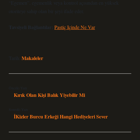
“Egemen”, egemenlik veya kontrol açısından en yüksek
otoriteye sahip olan bir şeyi ifade eder.
Tavsiyeli Bağlantılar:
Pastiç Içinde Ne Var
Makaleler
Tarih:
Önceki Yazı
Kırık Olan Kişi Balık Yiyebilir Mi
Sonraki Yazı
İKizler Burcu Erkeği Hangi Hediyeleri Sever