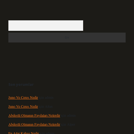
Arama
Son yorumlar
Juno Ve Ceres Nedir
için
admin
Juno Ve Ceres Nedir
için
Altan
Abdestli Olmanın Faydaları Nelerdir
için
admin
Abdestli Olmanın Faydaları Nelerdir
için
Alper
En Ağır Kahve Nedir
için
admin