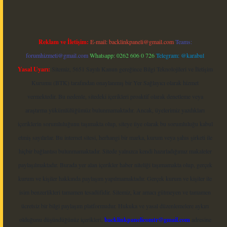
Reklam ve İletişim:
E-mail:
backlinkpaneli@gmail.com
Teams:
forumhizmeti@gmail.com
Whatsapp: 0262 606 0 726
Telegram: @karabul
Yasal Uyarı:
Sitemiz, 5651 Sayılı Kanun gereğince Bilgi Teknolojileri ve İletişim
Kurumu (BTK) tarafından onaylanmış bir Yer Sağlayıcı olarak hizmet
vermektedir. Bu nedenle, sitedeki içerikleri proaktif olarak denetleme veya
araştırma yükümlülüğümüz bulunmamaktadır. Ancak, üyelerimiz yazdıkları
içeriklerin sorumluluğunu taşımakta olup, siteye üye olarak bu sorumluluğu kabul
etmiş sayılırlar. Bu internet sitesi, herhangi bir marka, kurum veya şahıs şirketi ile
hiçbir bağlantısı bulunmamaktadır. Sitede yalnızca kendi hazırladığımız makaleler
paylaşılmaktadır. Burada yer alan içerikler haber niteliği taşımamakta olup, gerçek
kurum ve kişiler hakkında paylaşım yapılmamaktadır. Gerçek kurum ve kişiler ile
isim benzerlikleri tamamen tesadüfidir. Sitemiz, kar amacı gütmeyen ve tamamen
ücretsiz bir bilgi paylaşım platformudur. Hukuka ve yasal düzenlemelere aykırı
olduğunu düşündüğünüz içerikleri,
backlinkpanelicomtr@gmail.com
adresine