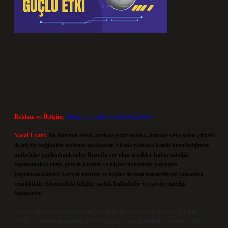
Reklam ve İletişim:
Skype: live:.cid.575569c608265c69
Yasal Uyarı:
Bu internet sitesi, herhangi bir marka, kurum veya şahıs şirketi
ile hiçbir bağlantısı bulunmamaktadır. Sitede yalnızca kendi hazırladığımız
makaleler paylaşılmaktadır. Burada yer alan içerikler haber niteliği
taşımamakta olup, gerçek kurum ve kişiler hakkında paylaşım
yapılmamaktadır. Gerçek kurum ve kişiler ile isim benzerlikleri tamamen
tesadüfidir. Sitemizdeki bilgiler taslak halindedir ve tavsiye niteliği
taşımazlar.
Sitemiz, 5651 Sayılı Kanun gereğince Bilgi Teknolojileri ve İletişim Kurumu
(BTK) tarafından onaylanmış bir Yer Sağlayıcı olarak hizmet vermektedir. Bu