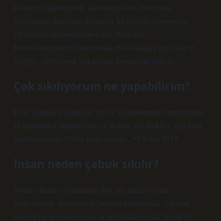
klorazepat dipotasyum, klordiazepoksit, prazepam,
flurazepam, diazepam (Diazem), klorazepat dipotasyum
(Tranxilen) ve klordiazepoksittir (Klipaks).
Benzodiazepinlerin anksiyolitik etkisi oldukça güçlüdür ve
kaygıyı, inhibisyonu ve kaçınma davranışını önlerler.
Çok sıkılıyorum ne yapabilirim?
Evde yalnızken yapılacak şeyler: ​​Gardırobunuzu temizlemek
ve toplamakla meşgul olun! -Çikolata, çay-bisküvi, cips-kola
kombinasyonları!Daha fazla makale…•9 Şubat 2017
İnsan neden çabuk sıkılır?
Neden sıkılırız? Sıkılmanın dört ana nedeni vardır:
gelişememek, başkalarıyla bağlantı kuramamak, yapacak
anlamlı bir şeyin olmaması ve anda kalamamak. Şimdi bu