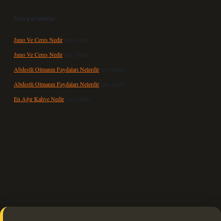
Son yorumlar
Juno Ve Ceres Nedir
için
admin
Juno Ve Ceres Nedir
için
Altan
Abdestli Olmanın Faydaları Nelerdir
için
admin
Abdestli Olmanın Faydaları Nelerdir
için
Alper
En Ağır Kahve Nedir
için
admin
 güncel