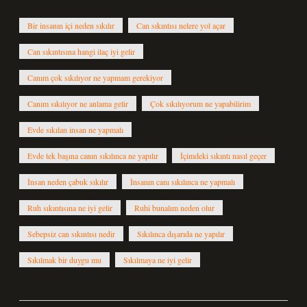
Bir insanın içi neden sıkılır
Can sıkıntısı nelere yol açar
Can sıkıntısına hangi ilaç iyi gelir
Canım çok sıkılıyor ne yapmam gerekiyor
Canım sıkılıyor ne anlama gelir
Çok sıkılıyorum ne yapabilirim
Evde sıkılan insan ne yapmalı
Evde tek başına canın sıkılınca ne yapılır
İçimdeki sıkıntı nasıl geçer
İnsan neden çabuk sıkılır
İnsanın canı sıkılınca ne yapmalı
Ruh sıkıntısına ne iyi gelir
Ruhi bunalım neden olur
Sebepsiz can sıkıntısı nedir
Sıkılınca dışarıda ne yapılır
Sıkılmak bir duygu mu
Sıkılmaya ne iyi gelir