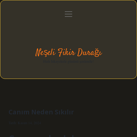
menüyü
Anasayfa
Gizlilik Politikası
Yasal Uyarı
aç
Hakkımızda
Neşeli Fikir Durağı
Hızlı hikayelerle gününü şenlendir!
Canım Neden Sıkılır
Tarih: Kasım 14, 2024