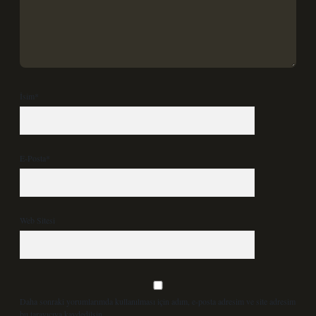
İsim*
E-Posta*
Web Sitesi
Daha sonraki yorumlarımda kullanılması için adım, e-posta adresim ve site adresim
bu tarayıcıya kaydedilsin.