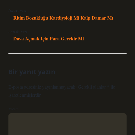
Önceki Yazı
Ritim Bozukluğu Kardiyoloji Mi Kalp Damar Mı
Sonraki Yazı
Dava Açmak Için Para Gerekir Mi
Bir yanıt yazın
E-posta adresiniz yayınlanmayacak.
Gerekli alanlar
*
ile
işaretlenmişlerdir
Yorum