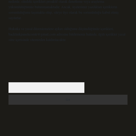
nedenle, sitedeki içerikleri proaktif olarak denetleme veya araştırma
yükümlülüğümüz bulunmamaktadır. Ancak, üyelerimiz yazdıkları içeriklerin
sorumluluğunu taşımakta olup, siteye üye olarak bu sorumluluğu kabul etmiş
sayılırlar.
Hukuka ve yasal düzenlemelere aykırı olduğunu düşündüğünüz içerikleri,
backlinkpanelicomtr@gmail.com
adresine bildirmeniz halinde, ilgili içerikler yasal
süre içerisinde sitemizden kaldırılacaktır.
Arama