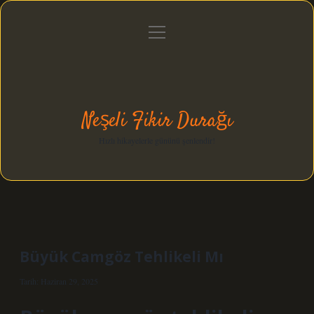
menüyü
Anasayfa
Gizlilik Politikası
Yasal Uyarı
aç
Hakkımızda
Neşeli Fikir Durağı
Hızlı hikayelerle gününü şenlendir!
Büyük Camgöz Tehlikeli Mı
Tarih: Haziran 29, 2025