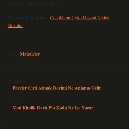
yaşadığını biliyor muydunuz?
Tavsiyeli Bağlantılar:
Çocukların Uyku Düzeni Neden
Bozulur
Makaleler
Tarih:
Önceki Yazı
Fareler Cirit Atmak Deyimi Ne Anlama Gelir
Sonraki Yazı
Yeni Kimlik Kartı Pin Kodu Ne Işe Yarar