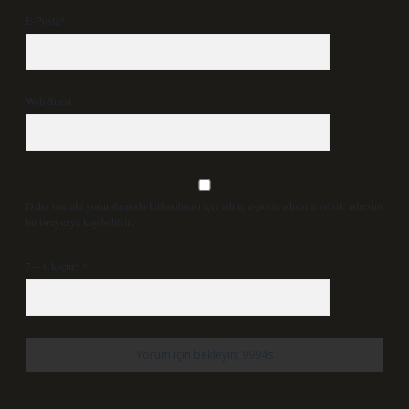
E-Posta*
Web Sitesi
Daha sonraki yorumlarımda kullanılması için adım, e-posta adresim ve site adresim
bu tarayıcıya kaydedilsin.
7 + 8 kaçtır?
*