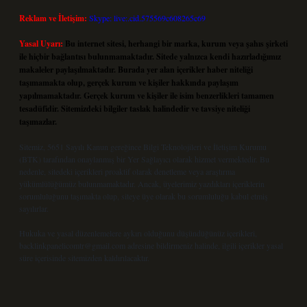
Reklam ve İletişim:
Skype: live:.cid.575569c608265c69
Yasal Uyarı:
Bu internet sitesi, herhangi bir marka, kurum veya şahıs şirketi
ile hiçbir bağlantısı bulunmamaktadır. Sitede yalnızca kendi hazırladığımız
makaleler paylaşılmaktadır. Burada yer alan içerikler haber niteliği
taşımamakta olup, gerçek kurum ve kişiler hakkında paylaşım
yapılmamaktadır. Gerçek kurum ve kişiler ile isim benzerlikleri tamamen
tesadüfidir. Sitemizdeki bilgiler taslak halindedir ve tavsiye niteliği
taşımazlar.
Sitemiz, 5651 Sayılı Kanun gereğince Bilgi Teknolojileri ve İletişim Kurumu
(BTK) tarafından onaylanmış bir Yer Sağlayıcı olarak hizmet vermektedir. Bu
nedenle, sitedeki içerikleri proaktif olarak denetleme veya araştırma
yükümlülüğümüz bulunmamaktadır. Ancak, üyelerimiz yazdıkları içeriklerin
sorumluluğunu taşımakta olup, siteye üye olarak bu sorumluluğu kabul etmiş
sayılırlar.
Hukuka ve yasal düzenlemelere aykırı olduğunu düşündüğünüz içerikleri,
backlinkpanelicomtr@gmail.com
adresine bildirmeniz halinde, ilgili içerikler yasal
süre içerisinde sitemizden kaldırılacaktır.