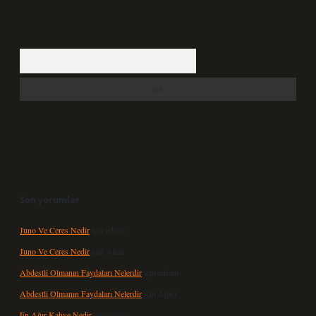
Arama
Son yorumlar
Juno Ve Ceres Nedir
için
admin
Juno Ve Ceres Nedir
için
Altan
Abdestli Olmanın Faydaları Nelerdir
için
admin
Abdestli Olmanın Faydaları Nelerdir
için
Alper
En Ağır Kahve Nedir
için
admin