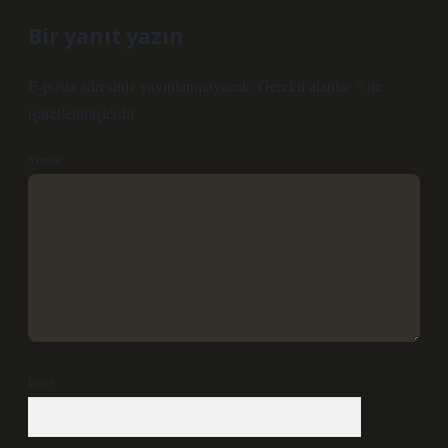
Bir yanıt yazın
E-posta adresiniz yayınlanmayacak.
Gerekli alanlar
*
ile
işaretlenmişlerdir
Yorum
İsim*