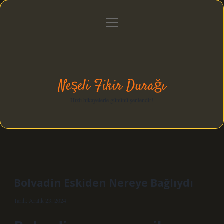
menüyü
Anasayfa
Gizlilik Politikası
Yasal Uyarı
aç
Hakkımızda
Neşeli Fikir Durağı
Hızlı hikayelerle gününü şenlendir!
Bolvadin Eskiden Nereye Bağlıydı
Tarih: Aralık 23, 2024