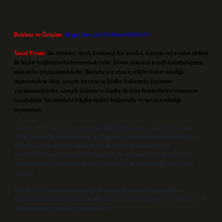
Reklam ve İletişim:
Skype: live:.cid.575569c608265c69
Yasal Uyarı:
Bu internet sitesi, herhangi bir marka, kurum veya şahıs şirketi
ile hiçbir bağlantısı bulunmamaktadır. Sitede yalnızca kendi hazırladığımız
makaleler paylaşılmaktadır. Burada yer alan içerikler haber niteliği
taşımamakta olup, gerçek kurum ve kişiler hakkında paylaşım
yapılmamaktadır. Gerçek kurum ve kişiler ile isim benzerlikleri tamamen
tesadüfidir. Sitemizdeki bilgiler taslak halindedir ve tavsiye niteliği
taşımazlar.
Sitemiz, 5651 Sayılı Kanun gereğince Bilgi Teknolojileri ve İletişim Kurumu
(BTK) tarafından onaylanmış bir Yer Sağlayıcı olarak hizmet vermektedir. Bu
nedenle, sitedeki içerikleri proaktif olarak denetleme veya araştırma
yükümlülüğümüz bulunmamaktadır. Ancak, üyelerimiz yazdıkları içeriklerin
sorumluluğunu taşımakta olup, siteye üye olarak bu sorumluluğu kabul etmiş
sayılırlar.
Hukuka ve yasal düzenlemelere aykırı olduğunu düşündüğünüz içerikleri,
backlinkpanelicomtr@gmail.com
adresine bildirmeniz halinde, ilgili içerikler yasal
süre içerisinde sitemizden kaldırılacaktır.