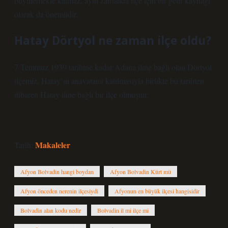
büyülemekle kalmaz, aynı zamanda ilçe için bir gelir kaynağı
olarak da önemlidir.
Hatay Dörtyol ne zaman ilçe oldu?
7 Temmuz 1939 tarihine kadar Adana iline bağlı olan Dörtyol
ilçemiz, Hatay’ın anavatana katılmasıyla birlikte bu tarihten
itibaren Hatay iline bağlı bir ilçe olmuştur.
Makaleler
Tarih:
Afyon Bolvadin hangi boydan
Afyon Bolvadin Kürt mü
Afyon önceden nerenin ilçesiydi
Afyonun en büyük ilçesi hangisidir
Bolvadin alan kodu nedir
Bolvadin il mi ilçe mi