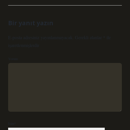
Bir yanıt yazın
E-posta adresiniz yayınlanmayacak.
Gerekli alanlar
*
ile
işaretlenmişlerdir
Yorum
İsim*