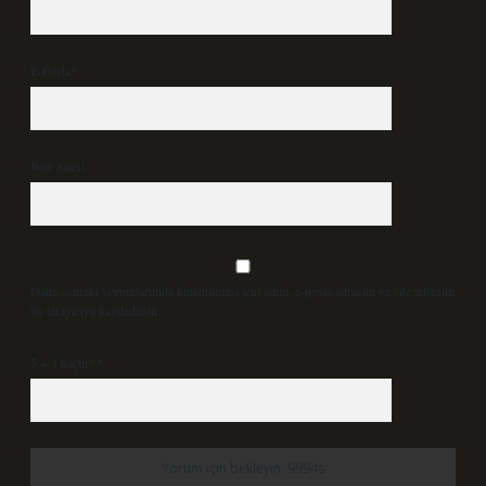
E-Posta*
Web Sitesi
Daha sonraki yorumlarımda kullanılması için adım, e-posta adresim ve site adresim
bu tarayıcıya kaydedilsin.
5 + 3 kaçtır?
*