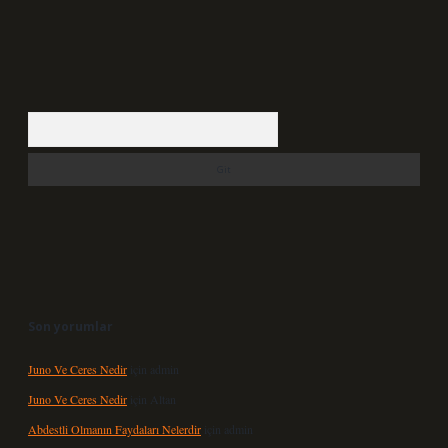
Arama
Son yorumlar
Juno Ve Ceres Nedir
için
admin
Juno Ve Ceres Nedir
için
Altan
Abdestli Olmanın Faydaları Nelerdir
için
admin