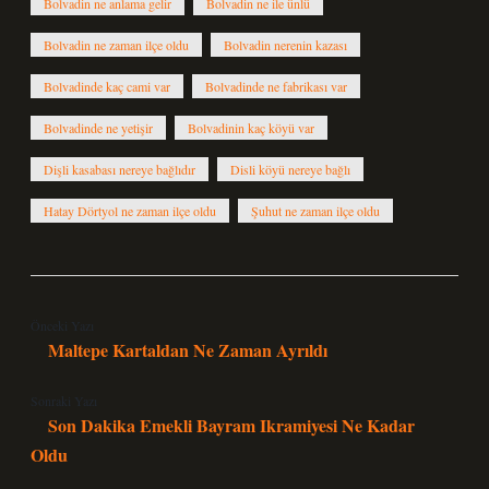
Bolvadin ne anlama gelir
Bolvadin ne ile ünlü
Bolvadin ne zaman ilçe oldu
Bolvadin nerenin kazası
Bolvadinde kaç cami var
Bolvadinde ne fabrikası var
Bolvadinde ne yetişir
Bolvadinin kaç köyü var
Dişli kasabası nereye bağlıdır
Disli köyü nereye bağlı
Hatay Dörtyol ne zaman ilçe oldu
Şuhut ne zaman ilçe oldu
Önceki Yazı
Maltepe Kartaldan Ne Zaman Ayrıldı
Sonraki Yazı
Son Dakika Emekli Bayram Ikramiyesi Ne Kadar
Oldu