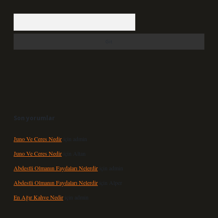
Arama
Son yorumlar
Juno Ve Ceres Nedir
için
admin
Juno Ve Ceres Nedir
için
Altan
Abdestli Olmanın Faydaları Nelerdir
için
admin
Abdestli Olmanın Faydaları Nelerdir
için
Alper
En Ağır Kahve Nedir
için
admin