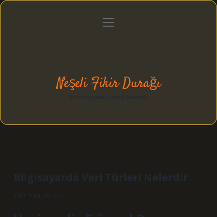
menüyü
Anasayfa
Gizlilik Politikası
Yasal Uyarı
aç
Hakkımızda
Neşeli Fikir Durağı
Hızlı hikayelerle gününü şenlendir!
Bilgisayarda Veri Türleri Nelerdir
Tarih: Nisan 24, 2025