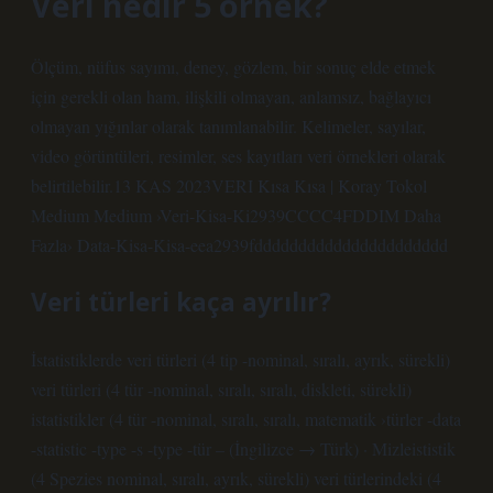
Veri nedir 5 örnek?
Ölçüm, nüfus sayımı, deney, gözlem, bir sonuç elde etmek
için gerekli olan ham, ilişkili olmayan, anlamsız, bağlayıcı
olmayan yığınlar olarak tanımlanabilir. Kelimeler, sayılar,
video görüntüleri, resimler, ses kayıtları veri örnekleri olarak
belirtilebilir.13 KAS 2023VERI Kısa Kısa | Koray Tokol
Medium Medium ›Veri-Kisa-Ki2939CCCC4FDDIM Daha
Fazla› Data-Kisa-Kisa-eea2939fdddddddddddddddddddddd
Veri türleri kaça ayrılır?
İstatistiklerde veri türleri (4 tip -nominal, sıralı, ayrık, sürekli)
veri türleri (4 tür -nominal, sıralı, sıralı, diskleti, sürekli)
istatistikler (4 tür -nominal, sıralı, sıralı, matematik ›türler -data
-statistic -type -s -type -tür – (İngilizce → Türk) · Mizleististik
(4 Spezies nominal, sıralı, ayrık, sürekli) veri türlerindeki (4