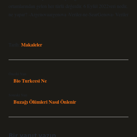
ortamlarından gelen her türlü değerdir. 6 Eylül 2022veri nedir,
ne yapar? -Argenovaargenova ›Veriler-ne-SearGenova› Veriler
Makaleler
Tarih:
Önceki Yazı
Bio Turkcesi Ne
Sonraki Yazı
Buzağı Ölümleri Nasıl Önlenir
Bir yanıt yazın