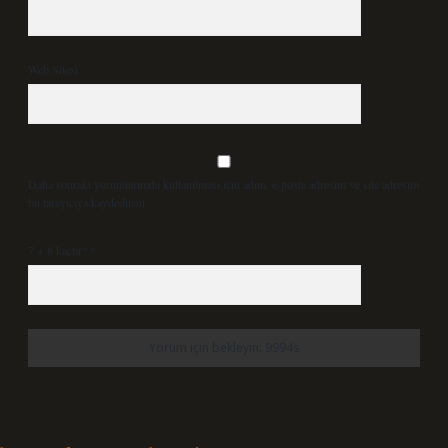
Web Sitesi
Daha sonraki yorumlarımda kullanılması için adım, e-posta adresim ve site adresim
bu tarayıcıya kaydedilsin.
7 + 8 kaçtır?
*