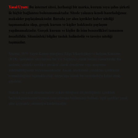
Yasal Uyarı:
Bu internet sitesi, herhangi bir marka, kurum veya şahıs şirketi
ile hiçbir bağlantısı bulunmamaktadır. Sitede yalnızca kendi hazırladığımız
makaleler paylaşılmaktadır. Burada yer alan içerikler haber niteliği
taşımamakta olup, gerçek kurum ve kişiler hakkında paylaşım
yapılmamaktadır. Gerçek kurum ve kişiler ile isim benzerlikleri tamamen
tesadüfidir. Sitemizdeki bilgiler taslak halindedir ve tavsiye niteliği
taşımazlar.
Sitemiz, 5651 Sayılı Kanun gereğince Bilgi Teknolojileri ve İletişim Kurumu
(BTK) tarafından onaylanmış bir Yer Sağlayıcı olarak hizmet vermektedir. Bu
nedenle, sitedeki içerikleri proaktif olarak denetleme veya araştırma
yükümlülüğümüz bulunmamaktadır. Ancak, üyelerimiz yazdıkları içeriklerin
sorumluluğunu taşımakta olup, siteye üye olarak bu sorumluluğu kabul etmiş
sayılırlar.
Hukuka ve yasal düzenlemelere aykırı olduğunu düşündüğünüz içerikleri,
backlinkpanelicomtr@gmail.com
adresine bildirmeniz halinde, ilgili içerikler yasal
süre içerisinde sitemizden kaldırılacaktır.