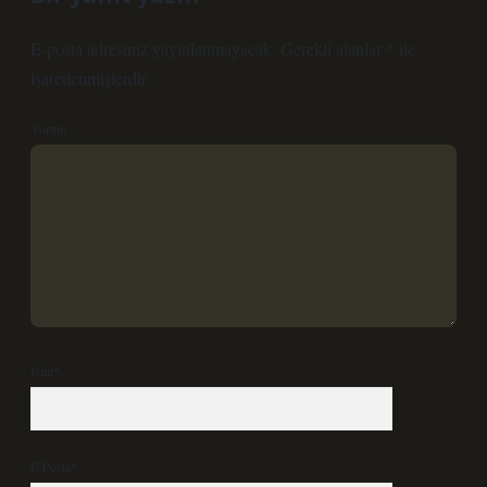
E-posta adresiniz yayınlanmayacak.
Gerekli alanlar
*
ile
işaretlenmişlerdir
Yorum
İsim*
E-Posta*